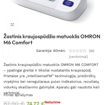
Spustelėkite, kad padidintumėte
Žastinis kraujospūdžio matuoklis OMRON
M6 Comfort
Garantija: 60mėn.
(
86
įvertinimai)
Žastinis kraujospūdžio matuoklis OMRON M6 COMFORT
– ypatingai greitai ir tiksliai nustatantis kraujospūdį.
Prietaise yra „IntellisenseTM” technologija, prieširdžių
virpėjimo bei nereguliaraus pulso indikatorius, rezultatų
vidurkių skaičiavimo galimybė. Aparatu gali naudotis keli
vartotojai.
Pilnas aprašymas
87,90
€
Neturime
74,72
€