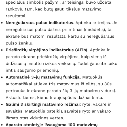
specialus simbolis pažymi,
ar teisingai buvo uždėta
rankovė, tam, kad būtų gauti tikslūs matavimo
rezultatai.
Nereguliaraus pulso indikatorius
. Aptinka aritmijas. Jei
nereguliaraus pulso dažnis priimtinas (nedidelis), tai
ekrane bus matomi rezultatai kartu su nereguliaraus
pulso ženklu.
Prieširdžių virpėjimo indikatorius (AFib).
Aptinka ir
parodo ekrane prieširdžių virpėjimą, kaip vieną iš
didžiausių insulto rizikos veiksnių. Todėl galėsite laiku
imtis saugumo priemonių.
Automatinė 3-jų matavimų funkcija.
Matuoklis
automatiškai atlieka tris matavimus iš eilės, su 30s
pertrauka ir ekrane parodo šių 3-jų matavimų vidurkį.
Aktualu tiems, kieno kraujospūdis dažnai kinta.
Galimi 3 skirtingi matavimo režimai
: ryte, vakare ir
savaitės. Matuoklis pateikia savaitės ryto ar vakaro
išmatuotas vidutines vertes.
Aparato atmintyje išsaugoma 100
matavimų