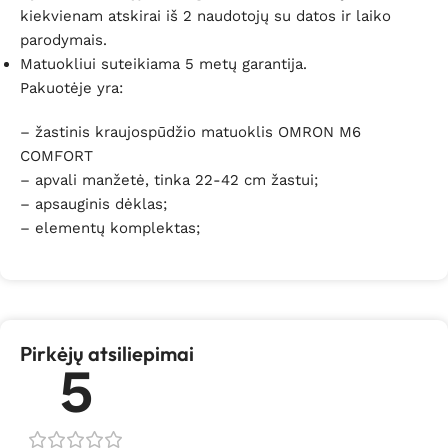
kiekvienam atskirai iš 2 naudotojų su datos ir laiko
parodymais.
Matuokliui suteikiama 5 metų garantija.
Pakuotėje yra:
– žastinis kraujospūdžio matuoklis OMRON M6
COMFORT
– apvali manžetė, tinka 22-42 cm žastui;
– apsauginis dėklas;
– elementų komplektas;
Pirkėjų atsiliepimai
5