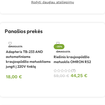
Rodyti daugiau atsiliepimų
Panašios prekės
IŠPARDUOTA
-25%
Adapteris TB-233 AND
IŠPARDUOTA
automatiniams
Riešinis kraujospūdžio
Ri
kraujospūdžio matuokliams
matuoklis OMRON RS2
m
jungti į 220V tinklą
(7)
44,25
€
59,00
€
7
18,00
€
Daugiau
Daugiau