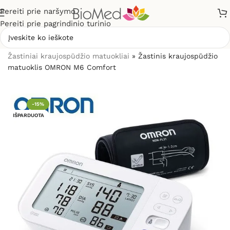
Pereiti prie naršymo
Pereiti prie pagrindinio turinio
Pradžia
»
Sveikatos priežiūrai
»
Kraujospūdžio matuokliai
»
Žastiniai kraujospūdžio matuokliai
»
Žastinis kraujospūdžio
matuoklis OMRON M6 Comfort
-15%
IŠPARDUOTA