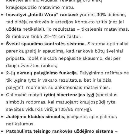
kraujospūdžio matavimo metu.
Inovatyvi „Intelli Wrap” rankovė
yra net
30
% didesnė,
tad didėja rankovės ir arterijos kontakto sritis (net jei
uždėta netiksliai). To rezultatas – tikslesnis matavimas.
Ši rankovė tinka 22-42 cm žastui.
Švelni spaudimo kontrolės sistema
. Sistema optimaliai
parenka greitį ir spaudimą, kad rankovė būtų švelniai
pripūsta. Todėl niekada nepajusite skausmo, dėl per
daug užveržtos rankos;
2-jų ekranų palyginimo funkcija.
Palyginimo režimas ne
tik lygina ryto ir vakaro rezultatus, bet ir leidžia
palyginti rodmenis su ankstesniais matavimais.
Galimybė matyti
rytinį hipertenzijos lygį
(specialus
simbolis rodomas, kai matuojant kraujospūdį ryte
savaitės
vidurkis viršija 135/85 mmHg).
Judėjimo klaidos simbolis
, į
spėjantis apie galimus
netikslumus.
Patobulinta teisingo rankovės uždėjimo sistema
–