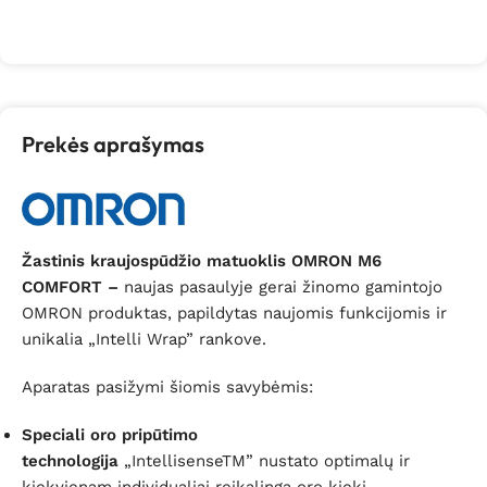
Į krepšelį
Prekės aprašymas
Žastinis kraujospūdžio matuoklis OMRON M6
COMFORT –
naujas pasaulyje gerai žinomo gamintojo
OMRON produktas, papildytas naujomis funkcijomis ir
unikalia „Intelli Wrap” rankove.
Aparatas pasižymi šiomis savybėmis:
Speciali oro pripūtimo
technologija
„Intellisense
TM”
nustato optimalų ir
kiekvienam individualiai reikalingą oro kiekį