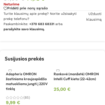
Neturime
Pridėti prie norų sąrašo
Turite klausimų apie prekę? Norite užsisakyti
Užduoti
prekę telefonu?
klausimą
Paskambinkite:
+370 683 68331
arba
parašykite savo klausimą.
Susijusios prekės
Adapteris OMRON
Rankovė (manžetė) OMRON
žastiniams kraujospūdžio
Intelli Cuff kieta (22-42cm)
matuokliams jungti į 220V
tinklą
25,00
€
Į krepšelį
(85)
9,99
€