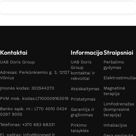
Kontaktai
Informacija
Straipsniai
UAB Doris Group
UAB Doris
Peršalimo
Group
gydymas
Adresas: Perkūnkiemio g. 3, 12127
kontaktai ir
Vilnius
Elektrostimulia
rekvizitai
Įmonės kodas: 302544270
Magnetinė
Atsiskaitymas
terapija
PVM mok. kodas:LT100009162019
Pristatymas
Limfodrenažas
Banko sąsk. nr.: LT70 4010 0424
Garantija ir
(kompresinė
0297 9055
grąžinimas
terapija)
Telefonas: +370 683 68331
Pirkimo
Inhaliacijos
taisyklės
El. paštas: info@biomed.lt
Gera savijauta