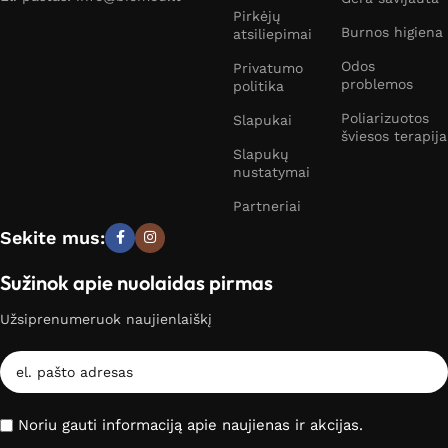
Pirkėjų
Burnos higiena
atsiliepimai
Odos
Privatumo
problemos
politika
Poliarizuotos
Slapukai
šviesos terapija
Slapukų
nustatymai
Partneriai
Sekite mus:
Sužinok apie nuolaidas pirmas
Užsiprenumeruok naujienlaiškį
Noriu gauti informaciją apie naujienas ir akcijas.