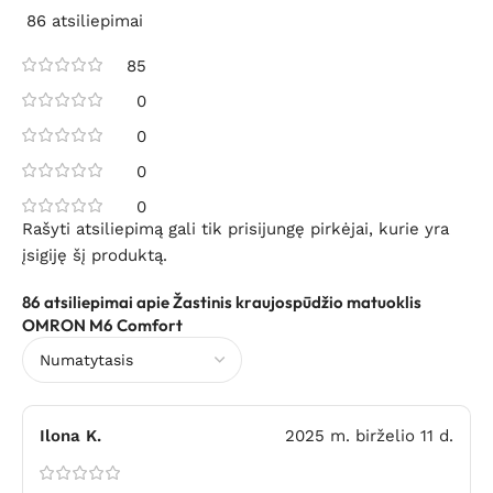
86 atsiliepimai
85
0
0
0
0
Rašyti atsiliepimą gali tik prisijungę pirkėjai, kurie yra
įsigiję šį produktą.
86 atsiliepimai apie
Žastinis kraujospūdžio matuoklis
OMRON M6 Comfort
Ilona K.
2025 m. birželio 11 d.