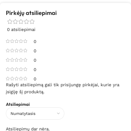
Pirkėjų atsiliepimai
0 atsiliepimai
0
0
0
0
0
Rašyti atsiliepimą gali tik prisijungę pirkėjai, kurie yra
įsigiję šį produktą.
Atsiliepimai
Atsiliepimų dar nėra.