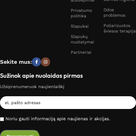
atsiliepimai
Odos
Privatumo
problemos
politika
Poliarizuotos
Slapukai
šviesos terapija
Slapukų
nustatymai
Partneriai
Sekite mus:
Sužinok apie nuolaidas pirmas
Užsiprenumeruok naujienlaiškį
Noriu gauti informaciją apie naujienas ir akcijas.