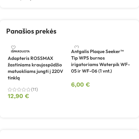
Panašios prekės
Antgalis Plaque Seeker™
IŠPARDUOTA
Tip WPS burnos
Adapteris ROSSMAX
Be
irigatoriams Waterpik WF-
žastiniams kraujospūdžio
sp
05 ir WF-06 (1 vnt.)
matuokliams jungti į 220V
B
tinklą
6,00
€
4
(11)
Į krepšelį
12,90
€
Daugiau