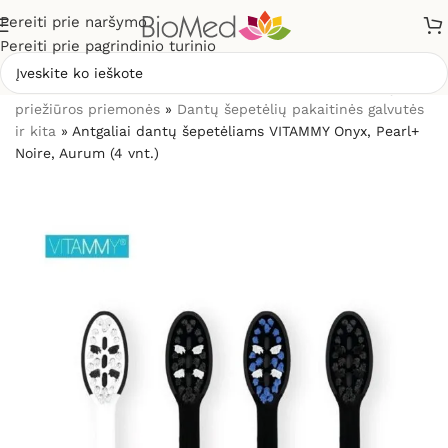
Pereiti prie naršymo
Pereiti prie pagrindinio turinio
Pradžia
»
Sveikatos priežiūrai
»
Burnos higienos, dantų
priežiūros priemonės
»
Dantų šepetėlių pakaitinės galvutės
ir kita
»
Antgaliai dantų šepetėliams VITAMMY Onyx, Pearl+
Noire, Aurum (4 vnt.)