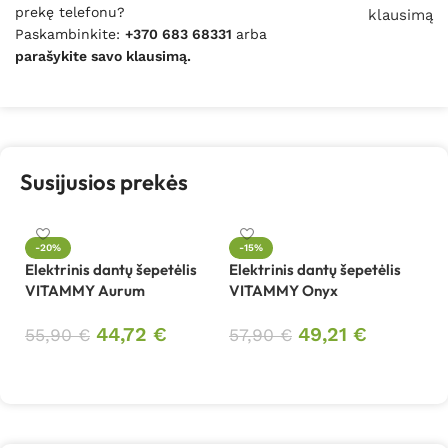
prekę telefonu?
klausimą
Paskambinkite:
+370 683 68331
arba
parašykite savo klausimą.
Susijusios prekės
-20%
-15%
Elektrinis dantų šepetėlis
Elektrinis dantų šepetėlis
VITAMMY Aurum
VITAMMY Onyx
44,72
€
49,21
€
55,90
€
57,90
€
Į krepšelį
Į krepšelį