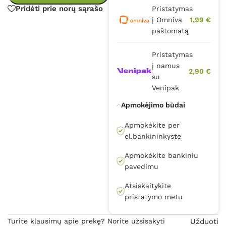
Pridėti prie norų sąrašo
Pristatymas
į Omniva
1,99 €
paštomatą
Pristatymas
į namus
2,90 €
su
Venipak
Apmokėjimo būdai
Apmokėkite per
el.bankininkystę
Apmokėkite bankiniu
pavedimu
Atsiskaitykite
pristatymo metu
Turite klausimų apie prekę? Norite užsisakyti
Užduoti