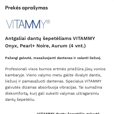
Prekės aprašymas
Antgaliai dantų šepetėliams VITAMMY
Onyx, Pearl+ Noire, Aurum (4 vnt.)
Pažangi galvutė, masažuojanti dantenas ir valanti liežuvį.
Profesionali visos burnos ertmės priežiūra jūsų vonios
kambaryje. Vieno valymo metu galite išvalyti dantis,
liežuvį ir pamasažuoti dantenas. Specialus VITAMMY
galvutės dizainas absorbuoja vibracijas. Tai sumažina
diskomfortą, kurį gali sukelti valymas ultragarsiniu
dantų šepetėliu.