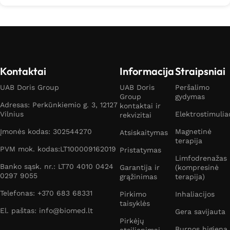
Kontaktai
Informacija
Straipsniai
UAB Doris Group
UAB Doris
Peršalimo
Group
gydymas
Adresas: Perkūnkiemio g. 3, 12127
kontaktai ir
Vilnius
Elektrostimulia
rekvizitai
Įmonės kodas: 302544270
Magnetinė
Atsiskaitymas
terapija
PVM mok. kodas:LT100009162019
Pristatymas
Limfodrenažas
Banko sąsk. nr.: LT70 4010 0424
Garantija ir
(kompresinė
0297 9055
grąžinimas
terapija)
Telefonas: +370 683 68331
Pirkimo
Inhaliacijos
taisyklės
El. paštas: info@biomed.lt
Gera savijauta
Pirkėjų
Burnos higiena