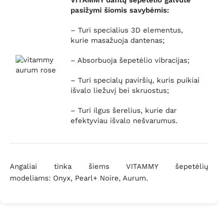
VITAMMY dantų šepetėlio galvutė
pasižymi šiomis savybėmis:
– Turi specialius 3D elementus,
kurie masažuoja dantenas;
– Absorbuoja šepetėlio vibracijas;
– Turi specialų paviršių, kuris puikiai
išvalo liežuvį bei skruostus;
– Turi ilgus šerelius, kurie dar
efektyviau išvalo nešvarumus.
Angaliai tinka šiems VITAMMY šepetėlių
modeliams: Onyx, Pearl+ Noire, Aurum.