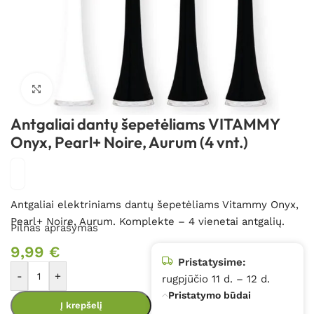
Spustelėkite, kad padidintumėte
Antgaliai dantų šepetėliams VITAMMY
Onyx, Pearl+ Noire, Aurum (4 vnt.)
Antgaliai elektriniams dantų šepetėliams Vitammy Onyx,
Pearl+ Noire, Aurum. Komplekte – 4 vienetai antgalių.
Pilnas aprašymas
9,99
€
Pristatysime:
-
+
rugpjūčio 11 d. – 12 d.
Pristatymo būdai
Į krepšelį