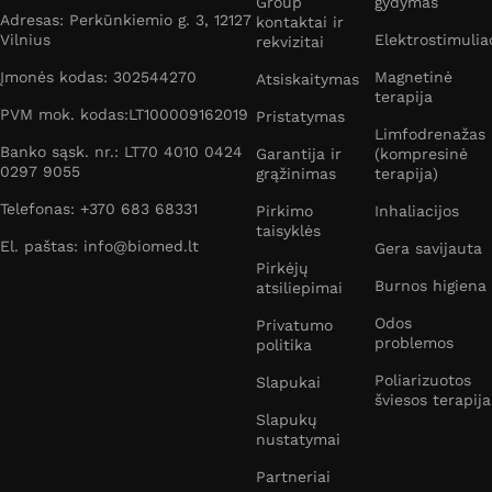
Group
gydymas
Adresas: Perkūnkiemio g. 3, 12127
kontaktai ir
Vilnius
Elektrostimulia
rekvizitai
Įmonės kodas: 302544270
Magnetinė
Atsiskaitymas
terapija
PVM mok. kodas:LT100009162019
Pristatymas
Limfodrenažas
Banko sąsk. nr.: LT70 4010 0424
Garantija ir
(kompresinė
0297 9055
grąžinimas
terapija)
Telefonas: +370 683 68331
Pirkimo
Inhaliacijos
taisyklės
El. paštas: info@biomed.lt
Gera savijauta
Pirkėjų
Burnos higiena
atsiliepimai
Odos
Privatumo
problemos
politika
Poliarizuotos
Slapukai
šviesos terapija
Slapukų
nustatymai
Partneriai