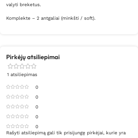
valyti breketus.
Komplekte – 2 antgaliai (minkšti / soft).
Pirkėjų atsiliepimai
1 atsiliepimas
0
0
0
0
0
Rašyti atsiliepimą gali tik prisijungę pirkėjai, kurie yra