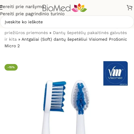
Pereiti prie naršymo
Pereiti prie pagrindinio turinio
Pradžia
»
Sveikatos priežiūrai
»
Burnos higienos, dantų
priežiūros priemonės
»
Dantų šepetėlių pakaitinės galvutės
ir kita
»
Antgaliai (Soft) dantų šepetėliui Visiomed ProSonic
Micro 2
-15%