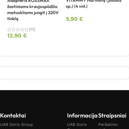
VITAMMY Harmony (juodos
Adapteris ROSSMAX
Be
sp.) (4 vnt.)
žastiniams kraujospūdžio
sp
matuokliams jungti į 220V
B
5,90
€
tinklą
4
Į krepšelį
(11)
12,90
€
Daugiau
Kontaktai
Informacija
Straipsniai
UAB Doris Group
UAB Doris
Peršalimo