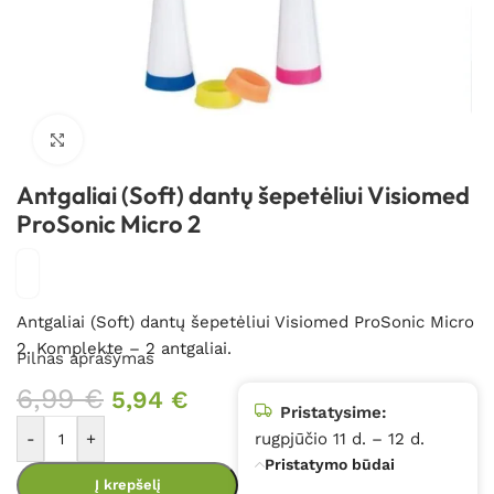
Spustelėkite, kad padidintumėte
Antgaliai (Soft) dantų šepetėliui Visiomed
ProSonic Micro 2
Antgaliai (Soft) dantų šepetėliui Visiomed ProSonic Micro
2. Komplekte – 2 antgaliai.
Pilnas aprašymas
6,99
€
5,94
€
Pristatysime:
-
+
rugpjūčio 11 d. – 12 d.
Pristatymo būdai
Į krepšelį