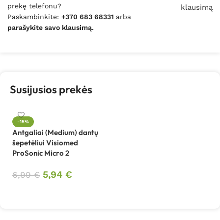
prekę telefonu?
klausimą
Paskambinkite:
+370 683 68331
arba
parašykite savo klausimą.
Susijusios prekės
-15%
Antgaliai (Medium) dantų
šepetėliui Visiomed
ProSonic Micro 2
5,94
€
6,99
€
Į krepšelį