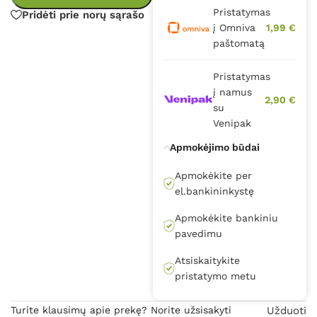
Pristatymas
Pridėti prie norų sąrašo
į Omniva
1,99 €
paštomatą
Pristatymas
į namus
2,90 €
su
Venipak
Apmokėjimo būdai
Apmokėkite per
el.bankininkystę
Apmokėkite bankiniu
pavedimu
Atsiskaitykite
pristatymo metu
Turite klausimų apie prekę? Norite užsisakyti
Užduoti