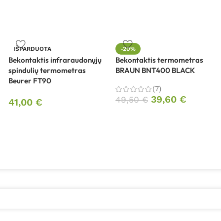
IŠPARDUOTA
-20%
Bekontaktis infraraudonųjų
Bekontaktis termometras
spindulių termometras
BRAUN BNT400 BLACK
Beurer FT90
(7)
39,60
€
49,50
€
41,00
€