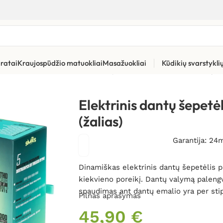
ratai
Kraujospūdžio matuokliai
Masažuokliai
Kūdikių svarstykl
ūros priemonės
»
Elektriniai dantų šepetėliai
»
Elektrinis dantų š
Elektrinis dantų šepet
(žalias)
Garantija: 24
Dinamiškas elektrinis dantų šepetėlis 
kiekvieno poreikį. Dantų valymą palengv
spaudimas ant dantų emalio yra per stipr
Pilnas aprašymas
45,90
€