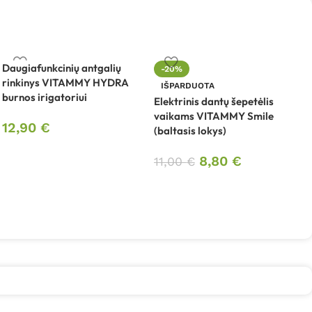
Daugiafunkcinių antgalių
-20%
rinkinys VITAMMY HYDRA
IŠPARDUOTA
burnos irigatoriui
Elektrinis dantų šepetėlis
E
vaikams VITAMMY Smile
v
12,90
€
(baltasis lokys)
(
8,80
€
11,00
€
1