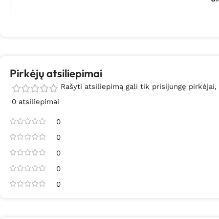
Pirkėjų atsiliepimai
Rašyti atsiliepimą gali tik prisijungę pirkėjai,
0 atsiliepimai
0
0
0
0
0