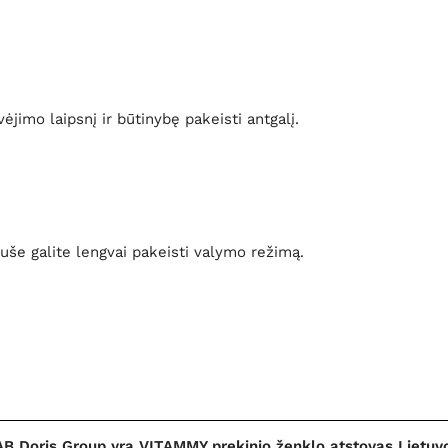
ėjimo laipsnį ir būtinybę pakeisti antgalį.
uše galite lengvai pakeisti valymo režimą.
B Doris Group yra VITAMMY prekinio ženklo atstovas Lietuv