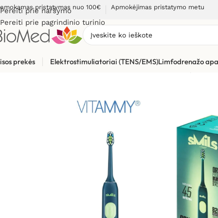
emokamas pristatymas nuo 100€
Apmokėjimas pristatymo metu
Pereiti prie naršymo
Pereiti prie pagrindinio turinio
isos prekės
Elektrostimuliatoriai (TENS/EMS)
Limfodrenažo apa
Pradžia
»
Sveikatos priežiūrai
»
Burnos higienos, dantų prieži