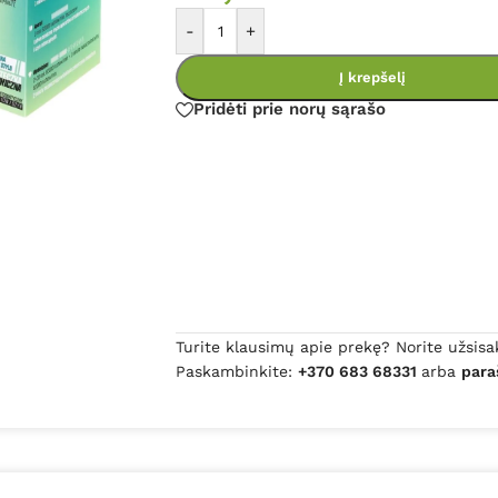
-
+
Į krepšelį
Pridėti prie norų sąrašo
Turite klausimų apie prekę? Norite užsisa
Paskambinkite:
+370 683 68331
arba
para