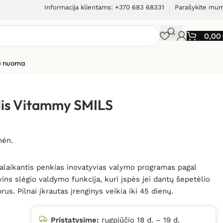
Informacija klientams: +370 683 68331
Parašykite mu
0,00
ių nuoma
epetėlis Vitammy SMILS (žalias)
ėlis Vitammy SMILS
mėn.
palaikantis penkias inovatyvias valymo programas pagal
ins slėgio valdymo funkcija, kuri įspės jei dantų šepetėlio
us. Pilnai įkrautas įrenginys veikia iki 45 dienų.
Pristatysime:
rugpjūčio 18 d. – 19 d.