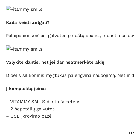
Kada keisti antgalį?
Palaipsniui keičiasi galvutės pluoštų spalva, rodanti susidėv
Valykite dantis, net jei dar neatmerkėte akių
Didelis silikoninis mygtukas palengvina naudojimą. Net ir d
Į komplektą įeina:
– VITAMMY SMILS dantų šepetėlis
– 2 šepetėlių galvutės
– USB įkrovimo bazė
UA