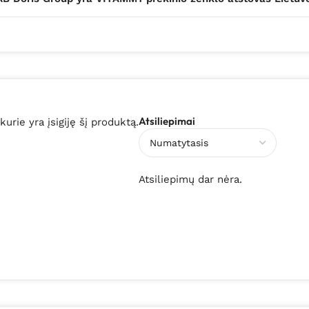
Atsiliepimai
 kurie yra įsigiję šį produktą.
Atsiliepimų dar nėra.