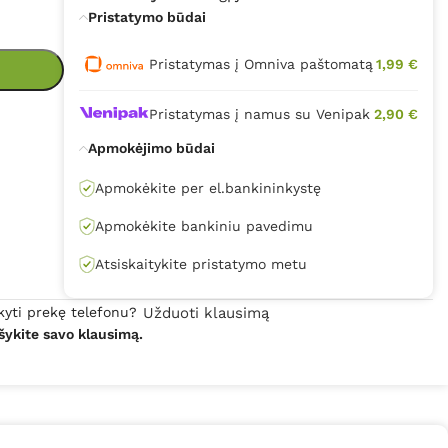
Pristatymo būdai
Pristatymas į Omniva paštomatą
1,99 €
Pristatymas į namus su Venipak
2,90 €
Apmokėjimo būdai
Apmokėkite per el.bankininkystę
Apmokėkite bankiniu pavedimu
Atsiskaitykite pristatymo metu
kyti prekę telefonu?
Užduoti klausimą
šykite savo klausimą.