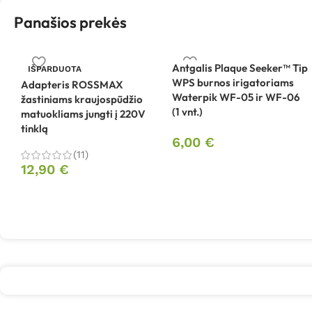
Panašios prekės
Antgalis Plaque Seeker™ Tip
IŠPARDUOTA
WPS burnos irigatoriams
Adapteris ROSSMAX
Waterpik WF-05 ir WF-06
žastiniams kraujospūdžio
(1 vnt.)
matuokliams jungti į 220V
tinklą
6,00
€
(11)
12,90
€