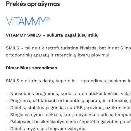
Prekės aprašymas
VITAMMY SMILS – sukurta pagal jūsų stilių
SMILS – tai ne tik retrofuturistinė išvaizda, bet ir net 5
ortodontinių aparatų ir retencinių įtvarų plovimui.
Dimaniškas sprendimas
SMILS elektrinis dantų šepetėlis – sprendimas jauniems ir
– Nuoseklios programos, kurios automatiškai keičiasi valan
– Programa, užtikrinanti ortodontinių aparatų ir retencinių į
– Didelis, stabilus pagrindas su USB įkrovimu, užtikrinant
– Slėgio valdymo funkcija, kuri, rodydama raudoną lemputę 
– Palaipsniui besikeičiantys dantų šepetėlio galvutės pluoš
– Didelis mygtukas lengvam valdymui