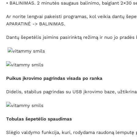
• BALINIMAS. 2 minutės saugaus balinimo, baigiant 2×30 s
Ar norite lengvai pakeisti programas, kol veikia dantų š
APARATINĖ -> BALINIMAS.
Dantų šepetėlis įsimins pasirinktą režimą ir nuo jo pradės 
Puikus įkrovimo pagrindas visada po ranka
Didelis, stabilus pagrindas su USB įkrovimo baze, užtikrin
Tobulas šepetėlio spaudimas
Slėgio valdymo funkcija, kuri, rodydama raudoną lemputę pag