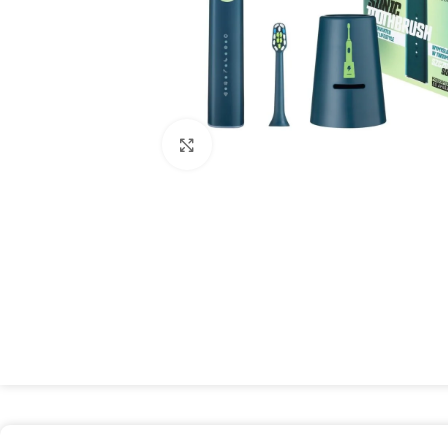
Spustelėkite, kad padidintumėte