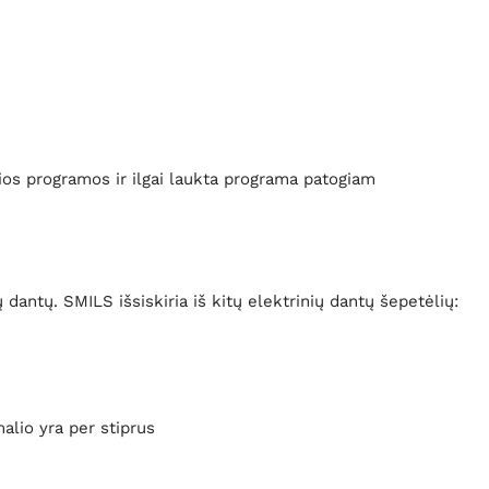
lios programos ir ilgai laukta programa patogiam
ntų. SMILS išsiskiria iš kitų elektrinių dantų šepetėlių:
alio yra per stiprus