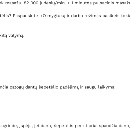
ek masažu. 82 000 judesių/min. + 1 minutės pulsacinis masaž
epetėlis? Paspauskite I/O mygtuką ir darbo režimas pasikeis 
kitą valymą.
ančia patogų dantų šepetėlio padėjimą ir saugų laikymą.
rinde, įspėja, jei dantų šepetėlis per stipriai spaudžia dant