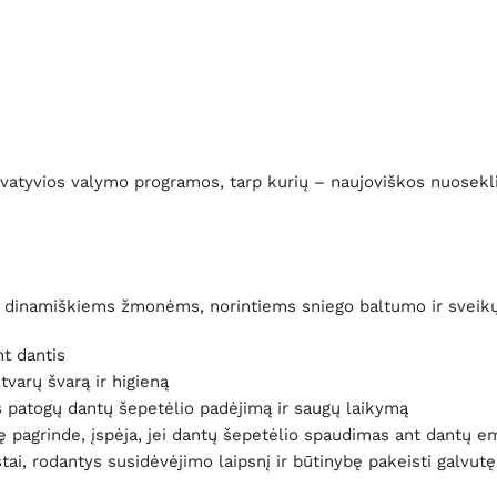
 inovatyvios valymo programos, tarp kurių – naujoviškos nuosek
 dinamiškiems žmonėms, norintiems sniego baltumo ir sveikų da
t dantis
tvarų švarą ir higieną
is patogų dantų šepetėlio padėjimą ir saugų laikymą
pagrinde, įspėja, jei dantų šepetėlio spaudimas ant dantų em
tai, rodantys susidėvėjimo laipsnį ir būtinybę pakeisti galvutę