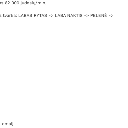
as 62 000 judesių/min.
tokia tvarka: LABAS RYTAS -> LABA NAKTIS -> PELENĖ ->
ų emalį.