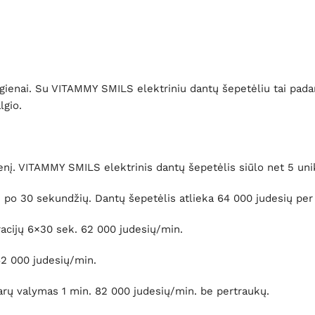
higienai. Su VITAMMY SMILS elektriniu dantų šepetėliu tai pad
lgio.
. VITAMMY SMILS elektrinis dantų šepetėlis siūlo net 5 unik
 po 30 sekundžių. Dantų šepetėlis atlieka 64 000 judesių per
acijų 6×30 sek. 62 000 judesių/min.
62 000 judesių/min.
varų valymas 1 min. 82 000 judesių/min. be pertraukų.