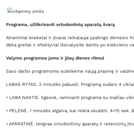
Programa, užtikrinanti ortodontinių aparatų švarą
Atraminiai breketai ir įtvarai reikalauja ypatingo dėmesio 
dėka greitai ir efektyviai išsivalysite dantis po kiekvieno va
Valymo programos jums ir jūsų dienos ritmui
Savo darbo programoms suteikėme naują prasmę ir vaidmenį
LABAS RYTAS. 2 minutės pabusti. Programą sudaro 4 ciklai
• LABA NAKTIS. Ilgesnė, raminanti programa su mažiau vibr
• PELENĖ. 1 minutės atgaiva, kai reikia skubėti. 4×15 sek. 
• APARATINĖ. lengvas ortodontinių aparatų ir retencinių įt