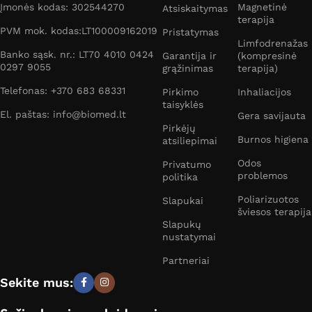
Įmonės kodas: 302544270
Magnetinė
Atsiskaitymas
terapija
PVM mok. kodas:LT100009162019
Pristatymas
Limfodrenažas
Banko sąsk. nr.: LT70 4010 0424
Garantija ir
(kompresinė
0297 9055
grąžinimas
terapija)
Telefonas: +370 683 68331
Pirkimo
Inhaliacijos
taisyklės
El. paštas: info@biomed.lt
Gera savijauta
Pirkėjų
Burnos higiena
atsiliepimai
Odos
Privatumo
problemos
politika
Poliarizuotos
Slapukai
šviesos terapija
Slapukų
nustatymai
Partneriai
Sekite mus: