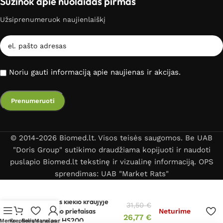
Sužinok apie nuolaidas pirmas
Užsiprenumeruok naujienlaiškį
Noriu gauti informaciją apie naujienas ir akcijas.
© 2014-2026 Biomed.lt. Visos teisės saugomos. Be UAB
"Doris Group" sutikimo draudžiama kopijuoti ir naudoti
puslapio Biomed.lt tekstinę ir vizualinę informaciją. OPS
sprendimas: UAB "Market Rats"
Gliukozės kiekio kraujyje
31,50
€
matavimo prietaisas
Neturime
26,77
€
Rossmax HS200
Meniu
Krepšelis
Norų sąrašas
Mano paskyra