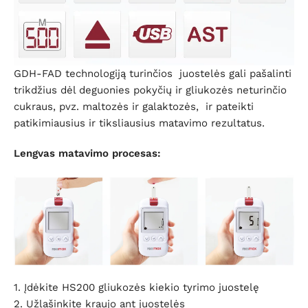
GDH-FAD technologiją turinčios juostelės gali pašalinti
trikdžius dėl deguonies pokyčių ir gliukozės neturinčio
cukraus, pvz. maltozės ir galaktozės, ir pateikti
patikimiausius ir tiksliausius matavimo rezultatus.
Lengvas matavimo procesas:
1. Įdėkite HS200 gliukozės kiekio tyrimo juostelę
2. Užlašinkite kraujo ant juostelės