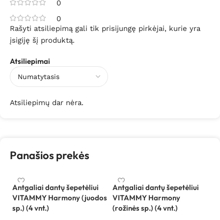
0
0
Rašyti atsiliepimą gali tik prisijungę pirkėjai, kurie yra
įsigiję šį produktą.
Atsiliepimai
Atsiliepimų dar nėra.
Panašios prekės
Antgaliai dantų šepetėliui
Antgaliai dantų šepetėliui
VITAMMY Harmony (juodos
VITAMMY Harmony
Be
sp.) (4 vnt.)
(rožinės sp.) (4 vnt.)
sp
B