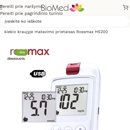
Pereiti prie naršymo
Pereiti prie pagrindinio turinio
Pradžia
»
Sveikatos priežiūrai
»
Gliukomačiai
»
Gliukozės
kiekio kraujyje matavimo prietaisas Rossmax HS200
-15%
IŠPARDUOTA