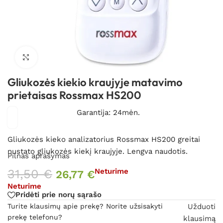
Spustelėkite, kad padidintumėte
Gliukozės kiekio kraujyje matavimo
prietaisas Rossmax HS200
Garantija: 24mėn.
Gliukozės kieko analizatorius Rossmax HS200 greitai
nustato gliukozės kiekį kraujyje. Lengva naudotis.
Pilnas aprašymas
31,50
€
Neturime
26,77
€
Neturime
Pridėti prie norų sąrašo
Turite klausimų apie prekę? Norite užsisakyti
Užduoti
prekę telefonu?
klausimą