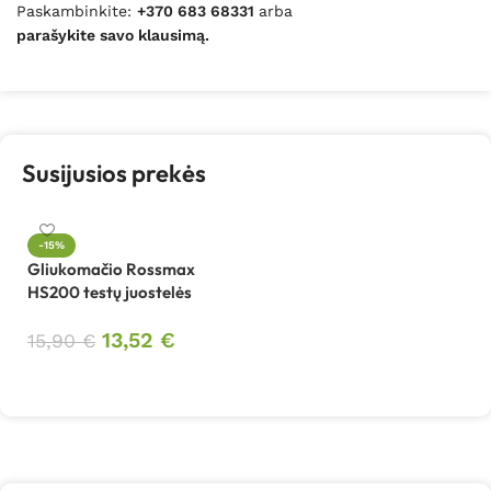
Paskambinkite:
+370 683 68331
arba
parašykite savo klausimą.
Susijusios prekės
-15%
Gliukomačio Rossmax
HS200 testų juostelės
13,52
€
15,90
€
Į krepšelį