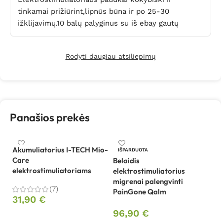
tinkamai prižiūrint,lipnūs būna ir po 25-30
ižklijavimų.10 balų palyginus su iš ebay gautų
Rodyti daugiau atsiliepimų
Panašios prekės
Akumuliatorius I-TECH Mio-
IŠPARDUOTA
Care
Belaidis
elektrostimuliatoriams
elektrostimuliatorius
Be
migrenai palengvinti
el
(7)
PainGone Qalm
P
31,90
€
96,90
€
9
Į krepšelį