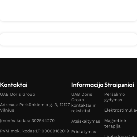
Daugiau
Kontaktai
Informacija
Straipsniai
UAB Doris Group
UAB Doris
Peršalimo
Group
gydymas
Adresas: Perkūnkiemio g. 3, 12127
kontaktai ir
Vilnius
Elektrostimulia
rekvizitai
Įmonės kodas: 302544270
Magnetinė
Atsiskaitymas
terapija
PVM mok. kodas:LT100009162019
Pristatymas
Limfodrenažas