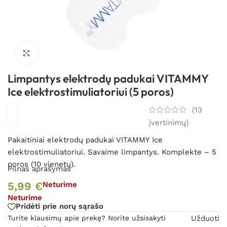
Spustelėkite, kad padidintumėte
Limpantys elektrodų padukai VITAMMY
Ice elektrostimuliatoriui (5 poros)
(
13
įvertinimų)
Pakaitiniai elektrodų padukai VITAMMY Ice
elektrostimuliatoriui. Savaime limpantys. Komplekte – 5
poros (10 vienetų).
Pilnas aprašymas
5,99
€
Neturime
Neturime
Pridėti prie norų sąrašo
Turite klausimų apie prekę? Norite užsisakyti
Užduoti