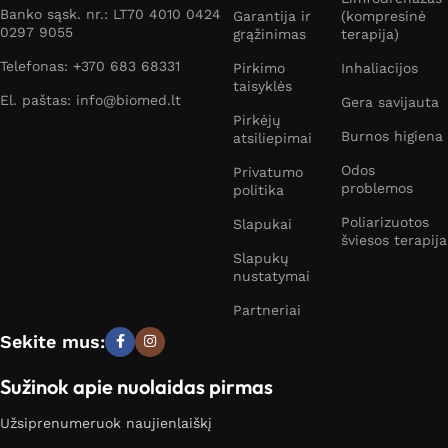
Banko sąsk. nr.: LT70 4010 0424
Garantija ir
(kompresinė
0297 9055
grąžinimas
terapija)
Telefonas: +370 683 68331
Pirkimo
Inhaliacijos
taisyklės
El. paštas: info@biomed.lt
Gera savijauta
Pirkėjų
Burnos higiena
atsiliepimai
Odos
Privatumo
problemos
politika
Poliarizuotos
Slapukai
šviesos terapija
Slapukų
nustatymai
Partneriai
Sekite mus:
Sužinok apie nuolaidas pirmas
Užsiprenumeruok naujienlaiškį