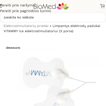
Pereiti prie naršymo
Pereiti prie pagrindinio turinio
Pradžia
»
Elektrostimuliacijai (TENS / EMS)
»
Elektrostimuliatorių priedai
»
Limpantys elektrodų padukai
VITAMMY Ice elektrostimuliatoriui (5 poros)
IŠPARDUOTA