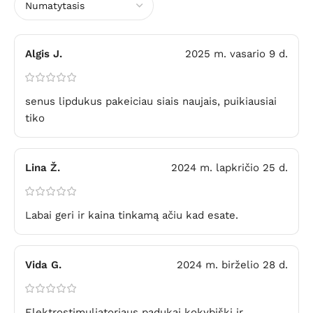
Algis J.
2025 m. vasario 9 d.
senus lipdukus pakeiciau siais naujais, puikiausiai
tiko
Lina Ž.
2024 m. lapkričio 25 d.
Labai geri ir kaina tinkamą ačiu kad esate.
Vida G.
2024 m. birželio 28 d.
Elektrostimuliatoriaus padukai kokybiški ir