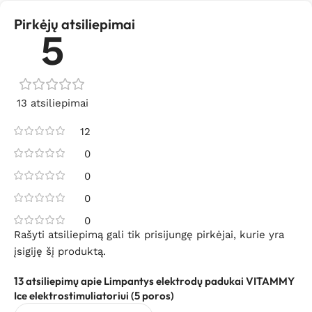
Pirkėjų atsiliepimai
5
13 atsiliepimai
12
0
0
0
0
Rašyti atsiliepimą gali tik prisijungę pirkėjai, kurie yra
įsigiję šį produktą.
13 atsiliepimų apie
Limpantys elektrodų padukai VITAMMY
Ice elektrostimuliatoriui (5 poros)