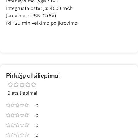
Intensyvumo lygiai: 1–6
Integruota baterija: 4000 mAh
Įkrovimas: USB-C (5V)
Iki 120 min veikimo po įkrovimo
Pirkėjų atsiliepimai
0 atsiliepimai
0
0
0
0