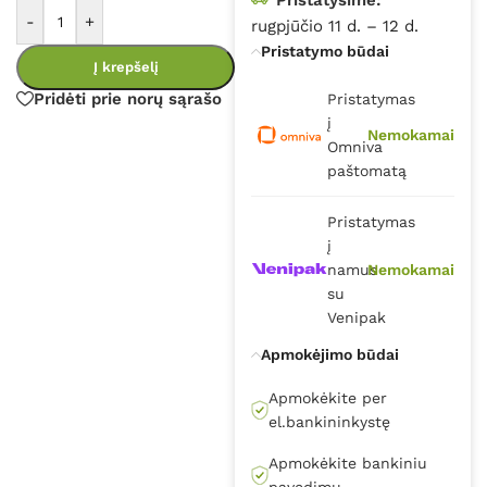
-
+
rugpjūčio 11 d. – 12 d.
Pristatymo būdai
Į krepšelį
Pridėti prie norų sąrašo
Pristatymas
į
Nemokamai
Omniva
paštomatą
Pristatymas
į
namus
Nemokamai
su
Venipak
Apmokėjimo būdai
Apmokėkite per
el.bankininkystę
Apmokėkite bankiniu
pavedimu