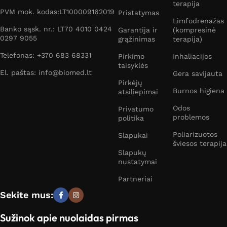
terapija
PVM mok. kodas:LT100009162019
Pristatymas
Limfodrenažas
Banko sąsk. nr.: LT70 4010 0424
Garantija ir
(kompresinė
0297 9055
grąžinimas
terapija)
Telefonas: +370 683 68331
Pirkimo
Inhaliacijos
taisyklės
El. paštas: info@biomed.lt
Gera savijauta
Pirkėjų
Burnos higiena
atsiliepimai
Odos
Privatumo
problemos
politika
Poliarizuotos
Slapukai
šviesos terapija
Slapukų
nustatymai
Partneriai
Sekite mus:
Sužinok apie nuolaidas pirmas