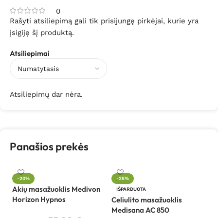
0
Rašyti atsiliepimą gali tik prisijungę pirkėjai, kurie yra
įsigiję šį produktą.
Atsiliepimai
Atsiliepimų dar nėra.
Panašios prekės
-20%
-25%
Akių masažuoklis Medivon
Ce
IŠPARDUOTA
Horizon Hypnos
M
Celiulito masažuoklis
Medisana AC 850