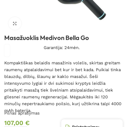
Spustelėkite, kad padidintumėte
Masažuoklis Medivon Bella Go
Garantija: 24mėn.
Kompaktiškas belaidis masažinis volelis, skirtas greitam
raumenų atpalaidavimui bet kur ir bet kada. Puikiai tinka
blauzdų, dilbių, šlaunų ar kaklo masažui. Šeši
intensyvumo lygiai ir dvi sukimosi kryptys leidžia
pritaikyti masažą tiek švelniam atsipalaidavimui, tiek
gilesnei raumenų regeneracijai. Mėgaukitės iki 120
minučių nepertraukiamo poilsio, kurį užtikrina talpi 4000
mAh baterija.
Pilnas aprašymas
107,00
€
Pristatysime: