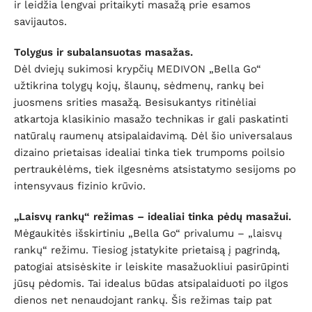
ir leidžia lengvai pritaikyti masažą prie esamos
savijautos.
Tolygus ir subalansuotas masažas.
Dėl dviejų sukimosi krypčių MEDIVON „Bella Go“
užtikrina tolygų kojų, šlaunų, sėdmenų, rankų bei
juosmens srities masažą. Besisukantys ritinėliai
atkartoja klasikinio masažo technikas ir gali paskatinti
natūralų raumenų atsipalaidavimą. Dėl šio universalaus
dizaino prietaisas idealiai tinka tiek trumpoms poilsio
pertraukėlėms, tiek ilgesnėms atsistatymo sesijoms po
intensyvaus fizinio krūvio.
„Laisvų rankų“ režimas – idealiai tinka pėdų masažui.
Mėgaukitės išskirtiniu „Bella Go“ privalumu – „laisvų
rankų“ režimu. Tiesiog įstatykite prietaisą į pagrindą,
patogiai atsisėskite ir leiskite masažuokliui pasirūpinti
jūsų pėdomis. Tai idealus būdas atsipalaiduoti po ilgos
dienos net nenaudojant rankų. Šis režimas taip pat