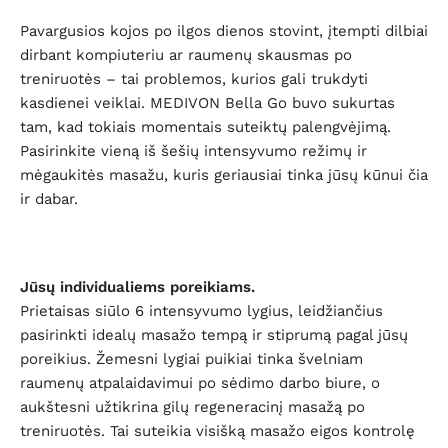
Pavargusios kojos po ilgos dienos stovint, įtempti dilbiai
dirbant kompiuteriu ar raumenų skausmas po
treniruotės – tai problemos, kurios gali trukdyti
kasdienei veiklai. MEDIVON Bella Go buvo sukurtas
tam, kad tokiais momentais suteiktų palengvėjimą.
Pasirinkite vieną iš šešių intensyvumo režimų ir
mėgaukitės masažu, kuris geriausiai tinka jūsų kūnui čia
ir dabar.
Jūsų individualiems poreikiams.
Prietaisas siūlo 6 intensyvumo lygius, leidžiančius
pasirinkti idealų masažo tempą ir stiprumą pagal jūsų
poreikius. Žemesni lygiai puikiai tinka švelniam
raumenų atpalaidavimui po sėdimo darbo biure, o
aukštesni užtikrina gilų regeneracinį masažą po
treniruotės. Tai suteikia visišką masažo eigos kontrolę