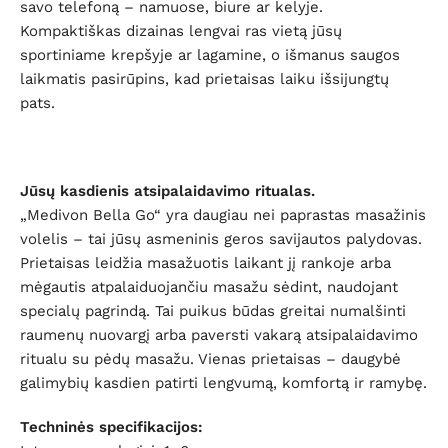
savo telefoną – namuose, biure ar kelyje.
Kompaktiškas dizainas lengvai ras vietą jūsų
sportiniame krepšyje ar lagamine, o išmanus saugos
laikmatis pasirūpins, kad prietaisas laiku išsijungtų
pats.
Jūsų kasdienis atsipalaidavimo ritualas.
„Medivon Bella Go“ yra daugiau nei paprastas masažinis
volelis – tai jūsų asmeninis geros savijautos palydovas.
Prietaisas leidžia masažuotis laikant jį rankoje arba
mėgautis atpalaiduojančiu masažu sėdint, naudojant
specialų pagrindą. Tai puikus būdas greitai numalšinti
raumenų nuovargį arba paversti vakarą atsipalaidavimo
ritualu su pėdų masažu. Vienas prietaisas – daugybė
galimybių kasdien patirti lengvumą, komfortą ir ramybę.
Techninės specifikacijos: