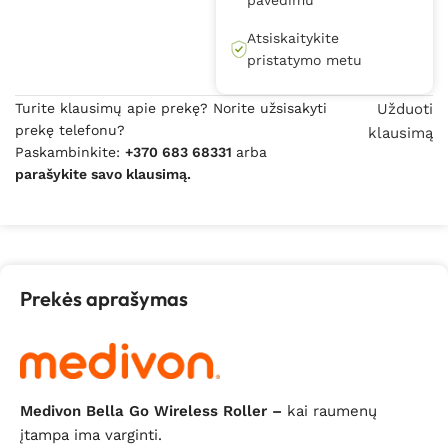
Atsiskaitykite
pristatymo metu
Turite klausimų apie prekę? Norite užsisakyti
Užduoti
prekę telefonu?
klausimą
Paskambinkite:
+370 683 68331
arba
parašykite savo klausimą.
Prekės aprašymas
Medivon Bella Go Wireless Roller –
kai raumenų
įtampa ima varginti.