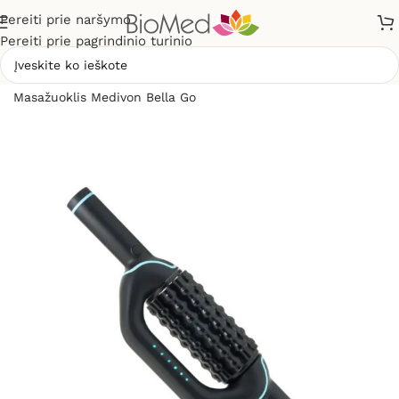
Pereiti prie naršymo
Pereiti prie pagrindinio turinio
Pradžia
»
Masažuokliai
»
Elektriniai masažuokliai
»
Masažuoklis Medivon Bella Go