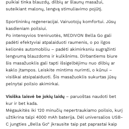
puikiai tinka blauzdų, dilbių ar šlaunų masažui,
suteikiant malonų, lengvą stimuliavimo pojūtį.
Sportininkų regeneracijai. Vairuotojų komfortui. Jūsų
kasdieniam poilsiui.
Po intensyvios treniruotės, MEDIVON Bella Go gali
padėti efektyviai atpalaiduoti raumenis, o po ilgos
kelionės automobiliu – padėti akimirksniu sugrąžinti
lengvumą blauzdoms ir kulkšnims. Dirbantiems biure
šis masažuoklis gali tapti išsigelbėjimu nuo dilbių ar
kaklo įtampos. Leiskite mintims nurimti, o kūnui –
visiškai atsipalaiduoti. Šis masažuoklis sukurtas jūsų
pelnytai poilsio akimirkai.
Visiška laisvė be jokių laidų
– paruoštas naudoti bet
kur ir bet kada.
Mėgaukitės iki 120 minučių nepertraukiamo poilsio, kurį
užtikrina talpi 4000 mAh baterija. Dėl universalios USB-
C jungties „Bella Go“ įkrausite taip pat paprastai kaip