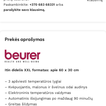
klausimą
Paskambinkite:
+370 683 68331
arba
parašykite savo klausimą.
Prekės aprašymas
Itin didelis XXL formatas: apie 60 x 30 cm
– 3 apšviesti temperatūros lygiai
– Kvėpuojantis, malonus ir švelnus odai audinys
– Elektroninis temperatūros valdymas
– Automatinis išsijungimas po maždaug 90 minučių
– Greitas šildymas