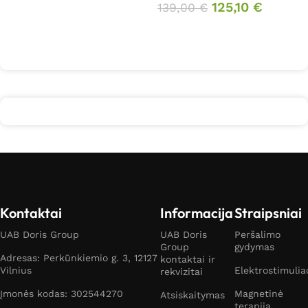
Į krepšelį
125,10
€
139,00
€
Į krepšelį
Kontaktai
Informacija
Straipsniai
UAB Doris Group
UAB Doris
Peršalimo
Group
gydymas
Adresas: Perkūnkiemio g. 3, 12127
kontaktai ir
Vilnius
Elektrostimulia
rekvizitai
Įmonės kodas: 302544270
Magnetinė
Atsiskaitymas
terapija