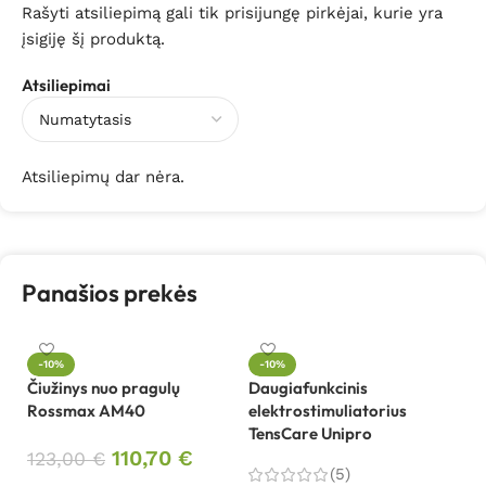
Rašyti atsiliepimą gali tik prisijungę pirkėjai, kurie yra
įsigiję šį produktą.
Atsiliepimai
Atsiliepimų dar nėra.
Panašios prekės
In
-10%
-10%
le
Čiužinys nuo pragulų
Daugiafunkcinis
Rossmax AM40
elektrostimuliatorius
TensCare Unipro
8
110,70
€
123,00
€
(5)