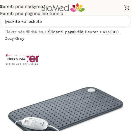
Pereiti prie naršymo
Pereiti prie pagrindinio turinio
Pradžia
»
Sveikatos priežiūrai
»
Šildytuvai, šildyklės
»
Elektrinės šildyklės
»
Šildanti pagalvėlė Beurer HK123 XXL
Cozy Grey
IŠPARDUOTA