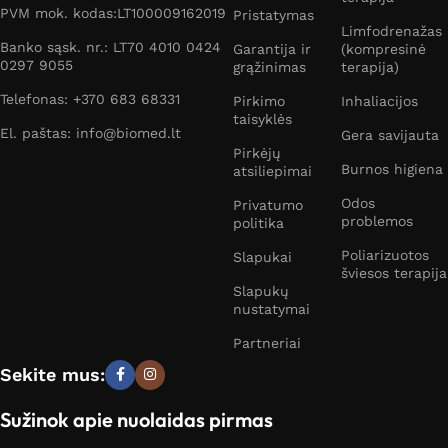
PVM mok. kodas:LT100009162019
Pristatymas
Limfodrenažas
Banko sąsk. nr.: LT70 4010 0424
Garantija ir
(kompresinė
0297 9055
grąžinimas
terapija)
Telefonas: +370 683 68331
Pirkimo
Inhaliacijos
taisyklės
El. paštas: info@biomed.lt
Gera savijauta
Pirkėjų
Burnos higiena
atsiliepimai
Odos
Privatumo
problemos
politika
Poliarizuotos
Slapukai
šviesos terapija
Slapukų
nustatymai
Partneriai
Sekite mus:
Sužinok apie nuolaidas pirmas