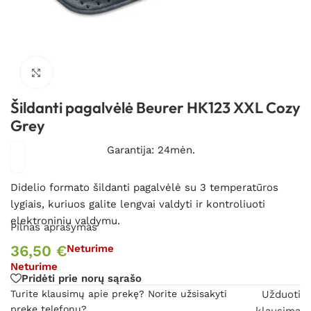
Spustelėkite, kad padidintumėte
Šildanti pagalvėlė Beurer HK123 XXL Cozy
Grey
Garantija: 24mėn.
Didelio formato šildanti pagalvėlė su 3 temperatūros
lygiais, kuriuos galite lengvai valdyti ir kontroliuoti
elektroniniu valdymu.
Pilnas aprašymas
36,50
€
Neturime
Neturime
Pridėti prie norų sąrašo
Turite klausimų apie prekę? Norite užsisakyti
Užduoti
prekę telefonu?