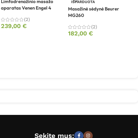
Limfodrenažinio masažo
IŠPARDUOTA
aparatas Venen Engel 4
Masažinė sėdynė Beurer
M
MG260
M
(2)
239,00
€
(2)
182,00
€
Sekite mus: