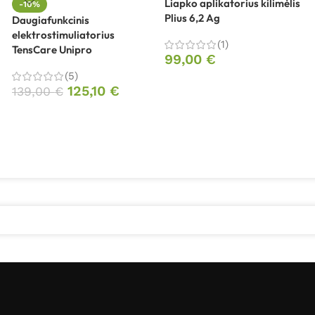
Liapko aplikatorius kilimėlis
-10%
Plius 6,2 Ag
Daugiafunkcinis
elektrostimuliatorius
(1)
TensCare Unipro
99,00
€
(5)
125,10
€
139,00
€