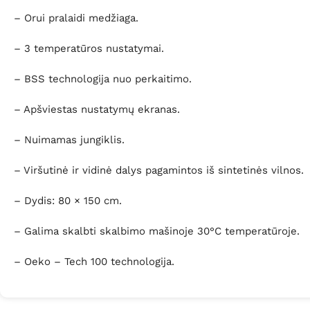
– Orui pralaidi medžiaga.
– 3 temperatūros nustatymai.
– BSS technologija nuo perkaitimo.
– Apšviestas nustatymų ekranas.
– Nuimamas jungiklis.
– Viršutinė ir vidinė dalys pagamintos iš sintetinės vilnos.
– Dydis: 80 × 150 cm.
– Galima skalbti skalbimo mašinoje 30°C temperatūroje.
– Oeko – Tech 100 technologija.