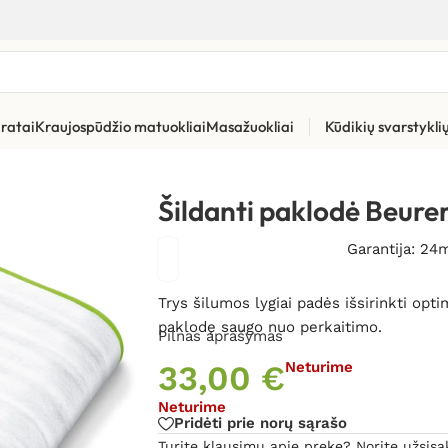
ratai
Kraujospūdžio matuokliai
Masažuokliai
Kūdikių svarstykl
s šildyklės
»
Šildanti paklodė Beurer TS15
Šildanti paklodė Beure
Garantija: 24
Trys šilumos lygiai padės išsirinkti op
paklodę saugo nuo perkaitimo.
Pilnas aprašymas
33,00
€
Neturime
Neturime
Pridėti prie norų sąrašo
Turite klausimų apie prekę? Norite užsisa