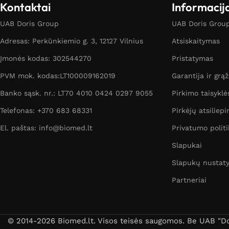
Kontaktai
Informacij
UAB Doris Group
UAB Doris Group 
Adresas: Perkūnkiemio g. 3, 12127 Vilnius
Atsiskaitymas
Įmonės kodas: 302544270
Pristatymas
PVM mok. kodas:LT100009162019
Garantija ir grą
Banko sąsk. nr.: LT70 4010 0424 0297 9055
Pirkimo taisyklė
Telefonas: +370 683 68331
Pirkėjų atsiliepi
El. paštas: info@biomed.lt
Privatumo politi
Slapukai
Slapukų nustat
Partneriai
© 2014-2026 Biomed.lt. Visos teisės saugomos. Be UAB "Dori