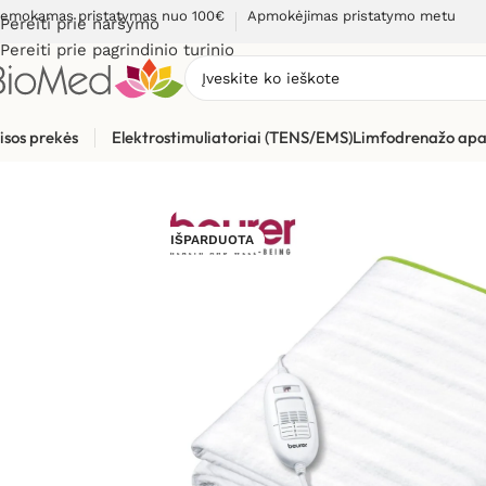
emokamas pristatymas nuo 100€
Apmokėjimas pristatymo metu
Pereiti prie naršymo
Pereiti prie pagrindinio turinio
isos prekės
Elektrostimuliatoriai (TENS/EMS)
Limfodrenažo apa
Pradžia
»
Sveikatos priežiūrai
»
Šildytuvai, šildyklės
»
Elektrinė
IŠPARDUOTA