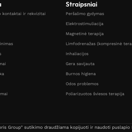
a
Straipsniai
kontaktai ir rekvizitai
Peršalimo gydymas
Elektrostimuliacija
Magnetinė terapija
žinimas
Limfodrenažas (kompresinė tera
s
Inhaliacijos
mai
Gera savijauta
ka
Burnos higiena
Odos problemos
ymai
Poliarizuotos šviesos terapija
s Group" sutikimo draudžiama kopijuoti ir naudoti puslapio B