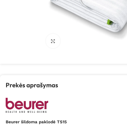
Spustelėkite, kad padidintumėte
Prekės aprašymas
Beurer šildoma paklodė TS15