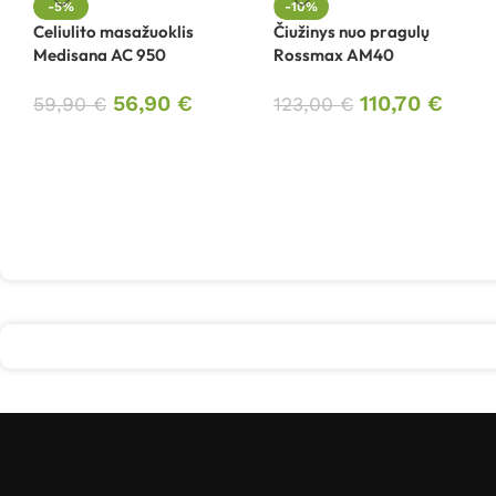
-5%
-10%
Celiulito masažuoklis
Čiužinys nuo pragulų
Medisana AC 950
Rossmax AM40
56,90
€
110,70
€
59,90
€
123,00
€