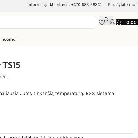
Informacija klientams: +370 683 68331
Parašykite mu
0,00
ių nuoma
r TS15
mėn.
timaliausią Jums tinkančią temperatūrą. BSS sistema
kyti prekę telefonu?
Užduoti klausimą