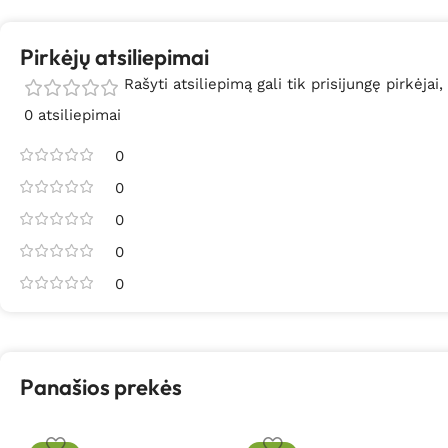
Pirkėjų atsiliepimai
Rašyti atsiliepimą gali tik prisijungę pirkėjai,
0 atsiliepimai
0
0
0
0
0
Panašios prekės