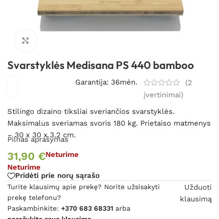
Spustelėkite, kad padidintumėte
Svarstyklės Medisana PS 440 bamboo
Garantija: 36mėn.
(
2
įvertinimai)
Stilingo dizaino tiksliai sveriančios svarstyklės.
Maksimalus sveriamas svoris 180 kg. Prietaiso matmenys
– 30 x 30 x 3.2 cm.
Pilnas aprašymas
31,90
€
Neturime
Neturime
Pridėti prie norų sąrašo
Turite klausimų apie prekę? Norite užsisakyti
Užduoti
prekę telefonu?
klausimą
Paskambinkite:
+370 683 68331
arba
parašykite savo klausimą.