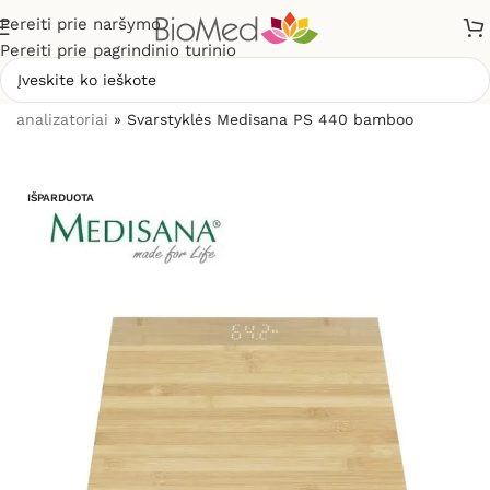
Pereiti prie naršymo
Pereiti prie pagrindinio turinio
Pradžia
»
Sveikatos priežiūrai
»
Svarstyklės, kūno masės
analizatoriai
»
Svarstyklės Medisana PS 440 bamboo
IŠPARDUOTA