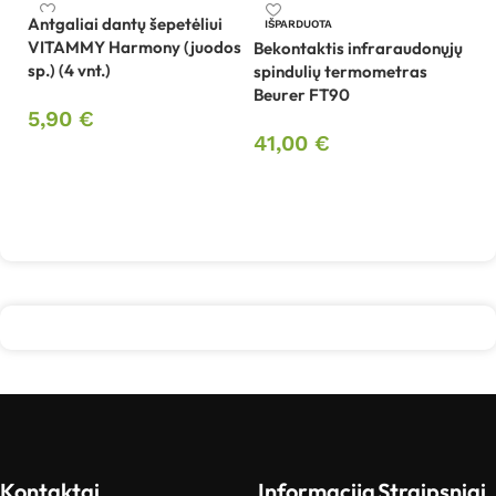
Antgaliai dantų šepetėliui
IŠPARDUOTA
VITAMMY Harmony (juodos
Bekontaktis infraraudonųjų
sp.) (4 vnt.)
spindulių termometras
Be
Beurer FT90
sp
5,90
€
V
41,00
€
Į krepšelį
Daugiau
2
Kontaktai
Informacija
Straipsniai