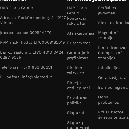
UAB Doris Group
UAB Doris
Peršalimo
Group
gydymas
Adresas: Perkūnkiemio g. 3, 12127
kontaktai ir
Vilnius
Elektrostimulia
rekvizitai
Įmonės kodas: 302544270
Magnetinė
Atsiskaitymas
terapija
PVM mok. kodas:LT100009162019
Pristatymas
Limfodrenažas
Banko sąsk. nr.: LT70 4010 0424
Garantija ir
(kompresinė
0297 9055
grąžinimas
terapija)
Telefonas: +370 683 68331
Pirkimo
Inhaliacijos
taisyklės
El. paštas: info@biomed.lt
Gera savijauta
Pirkėjų
Burnos higiena
atsiliepimai
Odos
Privatumo
problemos
politika
Poliarizuotos
Slapukai
šviesos terapija
Slapukų
nustatymai