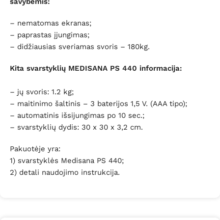
savybėmis:
– nematomas ekranas;
– paprastas įjungimas;
– didžiausias sveriamas svoris – 180kg.
Kita svarstyklių MEDISANA PS 440 informacija:
– jų svoris: 1.2 kg;
– m
aitinimo šaltinis – 3 baterijos 1,5 V. (AAA tipo);
– a
utomatinis išsijungimas po 10 sec.;
– svarstyklių dydis: 30 x 30 x 3,2 cm.
Pakuotėje yra:
1) svarstyklės Medisana PS 440;
2)
detali naudojimo instrukcija.