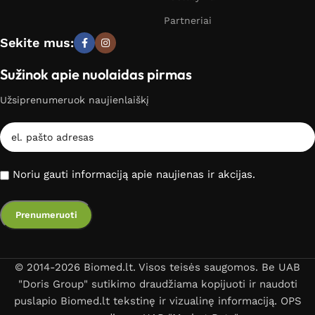
Partneriai
Sekite mus:
Sužinok apie nuolaidas pirmas
Užsiprenumeruok naujienlaiškį
Noriu gauti informaciją apie naujienas ir akcijas.
© 2014-2026 Biomed.lt. Visos teisės saugomos. Be UAB
"Doris Group" sutikimo draudžiama kopijuoti ir naudoti
puslapio Biomed.lt tekstinę ir vizualinę informaciją. OPS