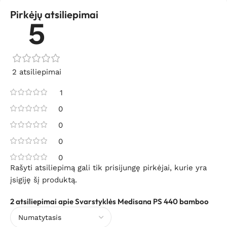
Pirkėjų atsiliepimai
5
2 atsiliepimai
1
0
0
0
0
Rašyti atsiliepimą gali tik prisijungę pirkėjai, kurie yra
įsigiję šį produktą.
2 atsiliepimai apie
Svarstyklės Medisana PS 440 bamboo