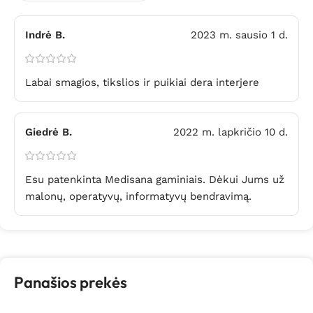
Indrė B.
2023 m. sausio 1 d.
Labai smagios, tikslios ir puikiai dera interjere
Giedrė B.
2022 m. lapkričio 10 d.
Esu patenkinta Medisana gaminiais. Dėkui Jums už
malonų, operatyvų, informatyvų bendravimą.
Panašios prekės