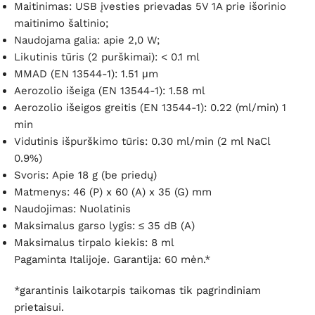
Maitinimas:
USB įvesties prievadas 5V 1A prie išorinio
maitinimo šaltinio;
Naudojama galia:
apie 2,0 W;
Likutinis tūris (2 purškimai):
< 0.1 ml
MMAD (EN 13544-1):
1.51 μm
Aerozolio išeiga (
EN 13544-1)
:
1.58 ml
Aerozolio išeigos greitis (
EN 13544-1):
0.22 (ml/min) 1
min
Vidutinis išpurškimo tūris:
0.30 ml/min (2 ml NaCl
0.9%)
Svoris:
Apie 18 g (be priedų)
Matmenys:
46 (P) x 60 (A) x 35 (G) mm
Naudojimas:
Nuolatinis
Maksimalus garso lygis:
≤ 35 dB (A)
Maksimalus tirpalo kiekis:
8 ml
Pagaminta Italijoje. Garantija: 60 mėn.*
*garantinis laikotarpis taikomas tik pagrindiniam
prietaisui.