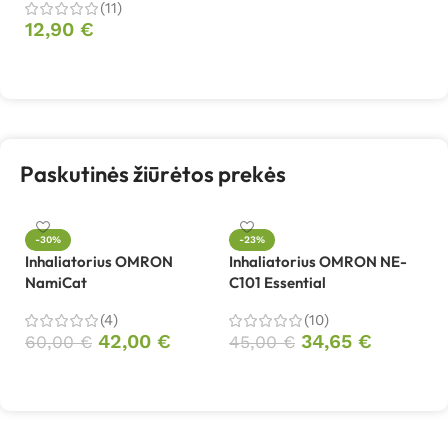
Į krepšelį
(11)
12,90
€
Daugiau
Paskutinės žiūrėtos prekės
-30%
-23%
Inhaliatorius OMRON
Inhaliatorius OMRON NE-
NamiCat
C101 Essential
(4)
(10)
42,00
€
34,65
€
60,00
€
45,00
€
Į krepšelį
Į krepšelį