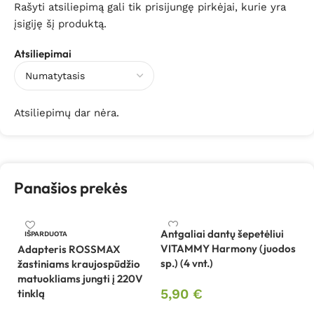
Rašyti atsiliepimą gali tik prisijungę pirkėjai, kurie yra
įsigiję šį produktą.
Atsiliepimai
Atsiliepimų dar nėra.
Panašios prekės
Antgaliai dantų šepetėliui
An
IŠPARDUOTA
VITAMMY Harmony (juodos
V
Adapteris ROSSMAX
sp.) (4 vnt.)
(r
žastiniams kraujospūdžio
matuokliams jungti į 220V
5,90
€
5
tinklą