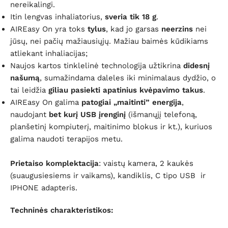
nereikalingi.
Itin lengvas inhaliatorius,
sveria tik 18 g
.
AIREasy On yra toks
tylus
, kad jo garsas
neerzins
nei
jūsų, nei pačių mažiausiųjų. Mažiau baimės kūdikiams
atliekant inhaliacijas;
Naujos kartos tinklelinė technologija užtikrina
didesnį
našumą
, sumažindama daleles iki minimalaus dydžio, o
tai leidžia
giliau pasiekti apatinius kvėpavimo takus
.
AIREasy On galima
patogiai „maitinti” energija
,
naudojant
bet kurį USB įrenginį
(išmanųjį telefoną,
planšetinį kompiuterį, maitinimo blokus ir kt.), kuriuos
galima naudoti terapijos metu.
Prietaiso komplektacija
: vaistų kamera, 2 kaukės
(suaugusiesiems ir vaikams), kandiklis, C tipo USB
ir
IPHONE adapteris.
Techninės charakteristikos: