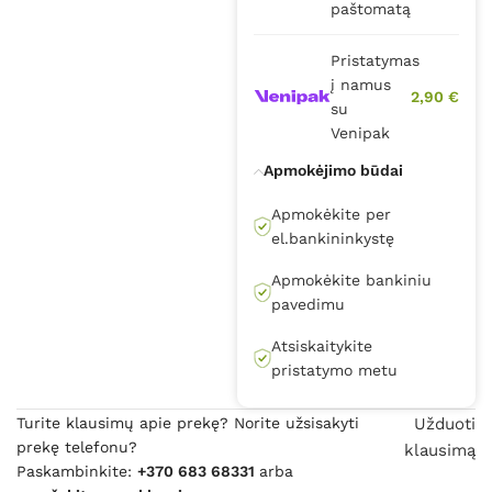
paštomatą
Pristatymas
į namus
2,90 €
su
Venipak
Apmokėjimo būdai
Apmokėkite per
el.bankininkystę
Apmokėkite bankiniu
pavedimu
Atsiskaitykite
pristatymo metu
Turite klausimų apie prekę? Norite užsisakyti
Užduoti
prekę telefonu?
klausimą
Paskambinkite:
+370 683 68331
arba