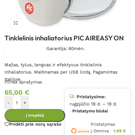
Spustelėkite, kad padidintumėte
Tinklelinis inhaliatorius PIC AIREASY ON
Garantija: 60mėn.
Mažas, tylus, lengvas ir efektyvus tinklelinis
inhaliatorius. Maitinamas per USB lizdą. Pagamintas
Italijoje.
Pilnas aprašymas
65,00
€
Pristatysime:
-
+
rugpjūčio 18 d. – 19 d.
Pristatymo būdai
Į krepšelį
Pridėti prie norų sąrašo
Pristatymas
į Omniva
1,99 €