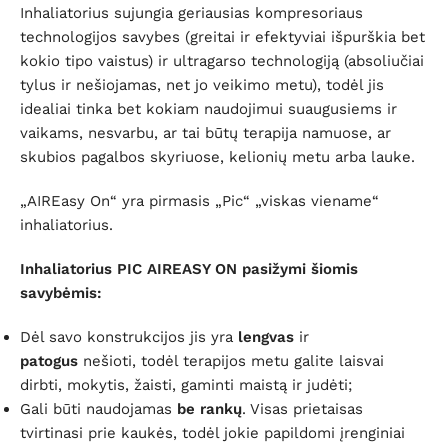
Inhaliatorius sujungia geriausias kompresoriaus
technologijos savybes (greitai ir efektyviai išpurškia bet
kokio tipo vaistus) ir ultragarso technologiją (absoliučiai
tylus ir nešiojamas, net jo veikimo metu), todėl jis
idealiai tinka bet kokiam naudojimui suaugusiems ir
vaikams, nesvarbu, ar tai būtų terapija namuose, ar
skubios pagalbos skyriuose, kelionių metu arba lauke.
„AIREasy On“ yra pirmasis „Pic“ „viskas viename“
inhaliatorius.
Inhaliatorius
PIC AIREASY ON
pasižymi šiomis
savybėmis:
Dėl savo konstrukcijos jis yra
lengvas
ir
patogus
nešioti, todėl terapijos metu galite laisvai
dirbti, mokytis, žaisti, gaminti maistą ir judėti;
Gali būti naudojamas
be rankų
. Visas prietaisas
tvirtinasi prie kaukės, todėl jokie papildomi įrenginiai