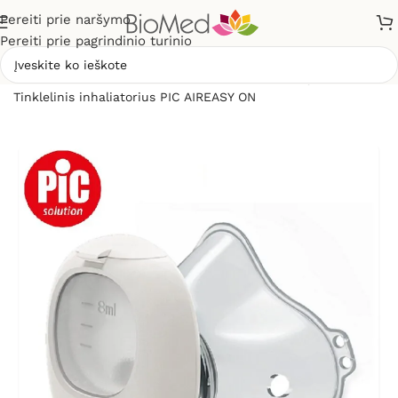
Pereiti prie naršymo
Pereiti prie pagrindinio turinio
Pradžia
»
Sveikatos priežiūrai
»
Inhaliatoriai ir jų dalys
»
Tinklelinis inhaliatorius PIC AIREASY ON