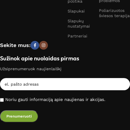
problemos
politika
Poliarizuotos
Slapukai
šviesos terapija
Slapukų
nustatymai
Partneriai
Sekite mus:
Sužinok apie nuolaidas pirmas
Užsiprenumeruok naujienlaiškį
Noriu gauti informaciją apie naujienas ir akcijas.