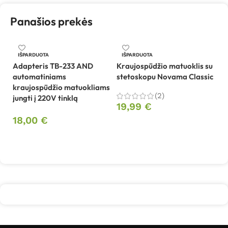
Panašios prekės
IŠPARDUOTA
IŠPARDUOTA
Adapteris TB-233 AND
Kraujospūdžio matuoklis su
M
automatiniams
stetoskopu Novama Classic
k
kraujospūdžio matuokliams
2
(2)
jungti į 220V tinklą
19,99
€
9
18,00
€
Daugiau
Daugiau