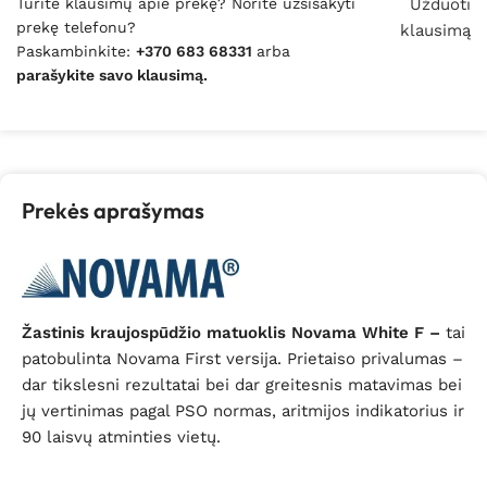
Turite klausimų apie prekę? Norite užsisakyti
Užduoti
prekę telefonu?
klausimą
Paskambinkite:
+370 683 68331
arba
parašykite savo klausimą.
Prekės aprašymas
Žastinis kraujospūdžio matuoklis Novama White F –
tai
patobulinta Novama First versija. Prietaiso privalumas –
dar tikslesni rezultatai bei dar greitesnis matavimas bei
jų vertinimas pagal PSO normas, aritmijos indikatorius ir
90 laisvų atminties vietų.