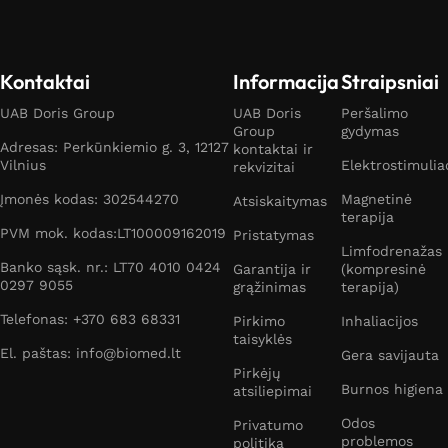
Kontaktai
Informacija
Straipsniai
UAB Doris Group
UAB Doris
Peršalimo
Group
gydymas
Adresas: Perkūnkiemio g. 3, 12127
kontaktai ir
Vilnius
Elektrostimulia
rekvizitai
Įmonės kodas: 302544270
Magnetinė
Atsiskaitymas
terapija
PVM mok. kodas:LT100009162019
Pristatymas
Limfodrenažas
Banko sąsk. nr.: LT70 4010 0424
Garantija ir
(kompresinė
0297 9055
grąžinimas
terapija)
Telefonas: +370 683 68331
Pirkimo
Inhaliacijos
taisyklės
El. paštas: info@biomed.lt
Gera savijauta
Pirkėjų
Burnos higiena
atsiliepimai
Odos
Privatumo
problemos
politika