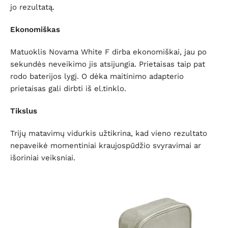
jo rezultatą.
Ekonomiškas
Matuoklis Novama White F dirba ekonomiškai, jau po
sekundės neveikimo jis atsijungia. Prietaisas taip pat
rodo baterijos lygį. O dėka maitinimo adapterio
prietaisas gali dirbti iš el.tinklo.
Tikslus
Trijų matavimų vidurkis užtikrina, kad vieno rezultato
nepaveikė momentiniai kraujospūdžio svyravimai ar
išoriniai veiksniai.