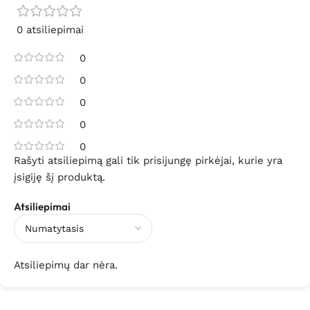
0 atsiliepimai
0
0
0
0
0
Rašyti atsiliepimą gali tik prisijungę pirkėjai, kurie yra
įsigiję šį produktą.
Atsiliepimai
Atsiliepimų dar nėra.