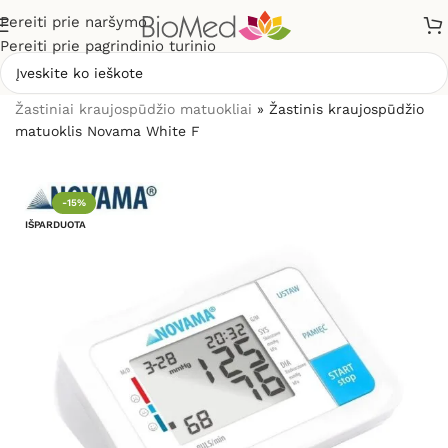
Pereiti prie naršymo
Pereiti prie pagrindinio turinio
Pradžia
»
Sveikatos priežiūrai
»
Kraujospūdžio matuokliai
»
Žastiniai kraujospūdžio matuokliai
»
Žastinis kraujospūdžio
matuoklis Novama White F
-15%
IŠPARDUOTA