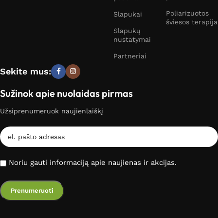
Poliarizuotos
Slapukai
šviesos terapija
Slapukų
nustatymai
Partneriai
Sekite mus:
Sužinok apie nuolaidas pirmas
Užsiprenumeruok naujienlaiškį
Noriu gauti informaciją apie naujienas ir akcijas.