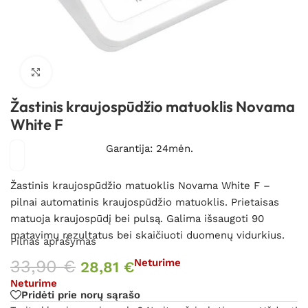
Spustelėkite, kad padidintumėte
Žastinis kraujospūdžio matuoklis Novama
White F
Garantija: 24mėn.
Žastinis kraujospūdžio matuoklis Novama White F –
pilnai automatinis kraujospūdžio matuoklis. Prietaisas
matuoja kraujospūdį bei pulsą. Galima išsaugoti 90
matavimų rezultatus bei skaičiuoti duomenų vidurkius.
Pilnas aprašymas
33,90
€
Neturime
28,81
€
Neturime
Pridėti prie norų sąrašo