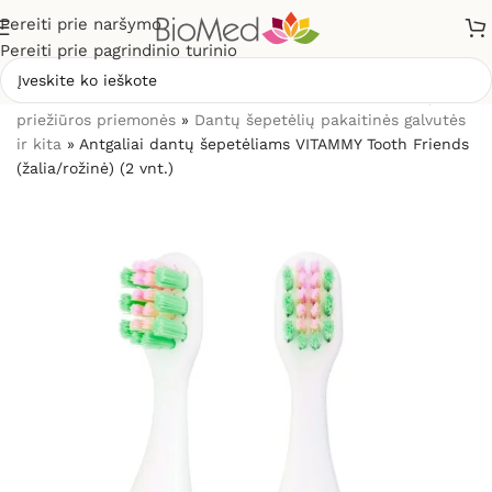
Pereiti prie naršymo
Pereiti prie pagrindinio turinio
Pradžia
»
Sveikatos priežiūrai
»
Burnos higienos, dantų
priežiūros priemonės
»
Dantų šepetėlių pakaitinės galvutės
ir kita
»
Antgaliai dantų šepetėliams VITAMMY Tooth Friends
(žalia/rožinė) (2 vnt.)