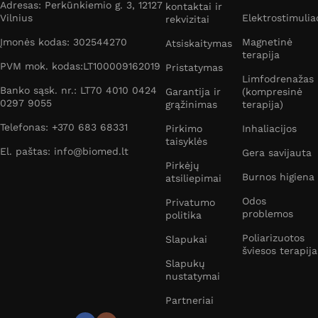
Adresas: Perkūnkiemio g. 3, 12127
kontaktai ir
Vilnius
Elektrostimulia
rekvizitai
Įmonės kodas: 302544270
Magnetinė
Atsiskaitymas
terapija
PVM mok. kodas:LT100009162019
Pristatymas
Limfodrenažas
Banko sąsk. nr.: LT70 4010 0424
Garantija ir
(kompresinė
0297 9055
grąžinimas
terapija)
Telefonas: +370 683 68331
Pirkimo
Inhaliacijos
taisyklės
El. paštas: info@biomed.lt
Gera savijauta
Pirkėjų
Burnos higiena
atsiliepimai
Odos
Privatumo
problemos
politika
Poliarizuotos
Slapukai
šviesos terapija
Slapukų
nustatymai
Partneriai