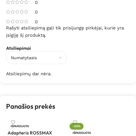
0
0
0
Rašyti atsiliepimą gali tik prisijungę pirkėjai, kurie yra
įsigiję šį produktą.
Atsiliepimai
Atsiliepimų dar nėra.
Panašios prekės
An
IŠPARDUOTA
-20%
V
Adapteris ROSSMAX
IŠPARDUOTA