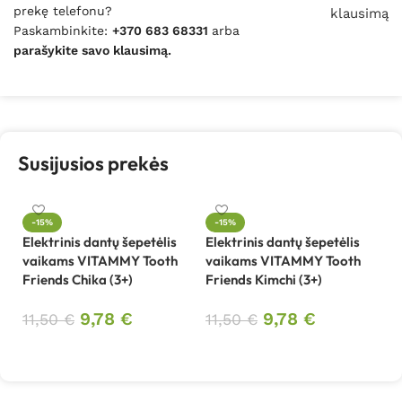
prekę telefonu?
klausimą
Paskambinkite:
+370 683 68331
arba
parašykite savo klausimą.
Susijusios prekės
-15%
-15%
Elektrinis dantų šepetėlis
Elektrinis dantų šepetėlis
El
vaikams VITAMMY Tooth
vaikams VITAMMY Tooth
v
Friends Chika (3+)
Friends Kimchi (3+)
Fr
9,78
€
9,78
€
11,50
€
11,50
€
1
Į krepšelį
Į krepšelį