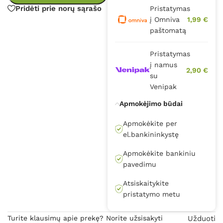
Pridėti prie norų sąrašo
Pristatymas
į Omniva
1,99 €
paštomatą
Pristatymas
į namus
2,90 €
su
Venipak
Apmokėjimo būdai
Apmokėkite per
el.bankininkystę
Apmokėkite bankiniu
pavedimu
Atsiskaitykite
pristatymo metu
Turite klausimų apie prekę? Norite užsisakyti
Užduoti