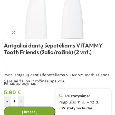
Spustelėkite, kad padidintumėte
Antgaliai dantų šepetėliams VITAMMY
Tooth Friends (žalia/rožinė) (2 vnt.)
2vnt. antgalių dantų šepetėliams VITAMMY Tooth Friends.
Šereliai žalios ir rožinės spalvos.
Pilnas aprašymas
5,90
€
Pristatysime:
-
+
rugpjūčio 11 d. – 12 d.
Pristatymo būdai
Į krepšelį