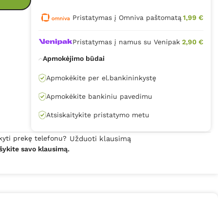
Pristatymas į Omniva paštomatą
1,99 €
Pristatymas į namus su Venipak
2,90 €
Apmokėjimo būdai
Apmokėkite per el.bankininkystę
Apmokėkite bankiniu pavedimu
Atsiskaitykite pristatymo metu
kyti prekę telefonu?
Užduoti klausimą
šykite savo klausimą.