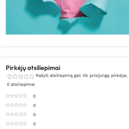
Pirkėjų atsiliepimai
Rašyti atsiliepimą gali tik prisijungę pirkėjai,
0 atsiliepimai
0
0
0
0