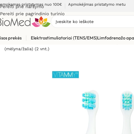
emokamas pristatymas nuo 100€
Apmokėjimas pristatymo metu
Pereiti prie naršymo
Pereiti prie pagrindinio turinio
isos prekės
Elektrostimuliatoriai (TENS/EMS)
Limfodrenažo apa
Pradžia
»
Sveikatos priežiūrai
»
Burnos higienos, dantų prieži
(mėlyna/žalia) (2 vnt.)