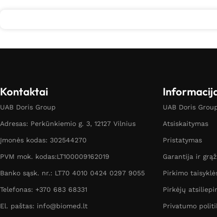
Kontaktai
Informacij
UAB Doris Group
UAB Doris Group 
Adresas: Perkūnkiemio g. 3, 12127 Vilnius
Atsiskaitymas
Įmonės kodas: 302544270
Pristatymas
PVM mok. kodas:LT100009162019
Garantija ir grą
Banko sąsk. nr.: LT70 4010 0424 0297 9055
Pirkimo taisyklė
Telefonas: +370 683 68331
Pirkėjų atsiliepi
El. paštas: info@biomed.lt
Privatumo politi