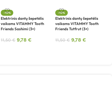
-15%
-15%
Elektrinis dantų šepetėlis
Elektrinis dantų šepetėlis
vaikams VITAMMY Tooth
vaikams VITAMMY Tooth
Friends Sashimi (3+)
Friends Tutfrut (3+)
9,78
€
9,78
€
11,50
€
11,50
€