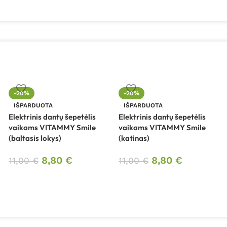
-20%
-20%
IŠPARDUOTA
IŠPARDUOTA
Elektrinis dantų šepetėlis
Elektrinis dantų šepetėlis
vaikams VITAMMY Smile
vaikams VITAMMY Smile
(baltasis lokys)
(katinas)
8,80
€
8,80
€
11,00
€
11,00
€