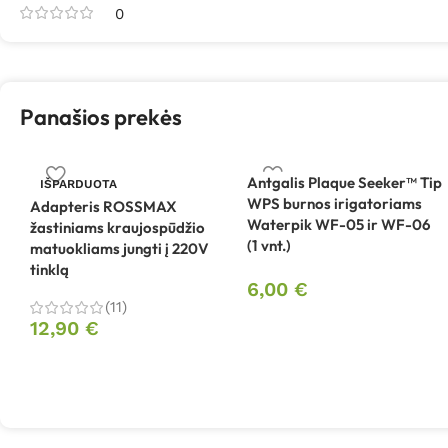
0
Panašios prekės
Antgalis Plaque Seeker™ Tip
IŠPARDUOTA
WPS burnos irigatoriams
Adapteris ROSSMAX
Waterpik WF-05 ir WF-06
žastiniams kraujospūdžio
(1 vnt.)
matuokliams jungti į 220V
tinklą
6,00
€
(11)
12,90
€