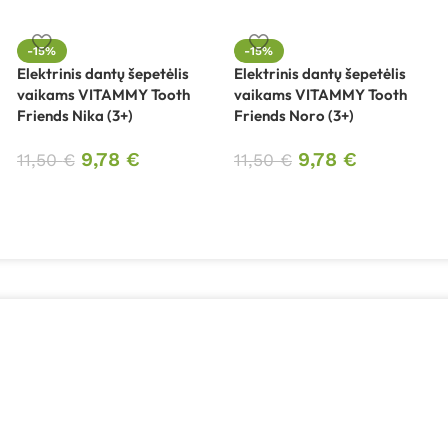
-15%
-15%
Elektrinis dantų šepetėlis
Elektrinis dantų šepetėlis
vaikams VITAMMY Tooth
vaikams VITAMMY Tooth
Friends Nika (3+)
Friends Noro (3+)
9,78
€
9,78
€
11,50
€
11,50
€