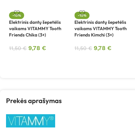
-15%
-15%
Elektrinis dantų šepetėlis
Elektrinis dantų šepetėlis
vaikams VITAMMY Tooth
vaikams VITAMMY Tooth
Friends Chika (3+)
Friends Kimchi (3+)
9,78
€
9,78
€
11,50
€
11,50
€
Prekės aprašymas