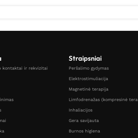
a
Straipsniai
kontaktai ir rekvizitai
Peršalimo gydymas
Elektrostimuliacija
Magnetinė terapija
žinimas
Limfodrenažas (kompresinė tera
s
Inhaliacijos
mai
Gera savijauta
ka
Burnos higiena