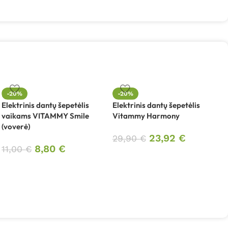
I
-20%
-20%
m
Elektrinis dantų šepetėlis
Elektrinis dantų šepetėlis
t
vaikams VITAMMY Smile
Vitammy Harmony
(voverė)
23,92
€
29,90
€
8,80
€
11,00
€