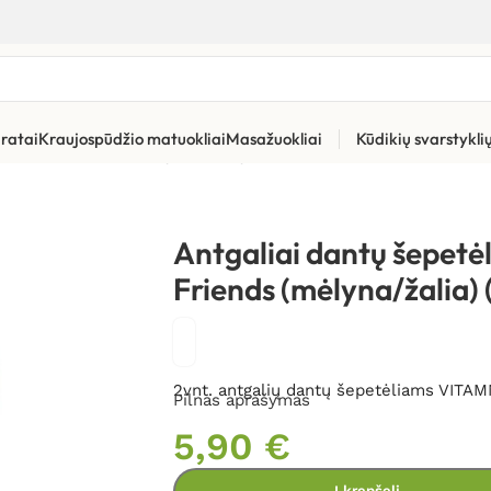
ratai
Kraujospūdžio matuokliai
Masažuokliai
Kūdikių svarstykl
ūros priemonės
»
Dantų šepetėlių pakaitinės galvutės ir kita
»
Ant
Antgaliai dantų šepet
Friends (mėlyna/žalia) (
2vnt. antgalių dantų šepetėliams VITAMM
Pilnas aprašymas
5,90
€
Į krepšelį