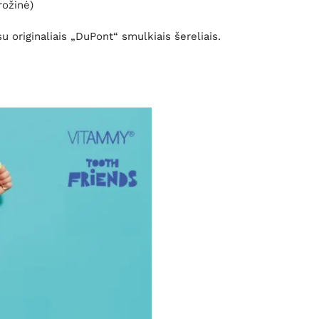
rožinė)
 originaliais „DuPont“ smulkiais šereliais.