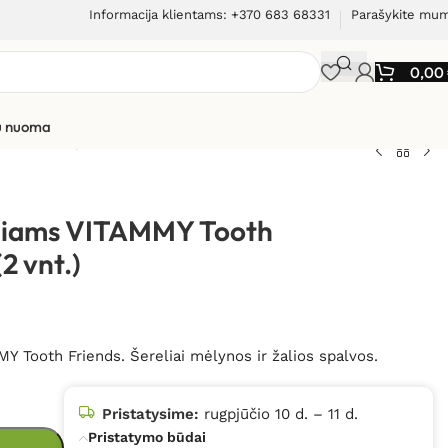
Informacija klientams: +370 683 68331
Parašykite mu
0,00
ių nuoma
galiai dantų šepetėliams VITAMMY Tooth Friends
ėliams VITAMMY Tooth
2 vnt.)
Y Tooth Friends. Šereliai mėlynos ir žalios spalvos.
Pristatysime:
rugpjūčio 10 d. – 11 d.
Pristatymo būdai