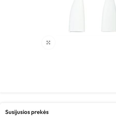
Spustelėkite, kad padidintumėte
Susijusios prekės