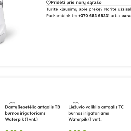
Pridėti prie norų sąrašo
Turite klausimų apie prekę? Norite užsisa
Paskambinkite:
+370 683 68331
arba
para
Dantų šepetėlio antgalis TB
Liežuvio valiklio antgalis TC
burnos irigatoriams
burnos irigatoriams
Waterpik (1 vnt.)
Waterpik (1 vnt).