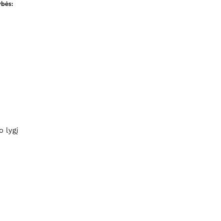
ybės
:
o lygį