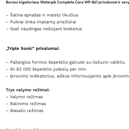
Burnos irigatoriaus Waterpik Complete Care WP-861 privalumai ir sav
– Šalina apnašas ir maisto likučius
– Puikiai tinka implantų priežiūrai
– Ypač naudingas nešiojant breketus
„
Triple Sonic“ privalumai:
– Pažangios formos šepetėlio galvutė su liežuvio valikliu
– Iki 62 000 šepetėlio judesių per min.
– Į
krovimo indikatorius, aiškiai informuojantis apie įkrovim
Trys valymo režimai:
– Valymo režimas
– Balinimo režimas
– Masažo režimas