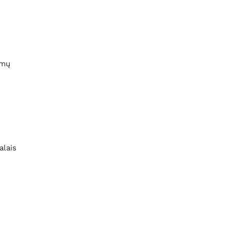
ymų
alais