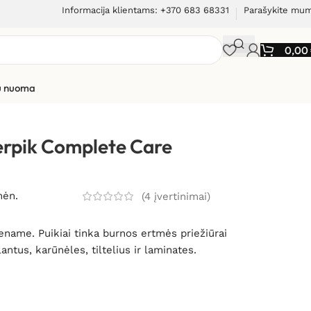
Informacija klientams: +370 683 68331
Parašykite mu
0,00
ių nuoma
 Complete Care WP-861
erpik Complete Care
mėn.
(
4
įvertinimai)
iename. Puikiai tinka burnos ertmės priežiūrai
ntus, karūnėles, tiltelius ir laminates.