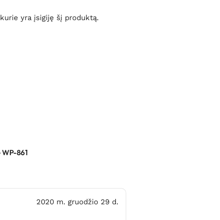
 kurie yra įsigiję šį produktą.
e WP-861
2020 m. gruodžio 29 d.