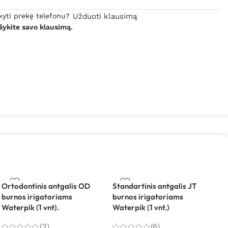
kyti prekę telefonu?
Užduoti klausimą
šykite savo klausimą.
Ortodontinis antgalis OD
Standartinis antgalis JT
burnos irigatoriams
burnos irigatoriams
Waterpik (1 vnt).
Waterpik (1 vnt.)
(2)
(6)