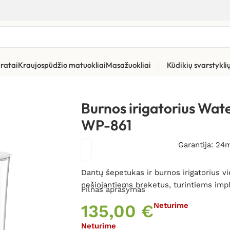
ratai
Kraujospūdžio matuokliai
Masažuokliai
Kūdikių svarstykl
ūros priemonės
»
Burnos irigatoriai
»
Burnos irigatorius Waterpik
Burnos irigatorius Wat
WP-861
Garantija: 24
Dantų šepetukas ir burnos irigatorius v
nešiojantiems breketus, turintiems impla
Pilnas aprašymas
135,00
€
Neturime
Neturime