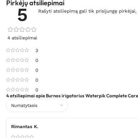
Pirkėjų atsiliepimai
5
Rašyti atsiliepimą gali tik prisijungę pirkėjai,
4 atsiliepimai
3
0
0
0
0
4 atsiliepimai apie
Burnos irigatorius Waterpik Complete Car
Rimantas K.