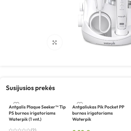
Spustelėkite, kad padidintumėte
Susijusios prekės
Antgalis Plaque Seeker™ Tip
Antgaliukas Pik Pocket PP
PS burnos irigatoriams
burnos irigatoriams
Waterpik (1 vnt.)
Waterpik
(2)