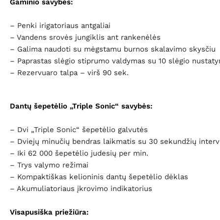
Gaminio savybės:
– Penki irigatoriaus antgaliai
– Vandens srovės jungiklis ant rankenėlės
– Galima naudoti su mėgstamu burnos skalavimo skysčiu
– Pa
prastas
slėgio
stiprumo
valdym
as
su 10
slėgio
nustat
– Rezervuaro talpa – virš 90 sek.
Dantų šepetėlio „Triple Sonic“ savybės:
– Dvi „Triple Sonic“ šepetėlio galvutės
– Dviejų minučių bendras laikmatis su 30 sekundžių interv
– Iki 62 000 šepetėlio judesių per min.
– Trys valymo režimai
– Kompaktiškas
kelioninis dantų šepetėlio dėklas
– Akumuliatoriaus įkrovimo indikatorius
Visapusiška priežiūra: