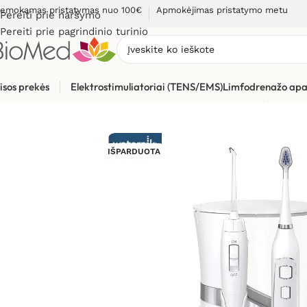
emokamas pristatymas nuo 100€
Apmokėjimas pristatymo metu
Pereiti prie naršymo
Pereiti prie pagrindinio turinio
isos prekės
Elektrostimuliatoriai (TENS/EMS)
Limfodrenažo apa
Pradžia
»
Sveikatos priežiūrai
»
Burnos higienos, dantų prieži
IŠPARDUOTA