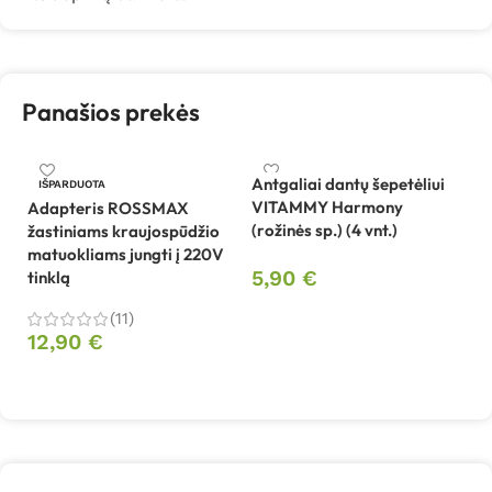
Panašios prekės
Antgaliai dantų šepetėliui
IŠPARDUOTA
VITAMMY Harmony
Adapteris ROSSMAX
(rožinės sp.) (4 vnt.)
žastiniams kraujospūdžio
Be
matuokliams jungti į 220V
sp
5,90
€
tinklą
V
Į krepšelį
(11)
12,90
€
2
Daugiau