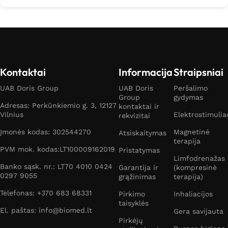
Kontaktai
Informacija
Straipsniai
UAB Doris Group
UAB Doris
Peršalimo
Group
gydymas
Adresas: Perkūnkiemio g. 3, 12127
kontaktai ir
Vilnius
Elektrostimulia
rekvizitai
Įmonės kodas: 302544270
Magnetinė
Atsiskaitymas
terapija
PVM mok. kodas:LT100009162019
Pristatymas
Limfodrenažas
Banko sąsk. nr.: LT70 4010 0424
Garantija ir
(kompresinė
0297 9055
grąžinimas
terapija)
Telefonas: +370 683 68331
Pirkimo
Inhaliacijos
taisyklės
El. paštas: info@biomed.lt
Gera savijauta
Pirkėjų