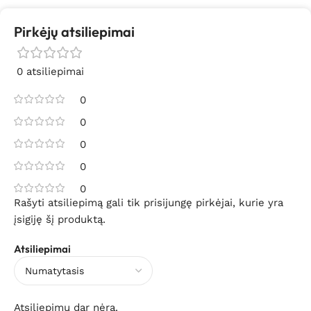
Pirkėjų atsiliepimai
0 atsiliepimai
0
0
0
0
0
Rašyti atsiliepimą gali tik prisijungę pirkėjai, kurie yra
įsigiję šį produktą.
Atsiliepimai
Atsiliepimų dar nėra.