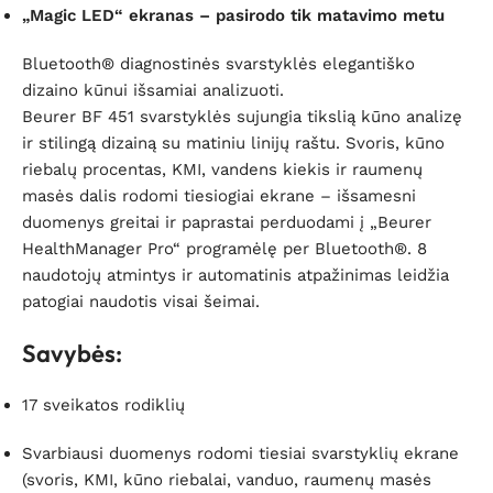
„Magic LED“ ekranas – pasirodo tik matavimo metu
Bluetooth® diagnostinės svarstyklės elegantiško
dizaino kūnui išsamiai analizuoti.
Beurer BF 451 svarstyklės sujungia tikslią kūno analizę
ir stilingą dizainą su matiniu linijų raštu. Svoris, kūno
riebalų procentas, KMI, vandens kiekis ir raumenų
masės dalis rodomi tiesiogiai ekrane – išsamesni
duomenys greitai ir paprastai perduodami į „Beurer
HealthManager Pro“ programėlę per Bluetooth®. 8
naudotojų atmintys ir automatinis atpažinimas leidžia
patogiai naudotis visai šeimai.
Savybės:
17 sveikatos rodiklių
Svarbiausi duomenys rodomi tiesiai svarstyklių ekrane
(svoris, KMI, kūno riebalai, vanduo, raumenų masės