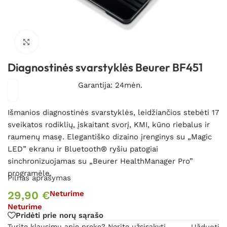
Spustelėkite, kad padidintumėte
Diagnostinės svarstyklės Beurer BF451
Garantija: 24mėn.
Išmanios diagnostinės svarstyklės, leidžiančios stebėti 17
sveikatos rodiklių, įskaitant svorį, KMI, kūno riebalus ir
raumenų masę. Elegantiško dizaino įrenginys su „Magic
LED” ekranu ir Bluetooth® ryšiu patogiai
sinchronizuojamas su „Beurer HealthManager Pro”
programėle.
Pilnas aprašymas
29,90
€
Neturime
Neturime
Pridėti prie norų sąrašo
Turite klausimų apie prekę? Norite užsisakyti