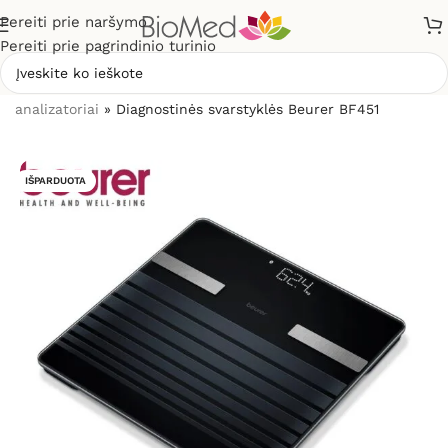
Pereiti prie naršymo
Pereiti prie pagrindinio turinio
Pradžia
»
Sveikatos priežiūrai
»
Svarstyklės, kūno masės
analizatoriai
»
Diagnostinės svarstyklės Beurer BF451
IŠPARDUOTA