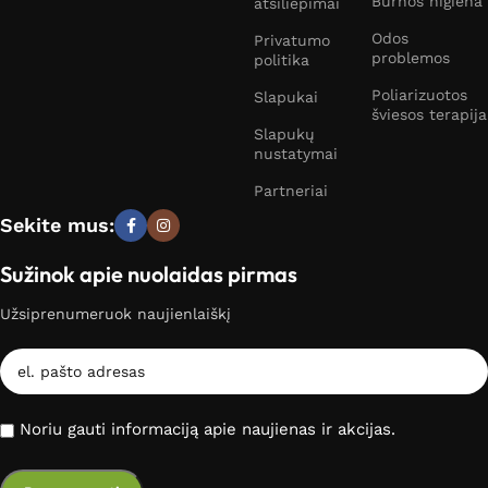
Burnos higiena
atsiliepimai
Odos
Privatumo
problemos
politika
Poliarizuotos
Slapukai
šviesos terapija
Slapukų
nustatymai
Partneriai
Sekite mus:
Sužinok apie nuolaidas pirmas
Užsiprenumeruok naujienlaiškį
Noriu gauti informaciją apie naujienas ir akcijas.