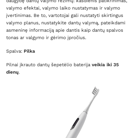
daugybę dantų valymo režimų: kasdienis patikrinimas,
valymo efektai, valymo laiko nustatymas ir valymo
įvertinimas. Be to, vartotojai gali nustatyti skirtingus
valymo planus, nustatykite dantų valymą, pateikdami
asmeninę informaciją apie dantis kaip dantų spalvos
tonas ar valgymo ir gėrimo įpročius.
Spalva:
Pilka
Pilnai įkrauto dantų šepetėlio baterija
veikia iki 35
dienų
.