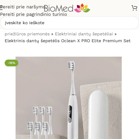
Pereiti prie naršymo
Pereiti prie pagrindinio turinio
Pradžia
»
Sveikatos priežiūrai
»
Burnos higienos, dantų
priežiūros priemonės
»
Elektriniai dantų šepetėliai
»
Elektrinis dantų šepetėlis Oclean X PRO Elite Premium Set
-15%