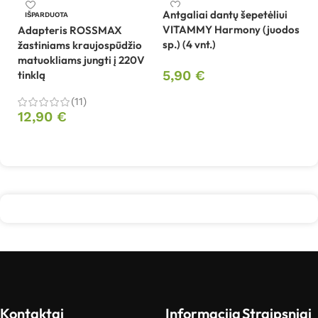
Antgaliai dantų šepetėliui
An
IŠPARDUOTA
VITAMMY Harmony (juodos
V
Adapteris ROSSMAX
sp.) (4 vnt.)
(r
žastiniams kraujospūdžio
matuokliams jungti į 220V
5,90
€
5
tinklą
Į krepšelį
(11)
12,90
€
Daugiau
Kontaktai
Informacija
Straipsniai