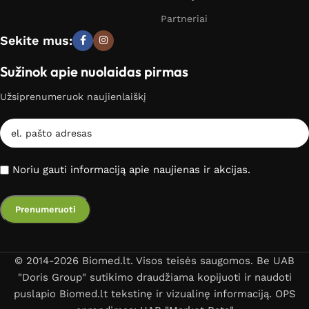
Partneriai
Sekite mus:
Sužinok apie nuolaidas pirmas
Užsiprenumeruok naujienlaiškį
Noriu gauti informaciją apie naujienas ir akcijas.
© 2014-2026 Biomed.lt. Visos teisės saugomos. Be UAB
"Doris Group" sutikimo draudžiama kopijuoti ir naudoti
puslapio Biomed.lt tekstinę ir vizualinę informaciją. OPS