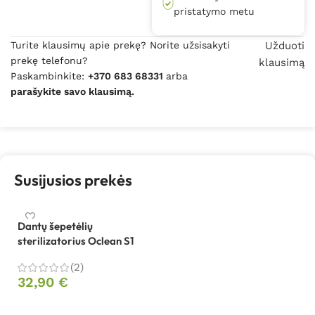
pristatymo metu
Turite klausimų apie prekę? Norite užsisakyti
Užduoti
prekę telefonu?
klausimą
Paskambinkite:
+370 683 68331
arba
parašykite savo klausimą.
Susijusios prekės
Dantų šepetėlių
sterilizatorius Oclean S1
(2)
32,90
€
Pasirinkti savybes