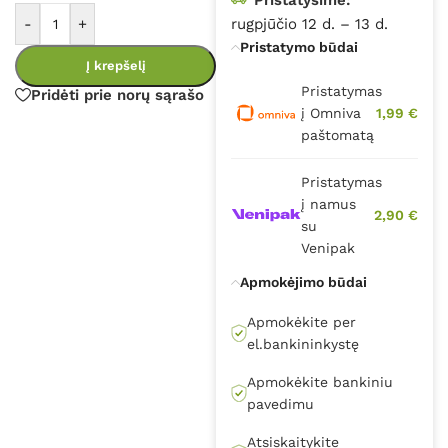
-
+
rugpjūčio 12 d. – 13 d.
Pristatymo būdai
Į krepšelį
Pristatymas
Pridėti prie norų sąrašo
į Omniva
1,99 €
paštomatą
Pristatymas
į namus
2,90 €
su
Venipak
Apmokėjimo būdai
Apmokėkite per
el.bankininkystę
Apmokėkite bankiniu
pavedimu
Atsiskaitykite