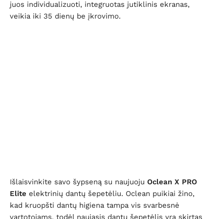
juos individualizuoti, integruotas jutiklinis ekranas,
veikia iki 35 dienų be įkrovimo.
Išlaisvinkite savo šypseną su naujuoju
Oclean X PRO
Elite
elektrinių dantų šepetėliu. Oclean puikiai žino,
kad kruopšti dantų higiena tampa vis svarbesnė
vartotojams, todėl naujasis dantų šepetėlis yra skirtas