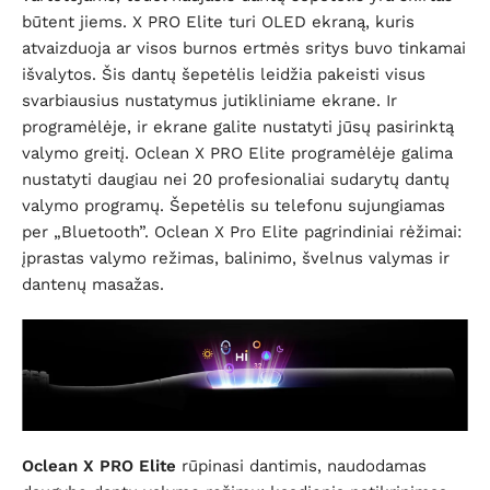
būtent jiems. X PRO Elite turi OLED ekraną, kuris
atvaizduoja ar visos burnos ertmės sritys buvo tinkamai
išvalytos. Šis dantų šepetėlis leidžia pakeisti visus
svarbiausius nustatymus jutikliniame ekrane. Ir
programėlėje, ir ekrane galite nustatyti jūsų pasirinktą
valymo greitį. Oclean X PRO Elite programėlėje galima
nustatyti daugiau nei 20 profesionaliai sudarytų dantų
valymo programų. Šepetėlis su telefonu sujungiamas
per „Bluetooth”. Oclean X Pro Elite pagrindiniai rėžimai:
įprastas valymo režimas, balinimo, švelnus valymas ir
dantenų masažas.
Oclean X PRO Elite
rūpinasi dantimis, naudodamas