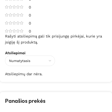
0
0
0
0
Rašyti atsiliepimą gali tik prisijungę pirkėjai, kurie yra
įsigiję šį produktą.
Atsiliepimai
Atsiliepimų dar nėra.
Panašios prekės