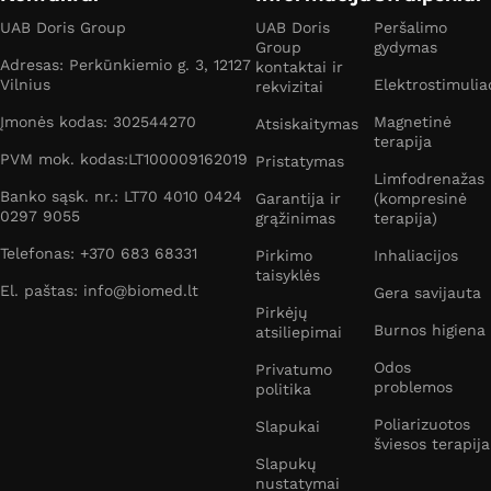
UAB Doris Group
UAB Doris
Peršalimo
Group
gydymas
Adresas: Perkūnkiemio g. 3, 12127
kontaktai ir
Vilnius
Elektrostimulia
rekvizitai
Įmonės kodas: 302544270
Magnetinė
Atsiskaitymas
terapija
PVM mok. kodas:LT100009162019
Pristatymas
Limfodrenažas
Banko sąsk. nr.: LT70 4010 0424
Garantija ir
(kompresinė
0297 9055
grąžinimas
terapija)
Telefonas: +370 683 68331
Pirkimo
Inhaliacijos
taisyklės
El. paštas: info@biomed.lt
Gera savijauta
Pirkėjų
Burnos higiena
atsiliepimai
Odos
Privatumo
problemos
politika
Poliarizuotos
Slapukai
šviesos terapija
Slapukų
nustatymai