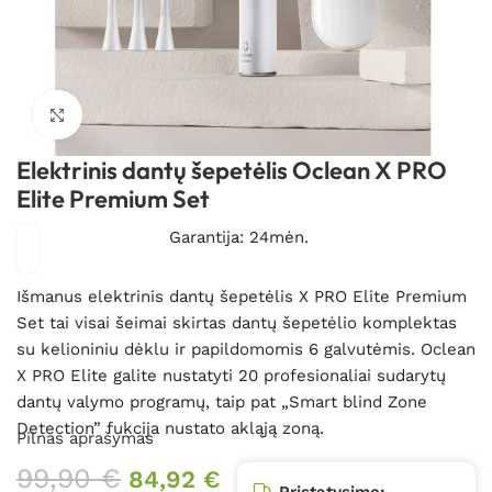
Spustelėkite, kad padidintumėte
Elektrinis dantų šepetėlis Oclean X PRO
Elite Premium Set
Garantija: 24mėn.
Išmanus elektrinis dantų šepetėlis X PRO Elite Premium
Set tai visai šeimai skirtas dantų šepetėlio komplektas
su kelioniniu dėklu ir papildomomis 6 galvutėmis. Oclean
X PRO Elite
galite nustatyti 20 profesionaliai sudarytų
dantų valymo programų, taip pat „Smart blind Zone
Detection” fukcija nustato akląją zoną.
Pilnas aprašymas
99,90
€
84,92
€
Pristatysime: