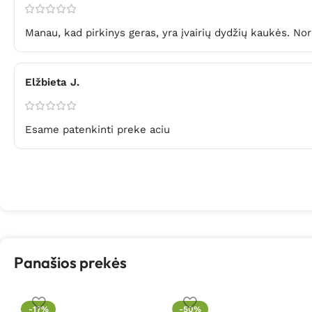
Manau, kad pirkinys geras, yra įvairių dydžių kaukės. Nors
Elžbieta J.
Esame patenkinti preke aciu
Panašios prekės
-17%
-50%