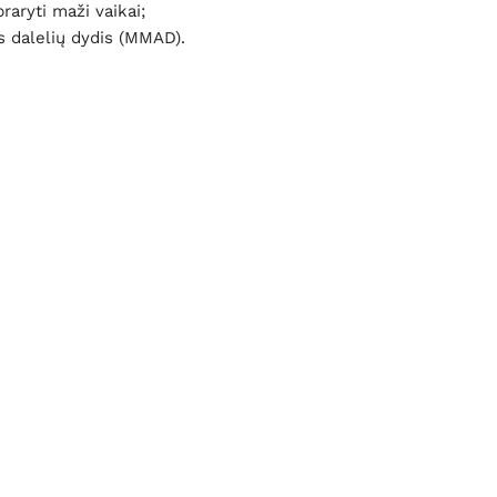
raryti maži vaikai;
as dalelių dydis (MMAD).