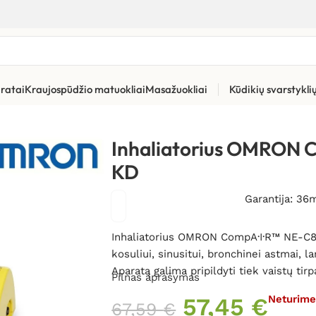
ratai
Kraujospūdžio matuokliai
Masažuokliai
Kūdikių svarstykl
atoriai vaikams ir kūdikiams
»
Inhaliatorius OMRON CompA·I·R™ 
Inhaliatorius OMRON 
KD
Garantija: 36
Inhaliatorius OMRON CompA·I·R™ NE-C801
kosuliui, sinusitui, bronchinei astmai, la
Aparatą galima pripildyti tiek vaistų tir
Pilnas aprašymas
57,45
€
Neturim
67,59
€