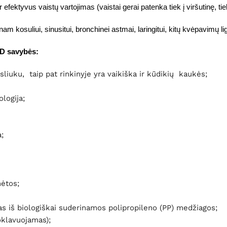
 efektyvus vaistų vartojimas (vaistai gerai patenka tiek į viršutinę, ti
uliui, sinusitui, bronchinei astmai, laringitui, kitų kvėpavimų ligų
D savybės:
sliuku, taip pat rinkinyje yra vaikiška ir kūdikių kaukės;
ologija;
;
ymėtos;
tas iš biologiškai suderinamos polipropileno (PP) medžiagos;
oklavuojamas);