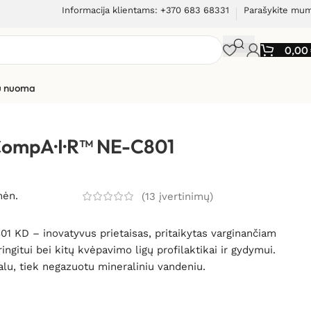
Informacija klientams: +370 683 68331
Parašykite mu
0,00
ių nuoma
NE-C801 KD
CompA·I·R™ NE-C801
mėn.
(
13
įvertinimų)
 KD – inovatyvus prietaisas, pritaikytas varginančiam
ringitui bei kitų kvėpavimo ligų profilaktikai ir gydymui.
palu, tiek negazuotu mineraliniu vandeniu.
e