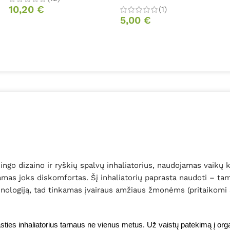
10,20
€
(1)
5,00
€
go dizaino ir ryškių spalvų inhaliatorius, naudojamas vaikų k
mas joks diskomfortas. Šį inhaliatorių paprasta naudoti – tam n
nologiją, tad tinkamas įvairaus amžiaus žmonėms (pritaikomi sk
ežasties inhaliatorius tarnaus ne vienus metus. Už vaistų patekimą į o