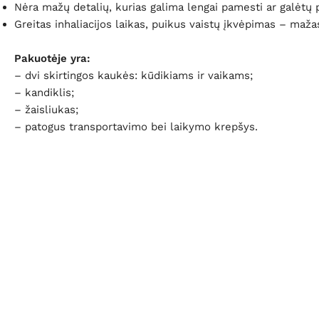
Nėra mažų detalių, kurias galima lengai pamesti ar galėtų p
Greitas inhaliacijos laikas, puikus vaistų įkvėpimas – maž
Pakuotėje yra:
– dvi skirtingos kaukės: kūdikiams ir vaikams;
– kandiklis;
–
žaisliukas;
– patogus transportavimo bei laikymo krepšys.