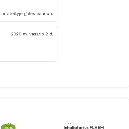
 ir ateityje galės naudoti.
2020 m. vasario 2 d.
Inhaliatorius FLAEM
-20%