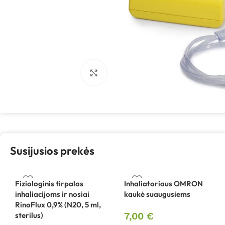
Spustelėkite, kad padidintumėte
Susijusios prekės
Fiziologinis tirpalas
Inhaliatoriaus OMRON
inhaliacijoms ir nosiai
kaukė suaugusiems
RinoFlux 0,9% (N20, 5 ml,
sterilus)
7,00
€