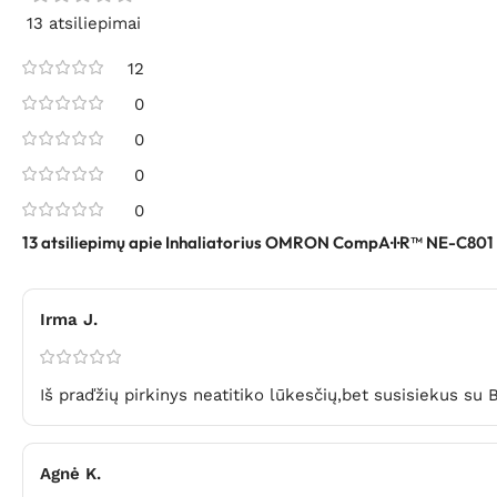
13 atsiliepimai
12
0
0
0
0
13 atsiliepimų apie
Inhaliatorius OMRON CompA·I·R™ NE-C801
Irma J.
Iš praďžių pirkinys neatitiko lūkesčių,bet susisiekus s
Agnė K.