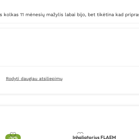
 kolkas 11 mėnesių mažylis labai bijo, bet tikėtina kad pripras
Rodyti daugiau atsiliepimų
Inhaliatorius FLAEM
-10%