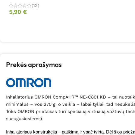
(12)
5,90
€
Prekės aprašymas
Inhaliatorius OMRON CompA·I·R™ NE-C801 KD – tai nuotaikin
minimalus – vos 270 g, o veikia – labai tyliai, tad nesukelia
Toks OMRON prietaisas turi specialią virtualią vožtuvų tech
suaugusiesiems).
Inhaliatoriaus konstrukcija – patikima ir ypač tvirta. Dėl šios pri