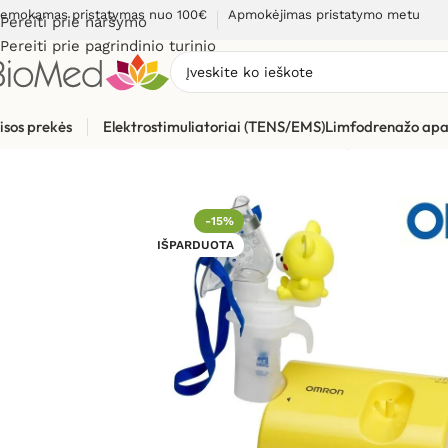
emokamas pristatymas nuo 100€
Apmokėjimas pristatymo metu
Pereiti prie naršymo
Pereiti prie pagrindinio turinio
isos prekės
Elektrostimuliatoriai (TENS/EMS)
Limfodrenažo apa
Pradžia
»
Sveikatos priežiūrai
»
Inhaliatoriai ir jų dalys
»
Inhali
-15%
IŠPARDUOTA