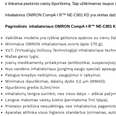
ir tinkamai paskirsto vaistų išpurškimą. Taip užtikrinamas taupus ir
Inhaliatorius OMRON CompA·I·R™ NE-C801 KD yra skirtas dažnam kos
Pagrindinės inhaliatoriaus OMRON CompA·I·R™ NE-C801 K
Vaikiškas modelis yra ryškiai geltonos spalvos su vienu žai
Minimalus OMRON inhaliatoriaus svoris (apie 270 g);
V.V.T. (Virtualiųjų Vožtuvų Technologija) inhaliatoriaus techn
Mažas garso lygis;
Įvairių medikamentų pritaikymas (antibiotikai, suspensijos);
Nuo vandens inhaliatoriaus įjungimą saugo speciali apsauga
Patogus krepšys nešiojimui, saugojimui ir laikymui;
Minimalus išpurškimas, dalelių dydis 3,0 µm (MMAD);
Išpurškimo greitis 0,3ml/min
Inhaliatorių lengva surinkti, nes visos dalys – aiškiai paž
Lengvai matomas vaistų kiekis (permatoma 7ml talpa);
Prietaiso priežiūra nesudėtinga, nes inhaliatorius pagamin
Aparatas atitinka visus higienos standartus (virinamas, aut