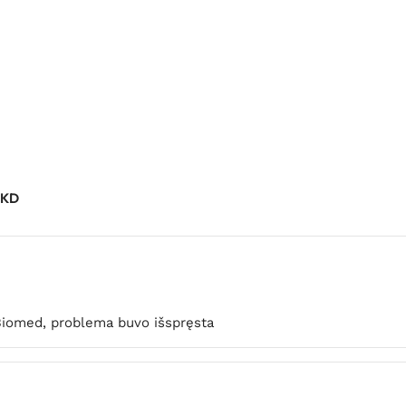
 KD
u Biomed, problema buvo išspręsta