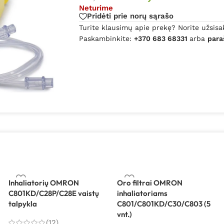
Neturime
Pridėti prie norų sąrašo
Turite klausimų apie prekę? Norite užsisa
Paskambinkite:
+370 683 68331
arba
para
Inhaliatorių OMRON
Oro filtrai OMRON
C801KD/C28P/C28E vaistų
inhaliatoriams
talpykla
C801/C801KD/C30/C803 (5
vnt.)
(12)