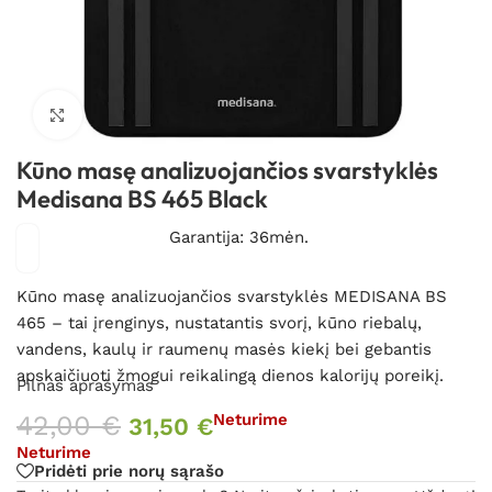
Spustelėkite, kad padidintumėte
Kūno masę analizuojančios svarstyklės
Medisana BS 465 Black
Garantija: 36mėn.
Kūno masę analizuojančios svarstyklės MEDISANA BS
465 – tai įrenginys, nustatantis svorį, kūno riebalų,
vandens, kaulų ir raumenų masės kiekį bei gebantis
apskaičiuoti žmogui reikalingą dienos kalorijų poreikį.
Pilnas aprašymas
42,00
€
Neturime
31,50
€
Neturime
Pridėti prie norų sąrašo