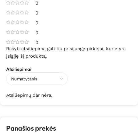
0
0
0
0
0
Rašyti atsiliepimą gali tik prisijungę pirkėjai, kurie yra
įsigiję šį produktą.
Atsiliepimai
Atsiliepimų dar nėra.
Panašios prekės