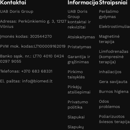
Kontaktai
Informacija
Straipsniai
UAB Doris Group
UAB Doris
Peršalimo
Group
gydymas
Adresas: Perkūnkiemio g. 3, 12127
kontaktai ir
Vilnius
Elektrostimulia
rekvizitai
Įmonės kodas: 302544270
Magnetinė
Atsiskaitymas
terapija
PVM mok. kodas:LT100009162019
Pristatymas
Limfodrenažas
Banko sąsk. nr.: LT70 4010 0424
Garantija ir
(kompresinė
0297 9055
grąžinimas
terapija)
Telefonas: +370 683 68331
Pirkimo
Inhaliacijos
taisyklės
El. paštas: info@biomed.lt
Gera savijauta
Pirkėjų
Burnos higiena
atsiliepimai
Odos
Privatumo
problemos
politika
Poliarizuotos
Slapukai
šviesos terapija
Slapukų