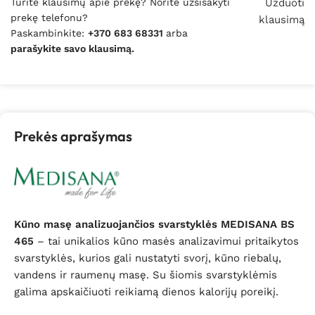
Turite klausimų apie prekę? Norite užsisakyti
Užduoti
prekę telefonu?
klausimą
Paskambinkite:
+370 683 68331
arba
parašykite savo klausimą.
Prekės aprašymas
Kūno masę analizuojančios svarstyklės MEDISANA BS
465
– tai unikalios kūno masės analizavimui pritaikytos
svarstyklės, kurios gali nustatyti svorį, kūno riebalų,
vandens ir raumenų masę. Su šiomis svarstyklėmis
galima apskaičiuoti reikiamą dienos kalorijų poreikį.