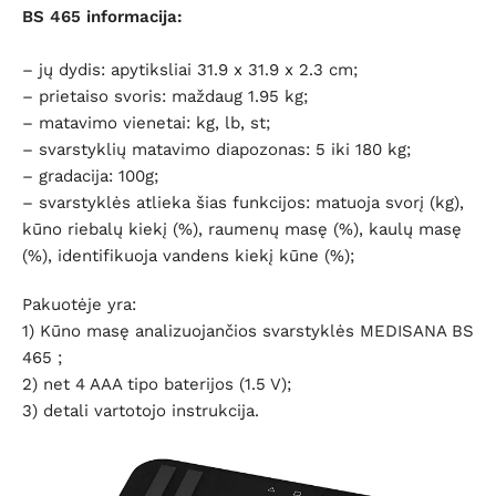
BS 465 informacija:
– jų dydis: apytiksliai 31.9 x 31.9 x 2.3 cm;
– prietaiso svoris: maždaug 1.95 kg;
– matavimo vienetai: kg, lb, st;
– svarstyklių matavimo diapozonas: 5 iki 180 kg;
– gradacija: 100g;
– svarstyklės atlieka šias funkcijos: matuoja svorį (kg),
kūno riebalų kiekį (%), raumenų masę (%), kaulų masę
(%), identifikuoja vandens kiekį kūne (%);
Pakuotėje yra:
1) Kūno masę analizuojančios svarstyklės MEDISANA BS
465 ;
2) net 4 AAA tipo baterijos (1.5 V);
3) detali vartotojo instrukcija.