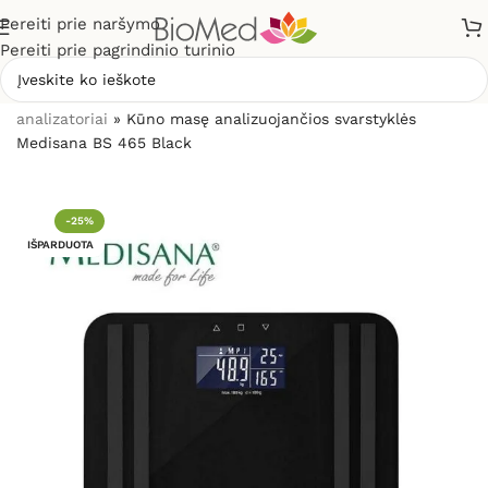
Pereiti prie naršymo
Pereiti prie pagrindinio turinio
Pradžia
»
Sveikatos priežiūrai
»
Svarstyklės, kūno masės
analizatoriai
»
Kūno masę analizuojančios svarstyklės
Medisana BS 465 Black
-25%
IŠPARDUOTA