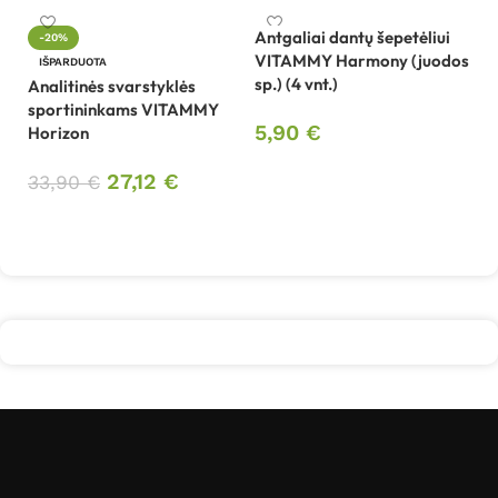
Antgaliai dantų šepetėliui
-20%
VITAMMY Harmony (juodos
Be
IŠPARDUOTA
sp.) (4 vnt.)
sp
Analitinės svarstyklės
B
sportininkams VITAMMY
5,90
€
Horizon
4
Į krepšelį
27,12
€
33,90
€
Daugiau