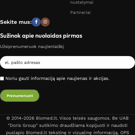
nustatymai
Partneriai
Sekite mus:
Sužinok apie nuolaidas pirmas
Užsiprenumeruok naujienlaiškį
Noriu gauti informaciją apie naujienas ir akcijas.
© 2014-2026 Biomed.lt. Visos teisės saugomos. Be UAB
"Doris Group" sutikimo draudžiama kopijuoti ir naudoti
puslapio Biomed.lt tekstinę ir vizualinę informaciją. OPS