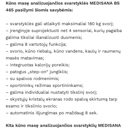
Kūno masę analizuojančios svarstyklės MEDISANA BS
465 pasižymi šiomis savybėmis:
– svarstyklės gali atlaikyti maksimaliai 180 kg svorį;
– įrenginyje suprojektuoti net 4 sensoriai, kurių pagalba
galima tiksliai išanalizuoti duomenis;
– galima 8 vartotojų funkcija;
– svorio, kūno riebalų, kūno vandens, kaulų ir raumenų
masės matavimas;
– integruotas kalorijų poreikis;
– patogus „step-on“ jungiklis;
– su spalvos rodmenimis;
– sportininkų režimas sportininkams;
– galima individualiai nustatyti tikslinį svorį;
– skystųjų kristalų ekranas rodo spalvą skirtumą tarp
esamo ir tikslinio svorio;
– automatinis išjungimas po maždaug 8 sek.
Kita kūno masę analizuojančios svarstyklių MEDISANA