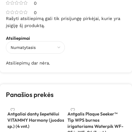
0
0
Rašyti atsiliepimą gali tik prisijungę pirkėjai, kurie yra
įsigiję šį produktą.
Atsiliepimai
Atsiliepimų dar nėra.
Panašios prekės
Antgaliai dantų šepetėliui
Antgalis Plaque Seeker™
VITAMMY Harmony (juodos
Tip WPS burnos
sp.) (4 vnt.)
irigatoriams Waterpik WF-
Be