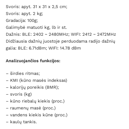
Svoris: apyt. 31 x 31 x 2,5 cm;
Svoris: apyt. 2 kg;
Gradacija: 100g;
Galimybė matuoti kg, lb ir st.
Dažnis: BLE: 2402 ~ 2480MHz; WIFI: 2412 ~ 2472MHz
Didžiausia dažnių juostoje perduodama radijo dažnių
galia: BLE: 6.71dBm; WIFI: 14.78 dBm
Analizuojančios funkcijos:
– širdies ritmas;
– KMI (kūno masės indeksas)
– kalorijų poreikis (BMR);
– svoris (kg)
– kūno riebalų kiekis (proc.)
– raumenų masė (proc.)
– vandens kiekis kūne (proc.)
– kaulų tankis.