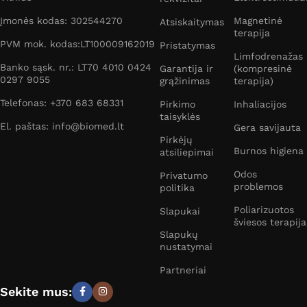
Įmonės kodas: 302544270
Magnetinė
Atsiskaitymas
terapija
PVM mok. kodas:LT100009162019
Pristatymas
Limfodrenažas
Banko sąsk. nr.: LT70 4010 0424
Garantija ir
(kompresinė
0297 9055
grąžinimas
terapija)
Telefonas: +370 683 68331
Pirkimo
Inhaliacijos
taisyklės
El. paštas: info@biomed.lt
Gera savijauta
Pirkėjų
Burnos higiena
atsiliepimai
Odos
Privatumo
problemos
politika
Poliarizuotos
Slapukai
šviesos terapija
Slapukų
nustatymai
Partneriai
Sekite mus: