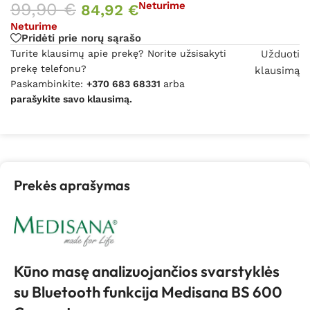
99,90
€
Neturime
84,92
€
Neturime
Pridėti prie norų sąrašo
Turite klausimų apie prekę? Norite užsisakyti
Užduoti
prekę telefonu?
klausimą
Paskambinkite:
+370 683 68331
arba
parašykite savo klausimą.
Prekės aprašymas
Kūno masę analizuojančios svarstyklės
su Bluetooth funkcija Medisana BS 600