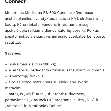
Connect
Modernios Medisana BS 600 Connect kūno masę
analizuojančios svarstyklės: nustato KMI, širdies ritmą,
kaulų, kūno riebalų, vandens ir raumenų masę,
apskaičiuoja reikiamą dienos kalorijų poreikį. Puikus
pagalbininkas siekiant vis geresnių sveikatos bei sporto
rezultatų.
Savybės:
– maksimalus svoris 180 kg;
– 4 sensoriai, padedantys tiksliai išanalizuoti duomenis;
– 8 vartotojų funkcija;
– š
irdies ritmo matavimas su kiekvienu svorio
matavimu
– p
atogus „WiFi” arba „Bluetooth® duomenų
perdavimas į „VitaDock+®” programą, skirtą „iOS” ir
„Android”, ir „VitaDock® Online”