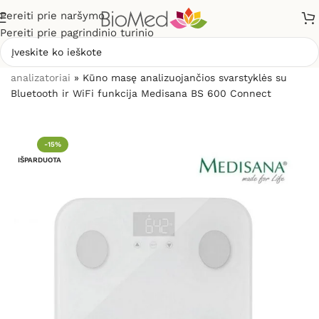
Pereiti prie naršymo
Pereiti prie pagrindinio turinio
Pradžia
»
Sveikatos priežiūrai
»
Svarstyklės, kūno masės
analizatoriai
»
Kūno masę analizuojančios svarstyklės su
Bluetooth ir WiFi funkcija Medisana BS 600 Connect
-15%
IŠPARDUOTA