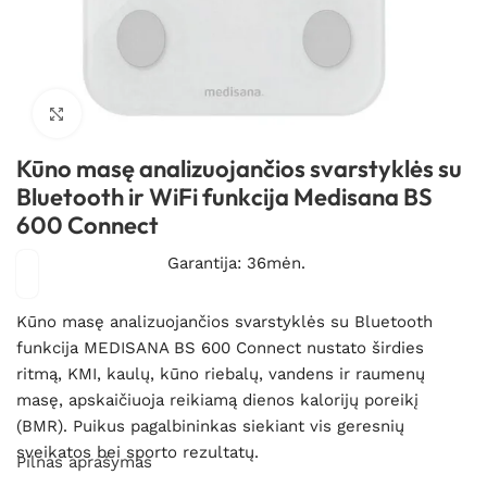
Spustelėkite, kad padidintumėte
Kūno masę analizuojančios svarstyklės su
Bluetooth ir WiFi funkcija Medisana BS
600 Connect
Garantija: 36mėn.
Kūno masę analizuojančios svarstyklės su Bluetooth
funkcija MEDISANA BS 600 Connect nustato širdies
ritmą, KMI, kaulų, kūno riebalų, vandens ir raumenų
masę, apskaičiuoja reikiamą dienos kalorijų poreikį
(BMR). Puikus pagalbininkas siekiant vis geresnių
sveikatos bei sporto rezultatų.
Pilnas aprašymas