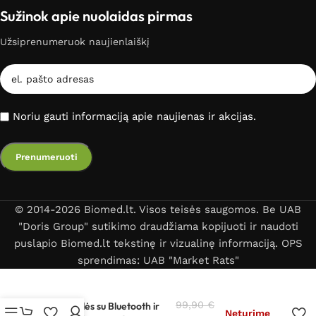
Sužinok apie nuolaidas pirmas
Užsiprenumeruok naujienlaiškį
Noriu gauti informaciją apie naujienas ir akcijas.
© 2014-2026 Biomed.lt. Visos teisės saugomos. Be UAB
"Doris Group" sutikimo draudžiama kopijuoti ir naudoti
puslapio Biomed.lt tekstinę ir vizualinę informaciją. OPS
sprendimas: UAB "Market Rats"
Kūno masę analizuojančios
99,90
€
svarstyklės su Bluetooth ir
Neturime