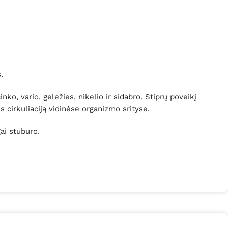
s.
ko, vario, geležies, nikelio ir sidabro. Stiprų poveikį
s cirkuliaciją vidinėse organizmo srityse.
ai stuburo.