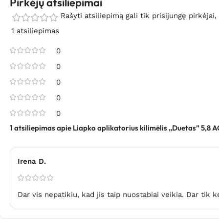
Pirkėjų atsiliepimai
Rašyti atsiliepimą gali tik prisijungę pirkėjai,
1 atsiliepimas
0
0
0
0
0
1 atsiliepimas apie
Liapko aplikatorius kilimėlis „Duetas” 5,8 
Irena D.
Dar vis nepatikiu, kad jis taip nuostabiai veikia. Dar ti