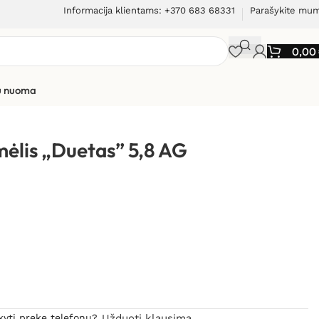
Informacija klientams: +370 683 68331
Parašykite mu
0,00
ių nuoma
imėlis „Duetas” 5,8 AG
kyti prekę telefonu?
Užduoti klausimą