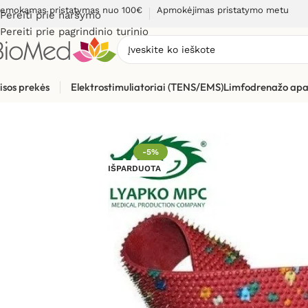
emokamas pristatymas nuo 100€
Apmokėjimas pristatymo metu
Pereiti prie naršymo
Pereiti prie pagrindinio turinio
isos prekės
Elektrostimuliatoriai (TENS/EMS)
Limfodrenažo apa
Pradžia
»
Masažuokliai
»
Liapko aplikatoriai
»
Liapko aplikatori
-5%
IŠPARDUOTA