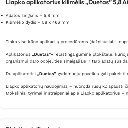
Liapko aplikatorius kilimėlis „Duetas” 5,8 
Adatos žingsnis – 5,8 mm
Kilimėlio dydis – 58 x 466 mm
Tinka viso kūno aplikacijų procedūroms (dažniausiai – nuga
Aplikatorius
„Duetas”-
elastinga guminė plokštelė, kurioje 
organizmui daro odoje, ties smaigaliais ir tarp adatų susid
Du aplikatoriai
„Duetas”
gydomuoju poveikiu gali pakeisti d
Liapko aplikatorių naudojimas – nuoroda rusų k.:
spausti č
Moksliniai tyrimai ir straipsniai apie Liapko aplikatorius –