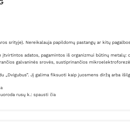
AG
ros srityje). Nereikalauja papildomų pastangų ar kitų pagalbo
įtvirtintos adatos, pagamintos iš organizmui būtinų metalų: cin
arančios galvaninės srovės, sustiprinančios mikroelektroforezė
u „Dvigubus”. Jį galima fiksuoti kaip juosmens diržą arba išilg
ia
 nuoroda rusų k.:
spausti čia