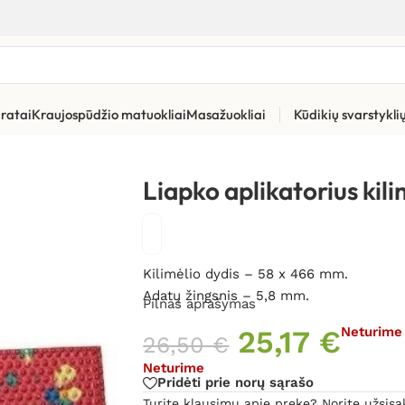
ratai
Kraujospūdžio matuokliai
Masažuokliai
Kūdikių svarstykl
us kilimėlis „Duetas” 5,8 AG
Liapko aplikatorius kil
Kilimėlio dydis – 58 x 466 mm.
Adatų žingsnis – 5,8 mm.
Pilnas aprašymas
25,17
€
Neturime
26,50
€
Neturime
Pridėti prie norų sąrašo
Turite klausimų apie prekę? Norite užsisa