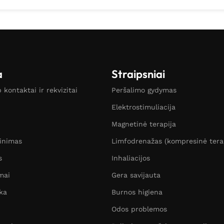
a
Straipsniai
kontaktai ir rekvizitai
Peršalimo gydymas
Elektrostimuliacija
Magnetinė terapija
žinimas
Limfodrenažas (kompresinė tera
s
Inhaliacijos
mai
Gera savijauta
ka
Burnos higiena
Odos problemos