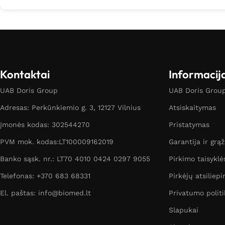
Kontaktai
Informacij
UAB Doris Group
UAB Doris Group 
Adresas: Perkūnkiemio g. 3, 12127 Vilnius
Atsiskaitymas
Įmonės kodas: 302544270
Pristatymas
PVM mok. kodas:LT100009162019
Garantija ir grą
Banko sąsk. nr.: LT70 4010 0424 0297 9055
Pirkimo taisyklė
Telefonas: +370 683 68331
Pirkėjų atsiliepi
El. paštas: info@biomed.lt
Privatumo politi
Slapukai