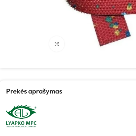
Spustelėkite, kad padidintumėte
Prekės aprašymas