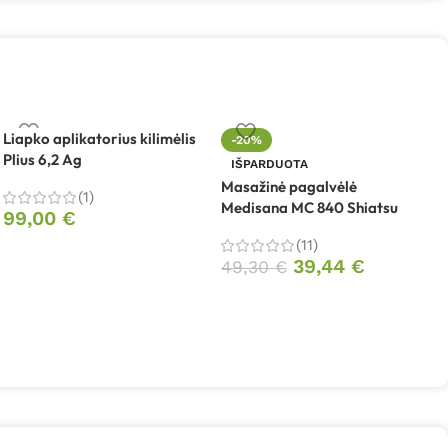
Liapko aplikatorius kilimėlis
-20%
Plius 6,2 Ag
M
IŠPARDUOTA
L
Masažinė pagalvėlė
(1)
Medisana MC 840 Shiatsu
99,00
€
(11)
39,44
€
49,30
€