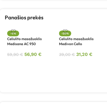
Panašios prekės
-5%
-20%
Celiulito masažuoklis
Celiulito masažuoklis
Medisana AC 950
Medivon Cello
56,90
€
31,20
€
59,90
€
39,00
€