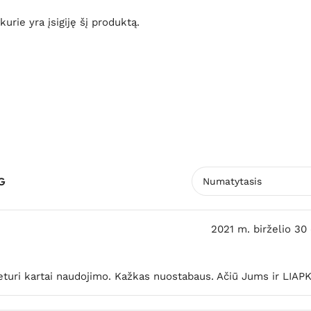
 kurie yra įsigiję šį produktą.
AG
2021 m. birželio 30 
k keturi kartai naudojimo. Kažkas nuostabaus. Ačiū Jums ir LIAP