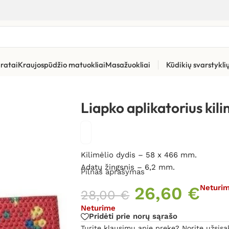
ratai
Kraujospūdžio matuokliai
Masažuokliai
Kūdikių svarstykl
us kilimėlis „Duetas” 6,2 AG
Liapko aplikatorius kil
Kilimėlio dydis – 58 x 466 mm.
Adatų žingsnis – 6,2 mm.
Pilnas aprašymas
26,60
€
Neturi
28,00
€
Neturime
Pridėti prie norų sąrašo
Turite klausimų apie prekę? Norite užsisa