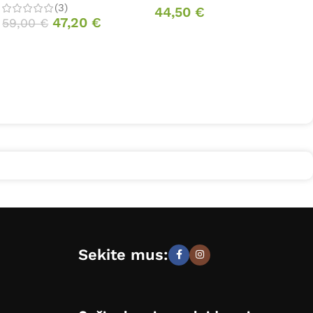
(3)
44,50
€
47,20
€
59,00
€
Sekite mus: