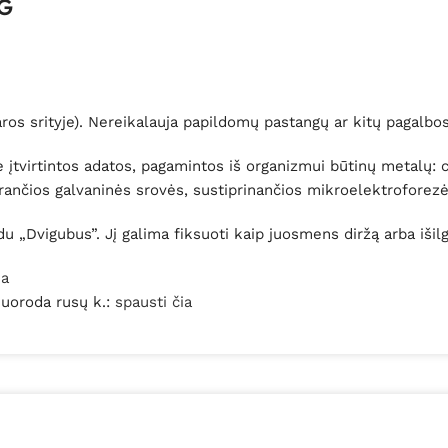
AG
ros srityje). Nereikalauja papildomų pastangų ar kitų pagalbo
įtvirtintos adatos, pagamintos iš organizmui būtinų metalų: cin
arančios galvaninės srovės, sustiprinančios mikroelektroforezė
u „Dvigubus”. Jį galima fiksuoti kaip juosmens diržą arba išilg
ia
 nuoroda rusų k.:
spausti čia