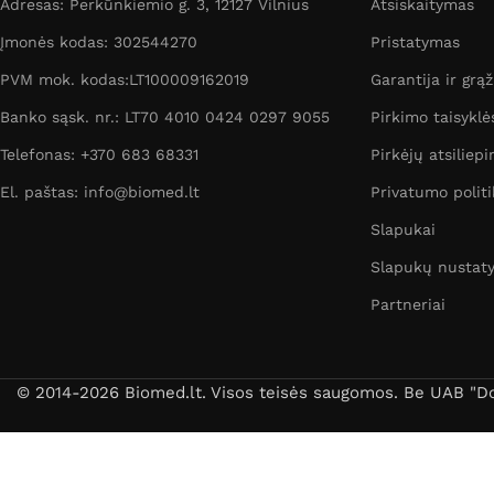
Adresas: Perkūnkiemio g. 3, 12127 Vilnius
Atsiskaitymas
Įmonės kodas: 302544270
Pristatymas
PVM mok. kodas:LT100009162019
Garantija ir grą
Banko sąsk. nr.: LT70 4010 0424 0297 9055
Pirkimo taisyklė
Telefonas: +370 683 68331
Pirkėjų atsiliepi
El. paštas: info@biomed.lt
Privatumo politi
Slapukai
Slapukų nustat
Partneriai
© 2014-2026 Biomed.lt. Visos teisės saugomos. Be UAB "Dori