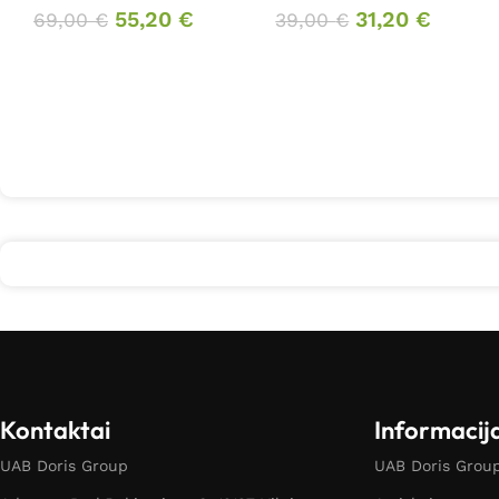
55,20
€
31,20
€
69,00
€
39,00
€
Kontaktai
Informacij
UAB Doris Group
UAB Doris Group 