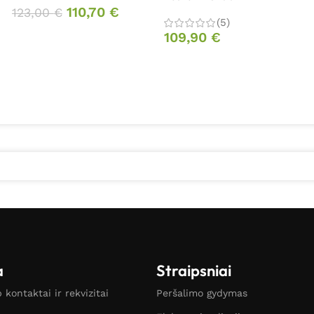
110,70
€
123,00
€
(5)
109,90
€
a
Straipsniai
kontaktai ir rekvizitai
Peršalimo gydymas