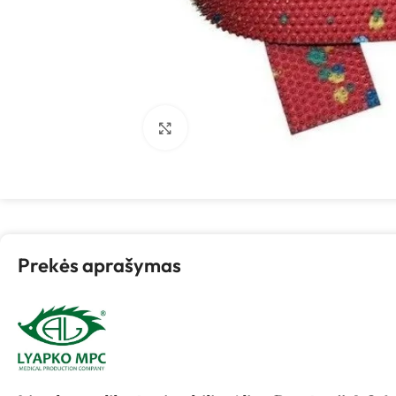
Spustelėkite, kad padidintumėte
Prekės aprašymas