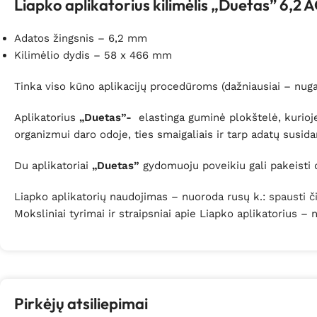
Liapko aplikatorius kilimėlis „Duetas” 6,2 
Adatos žingsnis – 6,2 mm
Kilimėlio dydis – 58 x 466 mm
Tinka viso kūno aplikacijų procedūroms (dažniausiai – nuga
Aplikatorius
„Duetas”-
elastinga guminė plokštelė, kurioje 
organizmui daro odoje, ties smaigaliais ir tarp adatų susid
Du aplikatoriai
„Duetas”
gydomuoju poveikiu gali pakeisti d
Liapko aplikatorių naudojimas – nuoroda rusų k.:
spausti č
Moksliniai tyrimai ir straipsniai apie Liapko aplikatorius –
Pirkėjų atsiliepimai