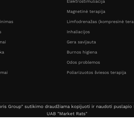
Elektrostimuliacija
Magnetinė terapija
žinimas
Limfodrenažas (kompresinė tera
s
Inhaliacijos
mai
Gera savijauta
ka
Burnos higiena
Odos problemos
ymai
Poliarizuotos šviesos terapija
s Group" sutikimo draudžiama kopijuoti ir naudoti puslapio B
UAB "Market Rats"