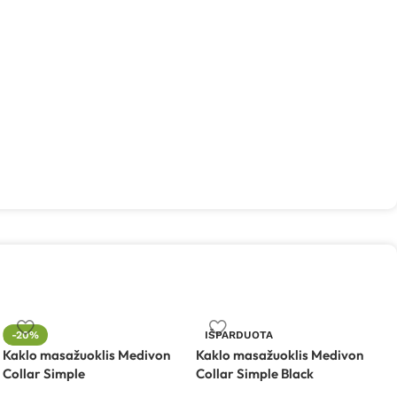
L
-20%
IŠPARDUOTA
„
Kaklo masažuoklis Medivon
Kaklo masažuoklis Medivon
Collar Simple
Collar Simple Black