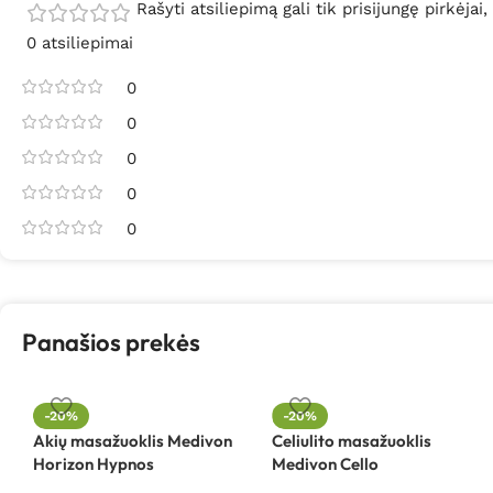
Rašyti atsiliepimą gali tik prisijungę pirkėjai,
0 atsiliepimai
0
0
0
0
0
Panašios prekės
-20%
-20%
Akių masažuoklis Medivon
Celiulito masažuoklis
Horizon Hypnos
Medivon Cello