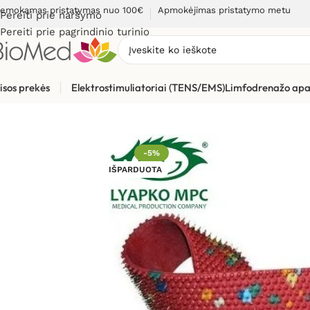
emokamas pristatymas nuo 100€
Apmokėjimas pristatymo metu
Pereiti prie naršymo
Pereiti prie pagrindinio turinio
isos prekės
Elektrostimuliatoriai (TENS/EMS)
Limfodrenažo apa
Pradžia
»
Masažuokliai
»
Liapko aplikatoriai
»
Liapko aplikatori
-5%
IŠPARDUOTA