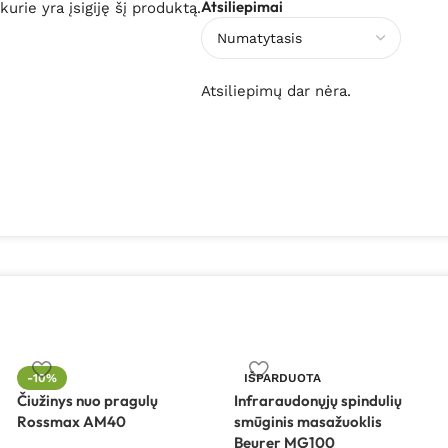
Atsiliepimai
 kurie yra įsigiję šį produktą.
Atsiliepimų dar nėra.
-10%
IŠPARDUOTA
Čiužinys nuo pragulų
Infraraudonųjų spindulių
Rossmax AM40
smūginis masažuoklis
Beurer MG100