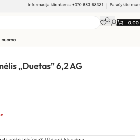
Informacija klientams: +370 683 68331
Parašykite mu
0,00
ių nuoma
imėlis „Duetas” 6,2 AG
me
kyti prekę telefonu?
Užduoti klausimą