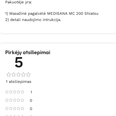
Pakuotėje yra:
1) Masažinė pagalvėlė MEDISANA
MC 200 Shiatsu
2) detali naudojimo intrukcija.
Pirkėjų atsiliepimai
5
1 atsiliepimas
1
0
0