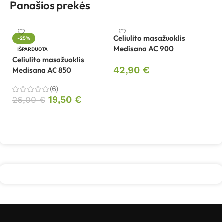
Panašios prekės
Celiulito masažuoklis
-25%
Medisana AC 900
Či
IŠPARDUOTA
R
Celiulito masažuoklis
42,90
€
Medisana AC 850
1
Į krepšelį
(6)
19,50
€
26,00
€
Daugiau