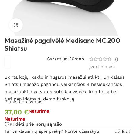
Spustelėkite, kad padidintumėte
Masažinė pagalvėlė Medisana MC 200
Shiatsu
Garantija: 36mėn.
(
1
įvertinimas)
Skirta kojų, kaklo ir nugaros masažui atlikti. Unikalaus
Shiatsu masažo pagrindu veikiančios 4 besisukančios
masažuoklio galvutės suteikia visišką komfortą bei
turi papildomą šildymo funkciją.
Pilnas aprašymas
37,00
€
Neturime
Neturime
Pridėti prie norų sąrašo
Turite klausimų apie prekę? Norite užsisakyti
Užduoti