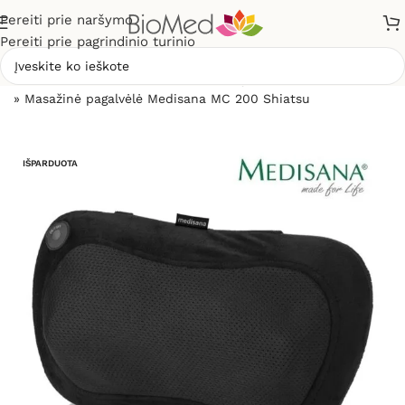
Pereiti prie naršymo
Pereiti prie pagrindinio turinio
Pradžia
»
Masažuokliai
»
Kaklo, pečių, sprando masažuokliai
»
Masažinė pagalvėlė Medisana MC 200 Shiatsu
IŠPARDUOTA