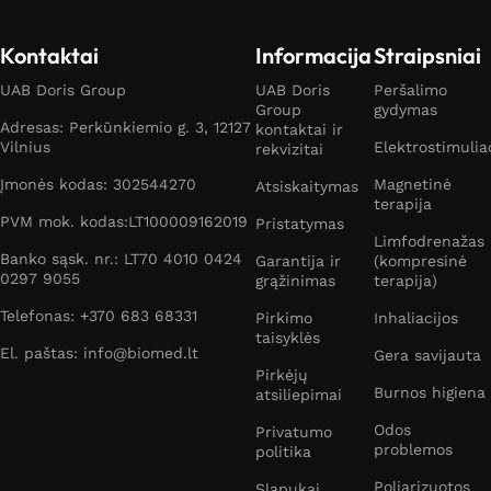
Kontaktai
Informacija
Straipsniai
UAB Doris Group
UAB Doris
Peršalimo
Group
gydymas
Adresas: Perkūnkiemio g. 3, 12127
kontaktai ir
Vilnius
Elektrostimulia
rekvizitai
Įmonės kodas: 302544270
Magnetinė
Atsiskaitymas
terapija
PVM mok. kodas:LT100009162019
Pristatymas
Limfodrenažas
Banko sąsk. nr.: LT70 4010 0424
Garantija ir
(kompresinė
0297 9055
grąžinimas
terapija)
Telefonas: +370 683 68331
Pirkimo
Inhaliacijos
taisyklės
El. paštas: info@biomed.lt
Gera savijauta
Pirkėjų
Burnos higiena
atsiliepimai
Odos
Privatumo
problemos
politika
Poliarizuotos
Slapukai