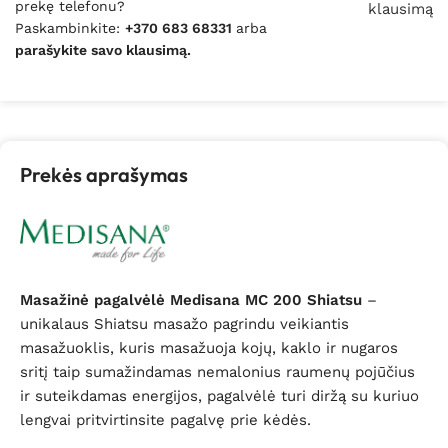
prekę telefonu?
klausimą
Paskambinkite:
+370 683 68331
arba
parašykite savo klausimą.
Prekės aprašymas
Masažinė pagalvėlė Medisana MC 200 Shiatsu
–
unikalaus Shiatsu masažo pagrindu veikiantis
masažuoklis, kuris masažuoja kojų, kaklo ir nugaros
sritį taip sumažindamas nemalonius raumenų pojūčius
ir suteikdamas energijos, pagalvėlė turi diržą su kuriuo
lengvai pritvirtinsite pagalvę prie kėdės.