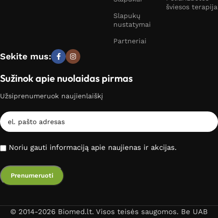
šviesos terapija
Slapukų
nustatymai
Partneriai
Sekite mus:
Sužinok apie nuolaidas pirmas
Užsiprenumeruok naujienlaiškį
Noriu gauti informaciją apie naujienas ir akcijas.
© 2014-2026 Biomed.lt. Visos teisės saugomos. Be UAB