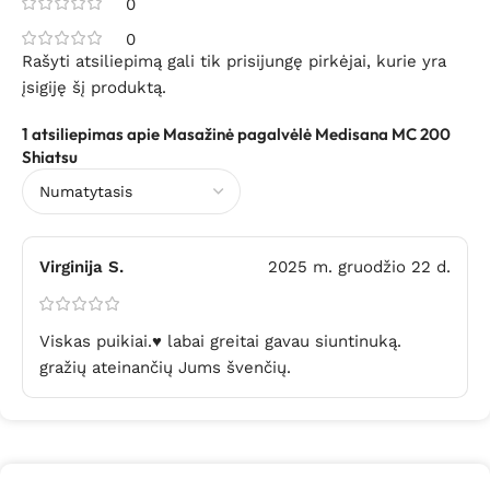
0
0
Rašyti atsiliepimą gali tik prisijungę pirkėjai, kurie yra
įsigiję šį produktą.
1 atsiliepimas apie
Masažinė pagalvėlė Medisana MC 200
Shiatsu
Virginija S.
2025 m. gruodžio 22 d.
Viskas puikiai.♥️ labai greitai gavau siuntinuką.
gražių ateinančių Jums švenčių.