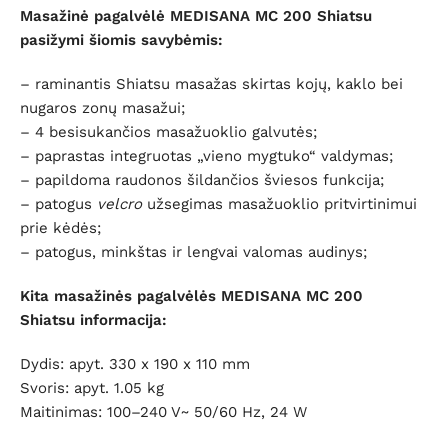
Masažinė pagalvėlė MEDISANA MC 200 Shiatsu
pasižymi šiomis savybėmis:
– raminantis Shiatsu masažas skirtas kojų, kaklo bei
nugaros zonų masažui;
– 4 besisukančios masažuoklio galvutės;
– paprastas integruotas „vieno mygtuko“ valdymas;
– papildoma raudonos šildančios šviesos funkcija;
– patogus
velcro
užsegimas masažuoklio pritvirtinimui
prie kėdės;
– patogus, minkštas ir lengvai valomas audinys;
Kita masažinės pagalvėlės MEDISANA
MC 200
Shiatsu
informacija:
Dydis: apyt. 330 x 190 x 110 mm
Svoris: apyt. 1.05 kg
Maitinimas: 100–240 V~ 50/60 Hz, 24 W