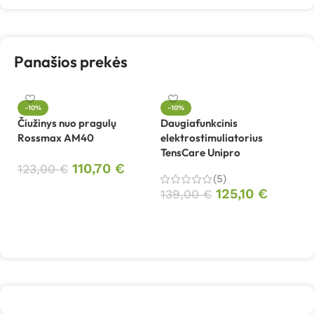
Panašios prekės
-10%
-10%
Čiužinys nuo pragulų
Daugiafunkcinis
In
Rossmax AM40
elektrostimuliatorius
le
TensCare Unipro
110,70
€
123,00
€
4
(5)
Į krepšelį
125,10
€
139,00
€
Į krepšelį