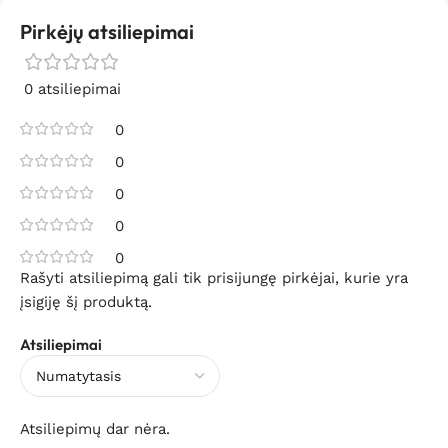
Pirkėjų atsiliepimai
0 atsiliepimai
0
0
0
0
0
Rašyti atsiliepimą gali tik prisijungę pirkėjai, kurie yra
įsigiję šį produktą.
Atsiliepimai
Atsiliepimų dar nėra.