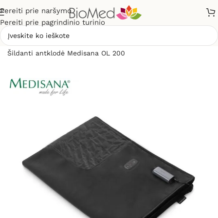
Pereiti prie naršymo
Pereiti prie pagrindinio turinio
Pradžia
»
Sveikatos priežiūrai
»
Šildytuvai, šildyklės
»
Šildanti antklodė Medisana OL 200