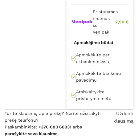
Pristatymas
į namus
2,90 €
su
Venipak
Apmokėjimo būdai
Apmokėkite per
el.bankininkystę
Apmokėkite bankiniu
pavedimu
Atsiskaitykite
pristatymo metu
Turite klausimų apie prekę? Norite užsisakyti
Užduoti
prekę telefonu?
klausimą
Paskambinkite:
+370 683 68331
arba
parašykite savo klausimą.