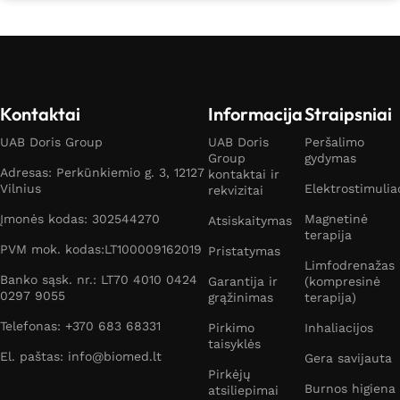
Kontaktai
Informacija
Straipsniai
UAB Doris Group
UAB Doris
Peršalimo
Group
gydymas
Adresas: Perkūnkiemio g. 3, 12127
kontaktai ir
Vilnius
Elektrostimulia
rekvizitai
Įmonės kodas: 302544270
Magnetinė
Atsiskaitymas
terapija
PVM mok. kodas:LT100009162019
Pristatymas
Limfodrenažas
Banko sąsk. nr.: LT70 4010 0424
Garantija ir
(kompresinė
0297 9055
grąžinimas
terapija)
Telefonas: +370 683 68331
Pirkimo
Inhaliacijos
taisyklės
El. paštas: info@biomed.lt
Gera savijauta
Pirkėjų
Burnos higiena
atsiliepimai