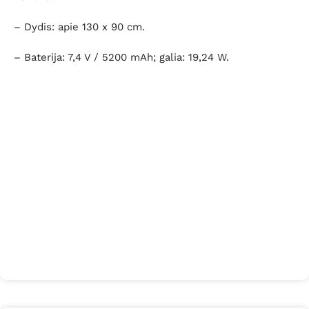
– Dydis: apie 130 x 90 cm.
– Baterija: 7,4 V / 5200 mAh; galia: 19,24 W.