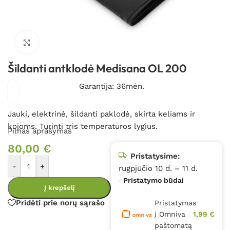
Spustelėkite, kad padidintumėte
Šildanti antklodė Medisana OL 200
Garantija: 36mėn.
Jauki, elektrinė, šildanti paklodė, skirta keliams ir
kojoms. Turinti tris temperatūros lygius.
Pilnas aprašymas
80,00
€
Pristatysime:
-
+
rugpjūčio 10 d. – 11 d.
Pristatymo būdai
Į krepšelį
Pridėti prie norų sąrašo
Pristatymas
į Omniva
1,99 €
paštomatą