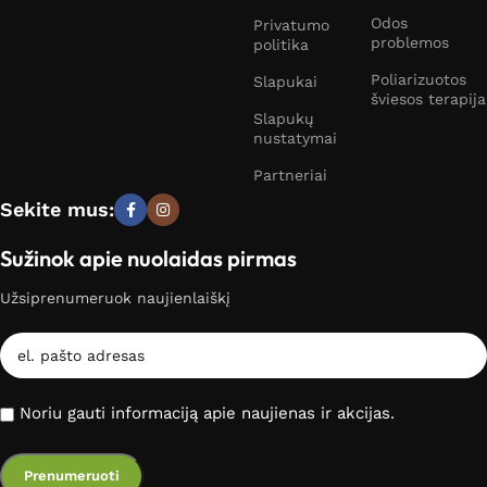
Odos
Privatumo
problemos
politika
Poliarizuotos
Slapukai
šviesos terapija
Slapukų
nustatymai
Partneriai
Sekite mus:
Sužinok apie nuolaidas pirmas
Užsiprenumeruok naujienlaiškį
Noriu gauti informaciją apie naujienas ir akcijas.