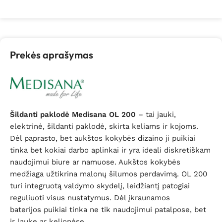
Prekės aprašymas
Šildanti paklodė Medisana OL 200
– tai jauki,
elektrinė, šildanti paklodė, skirta keliams ir kojoms.
Dėl paprasto, bet aukštos kokybės dizaino ji puikiai
tinka bet kokiai darbo aplinkai ir yra ideali diskretiškam
naudojimui biure ar namuose. Aukštos kokybės
medžiaga užtikrina malonų šilumos perdavimą. OL 200
turi integruotą valdymo skydelį, leidžiantį patogiai
reguliuoti visus nustatymus. Dėl įkraunamos
baterijos puikiai tinka ne tik naudojimui patalpose, bet
ir lauke ar kelionėse.