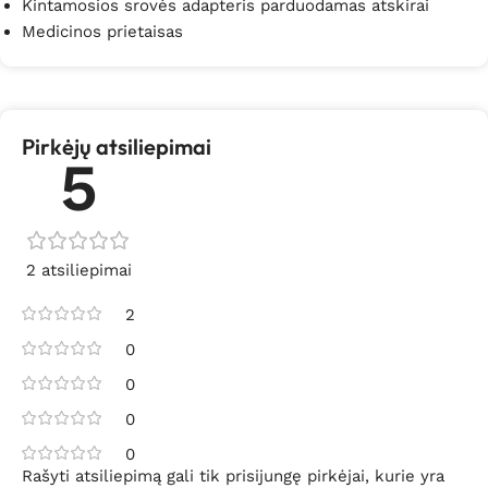
Kintamosios srovės adapteris parduodamas atskirai
Medicinos prietaisas
Pirkėjų atsiliepimai
5
2 atsiliepimai
2
0
0
0
0
Rašyti atsiliepimą gali tik prisijungę pirkėjai, kurie yra