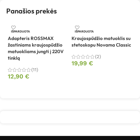
Panašios prekės
IŠPARDUOTA
IŠPARDUOTA
Adapteris ROSSMAX
Kraujospūdžio matuoklis su
M
žastiniams kraujospūdžio
stetoskopu Novama Classic
k
matuokliams jungti į 220V
2
(2)
tinklą
19,99
€
9
(11)
Daugiau
12,90
€
Daugiau