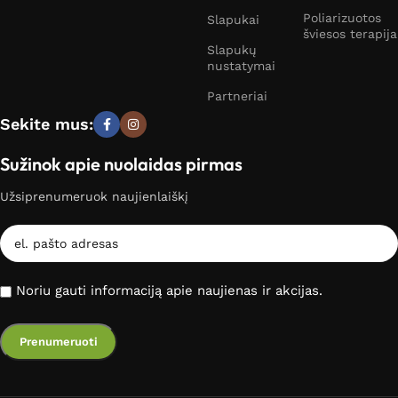
Poliarizuotos
Slapukai
šviesos terapija
Slapukų
nustatymai
Partneriai
Sekite mus:
Sužinok apie nuolaidas pirmas
Užsiprenumeruok naujienlaiškį
Noriu gauti informaciją apie naujienas ir akcijas.