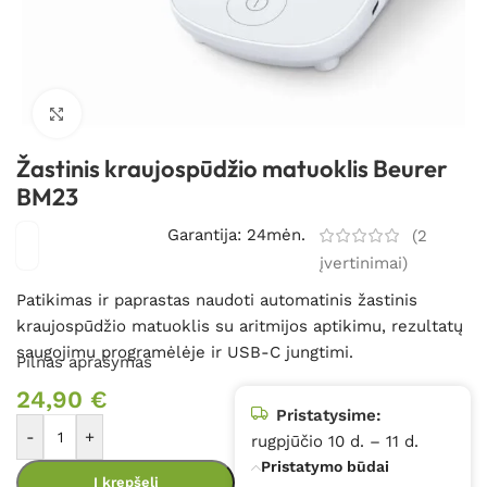
Spustelėkite, kad padidintumėte
Žastinis kraujospūdžio matuoklis Beurer
BM23
Garantija: 24mėn.
(
2
įvertinimai)
Patikimas ir paprastas naudoti automatinis žastinis
kraujospūdžio matuoklis su aritmijos aptikimu, rezultatų
saugojimu programėlėje ir USB-C jungtimi.
Pilnas aprašymas
24,90
€
Pristatysime:
-
+
rugpjūčio 10 d. – 11 d.
Pristatymo būdai
Į krepšelį