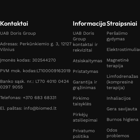
Kontaktai
Informacija
Straipsniai
UAB Doris Group
UAB Doris
Peršalimo
Group
gydymas
Adresas: Perkūnkiemio g. 3, 12127
kontaktai ir
Vilnius
Elektrostimulia
rekvizitai
Įmonės kodas: 302544270
Magnetinė
Atsiskaitymas
terapija
PVM mok. kodas:LT100009162019
Pristatymas
Limfodrenažas
Banko sąsk. nr.: LT70 4010 0424
Garantija ir
(kompresinė
0297 9055
grąžinimas
terapija)
Telefonas: +370 683 68331
Pirkimo
Inhaliacijos
taisyklės
El. paštas: info@biomed.lt
Gera savijauta
Pirkėjų
Burnos higiena
atsiliepimai
Odos
Privatumo
problemos
politika