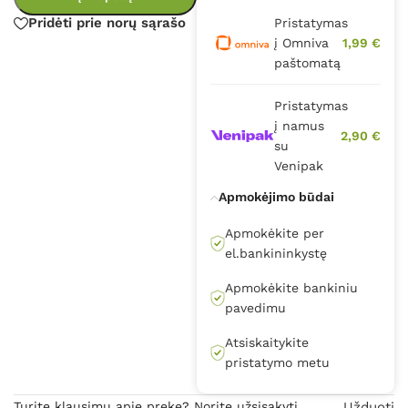
Pridėti prie norų sąrašo
Pristatymas
į Omniva
1,99 €
paštomatą
Pristatymas
į namus
2,90 €
su
Venipak
Apmokėjimo būdai
Apmokėkite per
el.bankininkystę
Apmokėkite bankiniu
pavedimu
Atsiskaitykite
pristatymo metu
Turite klausimų apie prekę? Norite užsisakyti
Užduoti