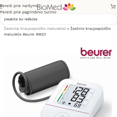
Pereiti prie naršymo
Pereiti prie pagrindinio turinio
Pradžia
»
Sveikatos priežiūrai
»
Kraujospūdžio matuokliai
»
Žastiniai kraujospūdžio matuokliai
»
Žastinis kraujospūdžio
matuoklis Beurer BM23