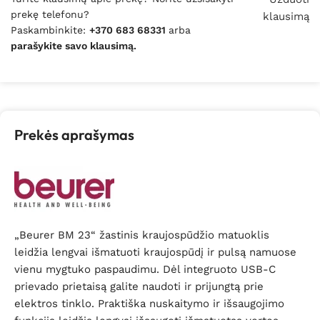
prekę telefonu?
klausimą
Paskambinkite:
+370 683 68331
arba
parašykite savo klausimą.
Prekės aprašymas
„Beurer BM 23“ žastinis kraujospūdžio matuoklis
leidžia lengvai išmatuoti kraujospūdį ir pulsą namuose
vienu mygtuko paspaudimu. Dėl integruoto USB-C
prievado prietaisą galite naudoti ir prijungtą prie
elektros tinklo. Praktiška nuskaitymo ir išsaugojimo