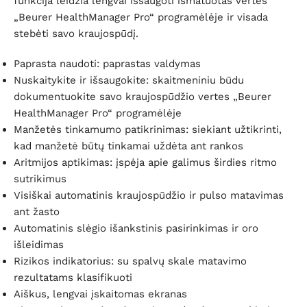
funkcija leidžia lengvai išsaugoti išmatuotas vertes
„Beurer HealthManager Pro“ programėlėje ir visada
stebėti savo kraujospūdį.
Paprasta naudoti: paprastas valdymas
Nuskaitykite ir išsaugokite: skaitmeniniu būdu
dokumentuokite savo kraujospūdžio vertes „Beurer
HealthManager Pro“ programėlėje
Manžetės tinkamumo patikrinimas: siekiant užtikrinti,
kad manžetė būtų tinkamai uždėta ant rankos
Aritmijos aptikimas: įspėja apie galimus širdies ritmo
sutrikimus
Visiškai automatinis kraujospūdžio ir pulso matavimas
ant žasto
Automatinis slėgio išankstinis pasirinkimas ir oro
išleidimas
Rizikos indikatorius: su spalvų skale matavimo
rezultatams klasifikuoti
Aiškus, lengvai įskaitomas ekranas