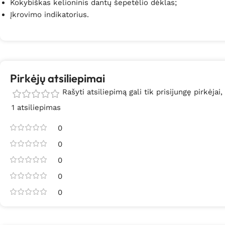
Kokybiškas kelioninis dantų šepetėlio dėklas;
Įkrovimo indikatorius.
Pirkėjų atsiliepimai
Rašyti atsiliepimą gali tik prisijungę pirkėjai,
1 atsiliepimas
0
0
0
0
0