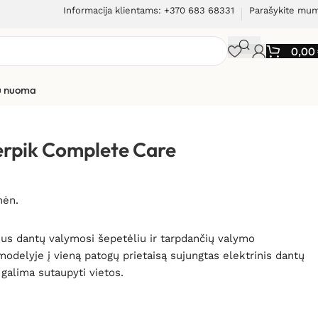
Informacija klientams: +370 683 68331
Parašykite mu
0,00
ių nuoma
 Complete Care CC-01
erpik Complete Care
mėn.
isus dantų valymosi šepetėliu ir tarpdančių valymo
delyje į vieną patogų prietaisą sujungtas elektrinis dantų
 galima sutaupyti vietos.