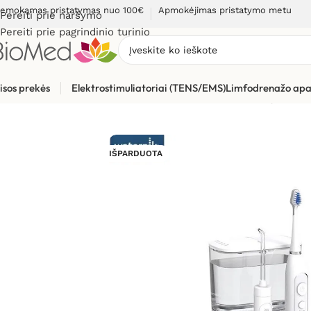
emokamas pristatymas nuo 100€
Apmokėjimas pristatymo metu
Pereiti prie naršymo
Pereiti prie pagrindinio turinio
isos prekės
Elektrostimuliatoriai (TENS/EMS)
Limfodrenažo apa
Pradžia
»
Sveikatos priežiūrai
»
Burnos higienos, dantų prieži
IŠPARDUOTA