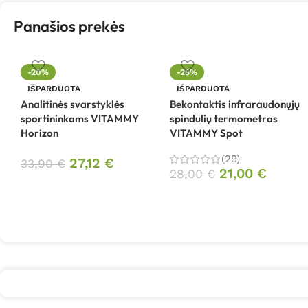
Panašios prekės
-20%
-25%
IŠPARDUOTA
IŠPARDUOTA
Analitinės svarstyklės
Bekontaktis infraraudonųjų
sportininkams VITAMMY
spindulių termometras
Horizon
VITAMMY Spot
(29)
27,12
€
33,90
€
21,00
€
28,00
€