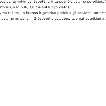
visus dantų valymosi šepetėliu ir tarpdančių valymo poreikiu
gatorius, kad būtų galima sutaupyti vietos.
mo režimai, o burnos irigatorius pasiekia gilias vietas tarpda
 valymo antgaliai ir 2 šepetėlio galvutės, taip pat suteikiama 