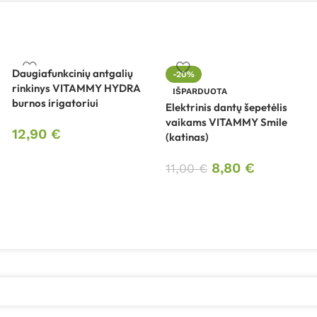
Daugiafunkcinių antgalių
-20%
rinkinys VITAMMY HYDRA
IŠPARDUOTA
burnos irigatoriui
Elektrinis dantų šepetėlis
vaikams VITAMMY Smile
12,90
€
(katinas)
8,80
€
11,00
€