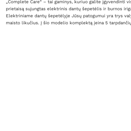
„Complete Care“ – tai gaminys, kuriuo galite įgyvendinti 
prietaisą sujungtas elektrinis dantų šepetėlis ir burnos iri
Elektriniame dantų šepetėlyje Jūsų patogumui yra trys valy
maisto likučius. Į šio modelio komplektą įeina 5 tarpdančių