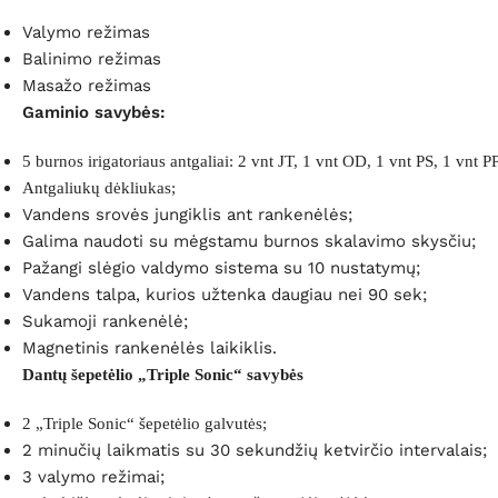
Valymo režimas
Balinimo režimas
Masažo režimas
Gaminio savybės:
5 burnos irigatoriaus antgaliai: 2 vnt JT, 1 vnt OD, 1 vnt PS, 1 vnt P
Antgaliukų dėkliukas;
Vandens srovės jungiklis ant rankenėlės;
Galima naudoti su mėgstamu burnos skalavimo skysčiu;
Pažangi slėgio valdymo sistema su 10 nustatymų;
Vandens talpa, kurios užtenka daugiau nei 90 sek;
Sukamoji rankenėlė;
Magnetinis rankenėlės laikiklis.
Dantų šepetėlio „Triple Sonic“ savybės
2 „Triple Sonic“ šepetėlio galvutės;
2 minučių laikmatis su 30 sekundžių ketvirčio intervalais;
3 valymo režimai;