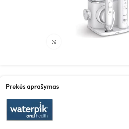
Spustelėkite, kad padidintumėte
Prekės aprašymas