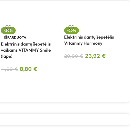
-20%
-20%
Elektrinis dantų šepetėlis
IŠPARDUOTA
Vitammy Harmony
Elektrinis dantų šepetėlis
E
vaikams VITAMMY Smile
V
23,92
€
29,90
€
(lapė)
8,80
€
11,00
€