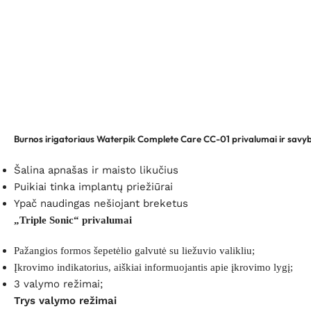
Burnos irigatoriaus Waterpik Complete Care CC-01 privalumai ir savy
Šalina apnašas ir maisto likučius
Puikiai tinka implantų priežiūrai
Ypač naudingas nešiojant breketus
„Triple Sonic“ privalumai
Pažangios formos šepetėlio galvutė su liežuvio valikliu;
Įkrovimo indikatorius, aiškiai informuojantis apie įkrovimo lygį;
3 valymo režimai;
Trys valymo režimai