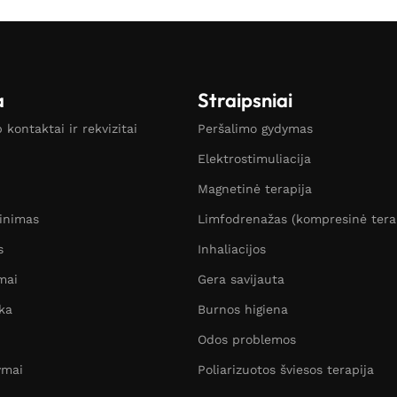
a
Straipsniai
kontaktai ir rekvizitai
Peršalimo gydymas
Elektrostimuliacija
Magnetinė terapija
žinimas
Limfodrenažas (kompresinė tera
s
Inhaliacijos
mai
Gera savijauta
ka
Burnos higiena
Odos problemos
ymai
Poliarizuotos šviesos terapija