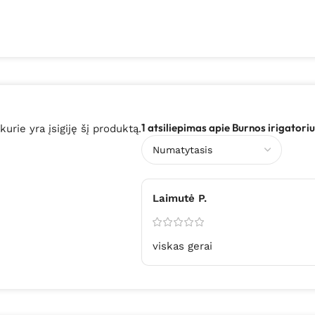
1 atsiliepimas apie
Burnos irigatori
 kurie yra įsigiję šį produktą.
Laimutė P.
viskas gerai