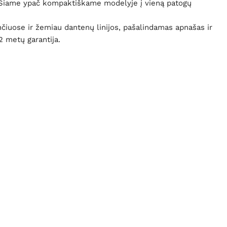
s. Šiame ypač kompaktiškame modelyje į vieną patogų
nčiuose ir žemiau dantenų linijos, pašalindamas apnašas ir
2 metų garantija.