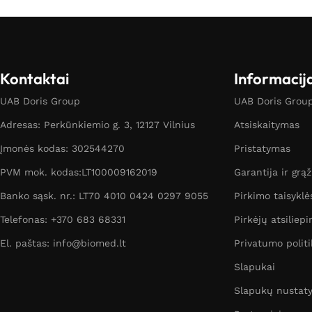
Kontaktai
Informacij
UAB Doris Group
UAB Doris Group 
Adresas: Perkūnkiemio g. 3, 12127 Vilnius
Atsiskaitymas
Įmonės kodas: 302544270
Pristatymas
PVM mok. kodas:LT100009162019
Garantija ir grą
Banko sąsk. nr.: LT70 4010 0424 0297 9055
Pirkimo taisyklė
Telefonas: +370 683 68331
Pirkėjų atsiliepi
El. paštas: info@biomed.lt
Privatumo politi
Slapukai
Slapukų nustat