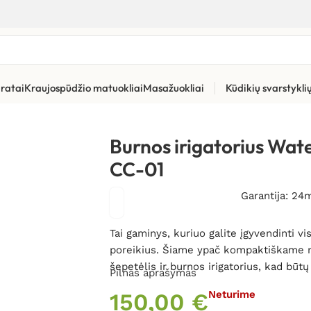
ratai
Kraujospūdžio matuokliai
Masažuokliai
Kūdikių svarstykl
ūros priemonės
»
Burnos irigatoriai
»
Burnos irigatorius Waterpik
Burnos irigatorius Wat
CC-01
Garantija: 24
Tai gaminys, kuriuo galite įgyvendinti v
poreikius. Šiame ypač kompaktiškame mo
šepetėlis ir burnos irigatorius, kad būtų
Pilnas aprašymas
150,00
€
Neturime