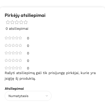
Pirkėjų atsiliepimai
0 atsiliepimai
0
0
0
0
0
Rašyti atsiliepimą gali tik prisijungę pirkėjai, kurie yra
įsigiję šį produktą.
Atsiliepimai