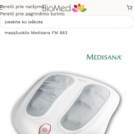
Pereiti prie naršymo
Pereiti prie pagrindinio turinio
Pradžia
»
Masažuokliai
»
Elektriniai masažuokliai
»
Pėdų
masažuoklis Medisana FM 883