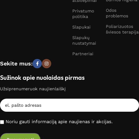
atsiliepimai
Odos
Privatumo
problemos
politika
Poliarizuotos
Slapukai
šviesos terapija
Slapukų
nustatymai
Partneriai
Sekite mus:
Sužinok apie nuolaidas pirmas
Užsiprenumeruok naujienlaiškį
Noriu gauti informaciją apie naujienas ir akcijas.