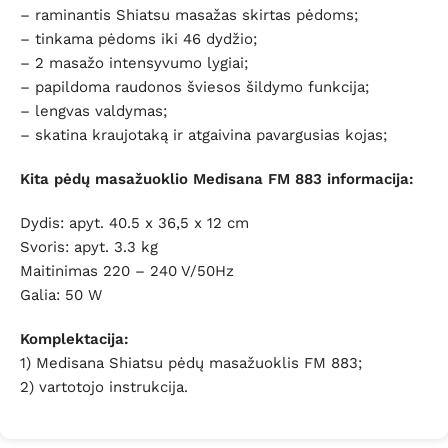
– raminantis Shiatsu masažas skirtas pėdoms;
– tinkama pėdoms iki 46 dydžio;
– 2 masažo intensyvumo lygiai;
– papildoma raudonos šviesos šildymo funkcija;
– lengvas valdymas;
– skatina kraujotaką ir atgaivina pavargusias kojas;
Kita pėdų masažuoklio
Medisana FM 883
informacija:
Dydis: apyt. 40.5 x 36,5 x 12 cm
Svoris: apyt. 3.3 kg
Maitinimas 220 – 240 V/50Hz
Galia: 50 W
Komplektacija:
1) Medisana Shiatsu pėdų masažuoklis FM 883;
2) vartotojo instrukcija.