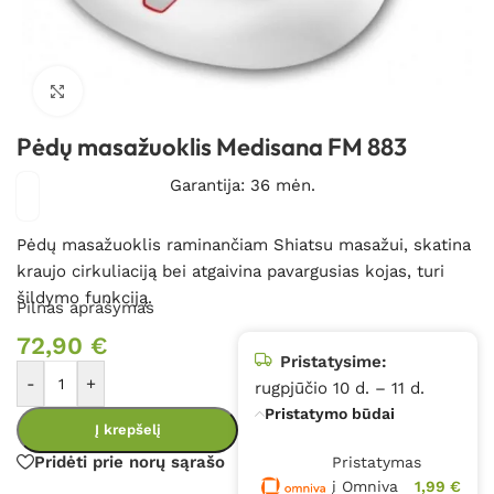
Spustelėkite, kad padidintumėte
Pėdų masažuoklis Medisana FM 883
Garantija: 36 mėn.
Pėdų masažuoklis raminančiam Shiatsu masažui, skatina
kraujo cirkuliaciją bei atgaivina pavargusias kojas, turi
šildymo funkciją.
Pilnas aprašymas
72,90
€
Pristatysime:
-
+
rugpjūčio 10 d. – 11 d.
Pristatymo būdai
Į krepšelį
Pridėti prie norų sąrašo
Pristatymas
į Omniva
1,99 €