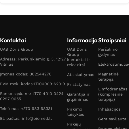
Kontaktai
Informacija
Straipsniai
UAB Doris Group
UAB Doris
Peršalimo
Group
gydymas
Adresas: Perkūnkiemio g. 3, 12127
kontaktai ir
Vilnius
Elektrostimulia
rekvizitai
Įmonės kodas: 302544270
Magnetinė
Atsiskaitymas
terapija
PVM mok. kodas:LT100009162019
Pristatymas
Limfodrenažas
Banko sąsk. nr.: LT70 4010 0424
Garantija ir
(kompresinė
0297 9055
grąžinimas
terapija)
Telefonas: +370 683 68331
Pirkimo
Inhaliacijos
taisyklės
El. paštas: info@biomed.lt
Gera savijauta
Pirkėjų
Burnos higiena