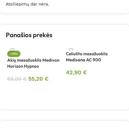
Atsiliepimų dar nėra.
Panašios prekės
Celiulito masažuoklis
-20%
Medisana AC 900
Akių masažuoklis Medivon
Ce
Horizon Hypnos
Me
42,90
€
55,20
€
69,00
€
3
Į krepšelį
Į krepšelį