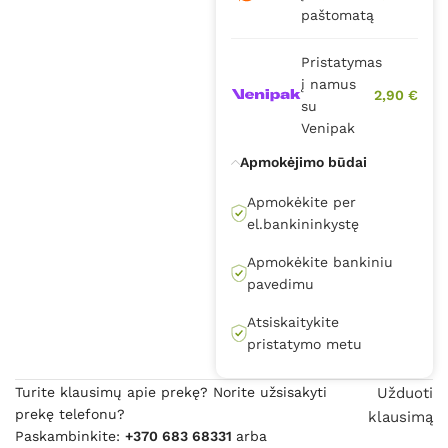
paštomatą
Pristatymas
į namus
2,90 €
su
Venipak
Apmokėjimo būdai
Apmokėkite per
el.bankininkystę
Apmokėkite bankiniu
pavedimu
Atsiskaitykite
pristatymo metu
Turite klausimų apie prekę? Norite užsisakyti
Užduoti
prekę telefonu?
klausimą
Paskambinkite:
+370 683 68331
arba