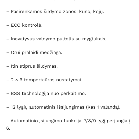
– Pasirenkamos šildymo zonos: kūno, kojų.
– ECO kontrolė.
– Inovatyvus valdymo pultelis su mygtukais.
– Orui pralaidi medžiaga.
– Itin stiprus šildymas.
– 2 × 9 tempertaūros nustatymai.
– BSS technologija nuo perkaitimo.
– 12 lygių automatinis išsijungimas (Kas 1 valandą).
– Automatinio įsijungimo funkcija: 7/8/9 lygį perjungia į
6.