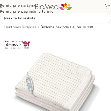
Pereiti prie naršymo
Pereiti prie pagrindinio turinio
Pradžia
»
Sveikatos priežiūrai
»
Šildytuvai, šildyklės
»
Elektrinės šildyklės
»
Šildoma paklodė Beurer UB100
IŠPARDUOTA