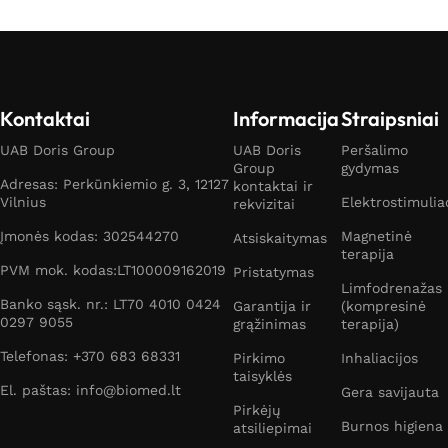
Kontaktai
Informacija
Straipsniai
UAB Doris Group
UAB Doris
Peršalimo
Group
gydymas
Adresas: Perkūnkiemio g. 3, 12127
kontaktai ir
Vilnius
Elektrostimulia
rekvizitai
Įmonės kodas: 302544270
Magnetinė
Atsiskaitymas
terapija
PVM mok. kodas:LT100009162019
Pristatymas
Limfodrenažas
Banko sąsk. nr.: LT70 4010 0424
Garantija ir
(kompresinė
0297 9055
grąžinimas
terapija)
Telefonas: +370 683 68331
Pirkimo
Inhaliacijos
taisyklės
El. paštas: info@biomed.lt
Gera savijauta
Pirkėjų
Burnos higiena
atsiliepimai