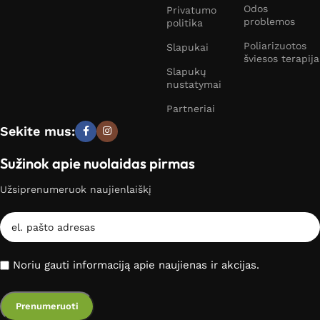
Odos
Privatumo
problemos
politika
Poliarizuotos
Slapukai
šviesos terapija
Slapukų
nustatymai
Partneriai
Sekite mus:
Sužinok apie nuolaidas pirmas
Užsiprenumeruok naujienlaiškį
Noriu gauti informaciją apie naujienas ir akcijas.