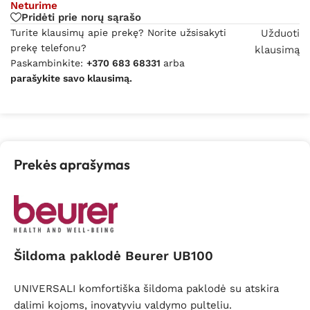
Neturime
Pridėti prie norų sąrašo
Turite klausimų apie prekę? Norite užsisakyti
Užduoti
prekę telefonu?
klausimą
Paskambinkite:
+370 683 68331
arba
parašykite savo klausimą.
Prekės aprašymas
Šildoma paklodė Beurer UB100
UNIVERSALI komfortiška šildoma paklodė su atskira
dalimi kojoms, inovatyviu valdymo pulteliu.