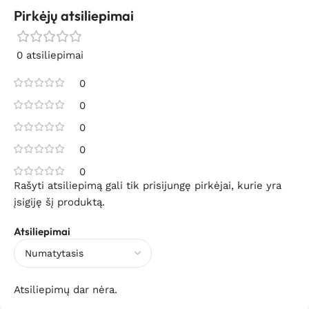
Pirkėjų atsiliepimai
0 atsiliepimai
0
0
0
0
0
Rašyti atsiliepimą gali tik prisijungę pirkėjai, kurie yra
įsigiję šį produktą.
Atsiliepimai
Atsiliepimų dar nėra.