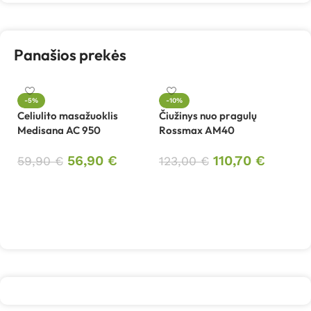
Panašios prekės
-5%
-10%
Celiulito masažuoklis
Čiužinys nuo pragulų
Da
Medisana AC 950
Rossmax AM40
el
T
56,90
€
110,70
€
59,90
€
123,00
€
Į krepšelį
Į krepšelį
1