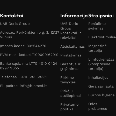
EMS elektrostimuliatoriai
(angl. Electrical muscle
stimulation) –
speciali elektrostimuliatorių rūšis, skirta
raumenų stimuliavimui, ištvermės, jėgos didinimui,
Kontaktai
Informacija
Straipsniai
riebalų deginimui.
UAB Doris Group
UAB Doris
Peršalimo
Group
gydymas
Raumenų stiprinimui skirti elektrostimuliatoriai leidžia
Adresas: Perkūnkiemio g. 3, 12127
kontaktai ir
greičiau džiaugtis gražiomis kūno formomis ir padeda
Vilnius
Elektrostimulia
rekvizitai
atsigauti po treniruotės
. Juos taip pat galima naudoti
Įmonės kodas: 302544270
Magnetinė
Atsiskaitymas
namuose, siekiant apšilti prieš treniruotę – apšilimui.
terapija
PVM mok. kodas:LT100009162019
Pristatymas
Tokio tipo elektrostimuliatoriai padeda sulieknėti ir
Limfodrenažas
sutvirtinti raumenis.
Banko sąsk. nr.: LT70 4010 0424
Garantija ir
(kompresinė
0297 9055
grąžinimas
terapija)
Telefonas: +370 683 68331
Pirkimo
Inhaliacijos
taisyklės
Kenčiantiems nuo kojų varikozės, trombozės ar kitų
El. paštas: info@biomed.lt
Gera savijauta
ligų, bjaurojančių odą, taip pat patariama naudoti
Pirkėjų
Burnos higiena
atsiliepimai
elektrostimuliatorius
. Jie teigiamai veiks kraujagysles,
todėl suintensyvėjusi kraujotaka mažins venų
Odos
Privatumo
problemos
politika
išsiplėtimą, nesimatys iššokusių kapiliarų raizgalynės, o
žmogus jausis labiau pasitikintis savo kūno išvaizda.