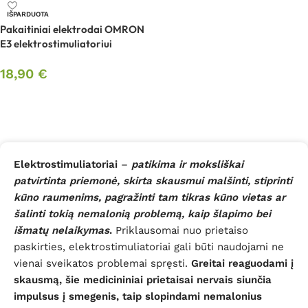
IŠPARDUOTA
Pakaitiniai elektrodai OMRON
E3 elektrostimuliatoriui
18,90
€
Daugiau
Elektrostimuliatoriai
–
patikima ir moksliškai
patvirtinta priemonė, skirta skausmui malšinti, stiprinti
kūno raumenims, pagražinti tam tikras kūno vietas ar
šalinti tokią nemalonią problemą, kaip šlapimo bei
išmatų nelaikymas
.
Priklausomai nuo prietaiso
paskirties, elektrostimuliatoriai gali būti naudojami ne
vienai sveikatos problemai spręsti.
Greitai reaguodami į
skausmą, šie medicininiai prietaisai nervais siunčia
impulsus į smegenis, taip slopindami nemalonius