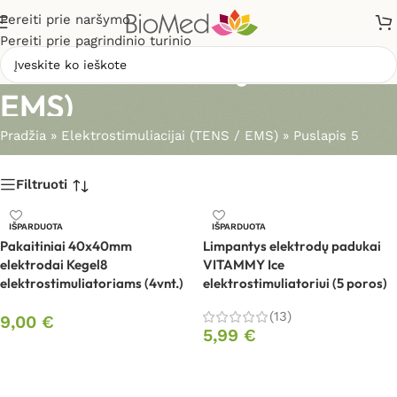
Pereiti prie naršymo
Pereiti prie pagrindinio turinio
Elektrostimuliacijai (TENS /
EMS)
Pradžia
»
Elektrostimuliacijai (TENS / EMS)
»
Puslapis 5
Filtruoti
IŠPARDUOTA
IŠPARDUOTA
Pakaitiniai 40x40mm
Limpantys elektrodų padukai
elektrodai Kegel8
VITAMMY Ice
elektrostimuliatoriams (4vnt.)
elektrostimuliatoriui (5 poros)
(13)
9,00
€
5,99
€
Daugiau
Daugiau