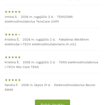
– tai specialus prietaisas, stimuliuojantis nervus
elektriniais impulsais per odą. Tikslus
TENS
metodo
pavadinimas –
transkutaninė elektrinė nervų
Irmina S.
·
2026 m. rugpjūčio 3 d.
·
TENS/EMS
stimuliacija
. Taigi, visi elektrostimuliatoriai, pažymėti
elektrostimuliatorius TensCare Unifit
TENS žyme, reiškia skausmo malšinimą ir tam
pritaikytas programas.
Kristina Š.
·
2026 m. rugpjūčio 2 d.
·
Pakaitiniai 48x48mm
Siunčiami elektriniai impulsai slopina nemalonius
elektrodai I-TECH elektrostimuliatoriams (4 vnt.)
pojūčius ir leidžia žmogui pasijusti geriau. Jei prietaisas
namuose naudojamas kasdien, rekomenduojama
pakeisti programas ir nesirinkti visada vienos ir tos
pačios programos. Ilgainiui kūnas gali priprasti prie tam
Kristina Š.
·
2026 m. rugpjūčio 2 d.
·
TENS elektrostimuliatorius
I-TECH Mio-Care TENS
tikro dažnio elektros impulsų; kad taip neatsitiktų –
keiskite programas.
Elektrostimuliatoriai sukuria tam tikro stiprumo
Sandra P.
·
2026 m. liepos 31 d.
·
Elektrostimuliatorius Beurer
elektros impulsus, kurių pagalba malšinamas raumenų
EM49
skausmas, migrena, greitėja reabilitacija, stiprinami
raumenys. Prietaisų valdymas – visai nesudėtingas.
Rodyti daugiau