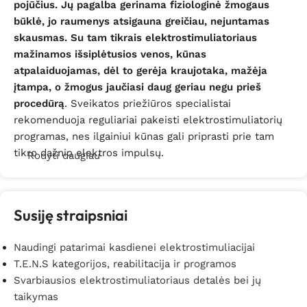
pojūčius.
Jų pagalba gerinama fiziologinė žmogaus
būklė, jo raumenys atsigauna greičiau, nejuntamas
skausmas. Su tam tikrais elektrostimuliatoriaus
mažinamos išsiplėtusios venos, kūnas
atpalaiduojamas, dėl to gerėja kraujotaka, mažėja
įtampa, o žmogus jaučiasi daug geriau negu prieš
procedūrą
. Sveikatos priežiūros specialistai
rekomenduoja reguliariai pakeisti elektrostimuliatorių
programas, nes ilgainiui kūnas gali priprasti prie tam
tikro dažnio elektros impulsų.
Rodyti daugiau
Didelis elektrostimuliatorių privalumas yra jų
kompaktiškumas
: nors skirtingi gamintojai dabar gali
Susiję straipsniai
pasiūlyti skirtingų dizainų bei dydžių
elektrostimuliatorius, daugelis iš jų pasižymi nedideliu
Naudingi patarimai kasdienei elektrostimuliacijai
svoriu bei matmenimis. Dėl šios priežasties juos
T.E.N.S kategorijos, reabilitacija ir programos
paprasta naudoti ne vien namuose. Patogus ir
Svarbiausios elektrostimuliatoriaus detalės bei jų
transportavimui puikiai pritaikytas elektrostimuliatorius
taikymas
gali būti imamas net ir vykstant atostogauti, į įvairias