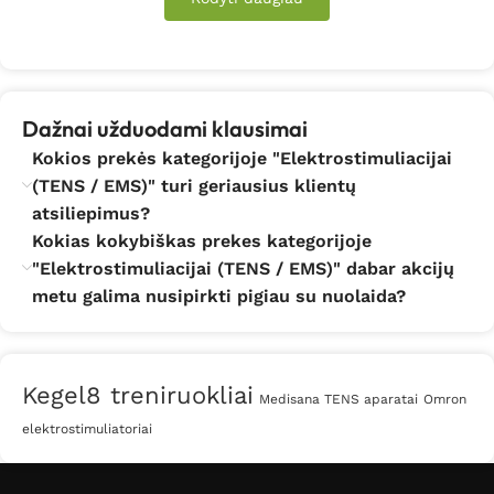
Skausmo malšinimo stimuliatorius tinka, jeigu:
– žmogus kenčia nuo lėtinių skausmų;
Dažnai užduodami klausimai
– jam buvo neseniai atlikta operacija ir po jos nedingsta
skausmas;
Kokios prekės kategorijoje "Elektrostimuliacijai
(TENS / EMS)" turi geriausius klientų
– raumenys nevalingai susitraukinėja, kiekvienas
atsiliepimus?
elektroninis raumenų stimuliatorius tinka spazmų
Kokias kokybiškas prekes kategorijoje
gydymui;
"Elektrostimuliacijai (TENS / EMS)" dabar akcijų
metu galima nusipirkti pigiau su nuolaida?
– norima išvengti trombozės;
– vargina migrenos priepuoliai;
Kegel8 treniruokliai
– norima sumažinti nuovargį.
Medisana TENS aparatai
Omron
elektrostimuliatoriai