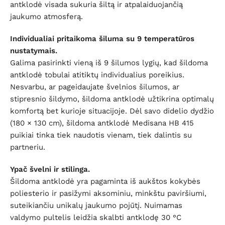
antklodė visada sukuria šiltą ir atpalaiduojančią
jaukumo atmosferą.
Individualiai pritaikoma šiluma su 9 temperatūros
nustatymais.
Galima pasirinkti vieną iš 9 šilumos lygių, kad šildoma
antklodė tobulai atitiktų individualius poreikius.
Nesvarbu, ar pageidaujate švelnios šilumos, ar
stipresnio šildymo, šildoma antklodė užtikrina optimalų
komfortą bet kurioje situacijoje. Dėl savo didelio dydžio
(180 × 130 cm), šildoma antklodė Medisana HB 415
puikiai tinka tiek naudotis vienam, tiek dalintis su
partneriu.
Ypač švelni ir stilinga.
Šildoma antklodė yra pagaminta iš aukštos kokybės
poliesterio ir pasižymi aksominiu, minkštu paviršiumi,
suteikiančiu unikalų jaukumo pojūtį. Nuimamas
valdymo pultelis leidžia skalbti antklodę 30 °C