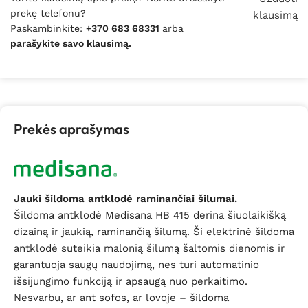
prekę telefonu?
klausimą
Paskambinkite:
+370 683 68331
arba
parašykite savo klausimą.
Prekės aprašymas
Jauki šildoma antklodė raminančiai šilumai.
Šildoma antklodė Medisana HB 415 derina šiuolaikišką
dizainą ir jaukią, raminančią šilumą. Ši elektrinė šildoma
antklodė suteikia malonią šilumą šaltomis dienomis ir
garantuoja saugų naudojimą, nes turi automatinio
išsijungimo funkciją ir apsaugą nuo perkaitimo.
Nesvarbu, ar ant sofos, ar lovoje – šildoma