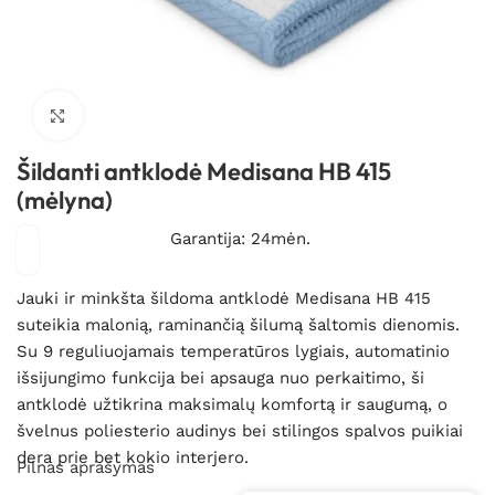
Spustelėkite, kad padidintumėte
Šildanti antklodė Medisana HB 415
(mėlyna)
Garantija: 24mėn.
Jauki ir minkšta šildoma antklodė Medisana HB 415
suteikia malonią, raminančią šilumą šaltomis dienomis.
Su 9 reguliuojamais temperatūros lygiais, automatinio
išsijungimo funkcija bei apsauga nuo perkaitimo, ši
antklodė užtikrina maksimalų komfortą ir saugumą, o
švelnus poliesterio audinys bei stilingos spalvos puikiai
dera prie bet kokio interjero.
Pilnas aprašymas