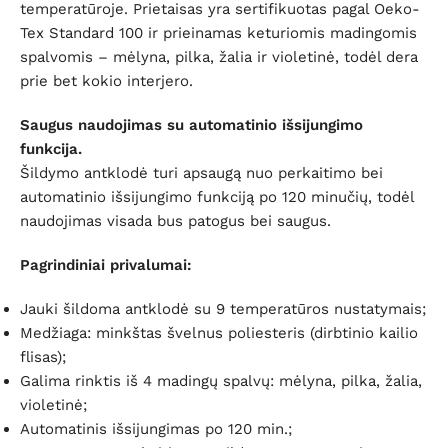
temperatūroje. Prietaisas yra sertifikuotas pagal Oeko-
Tex Standard 100 ir prieinamas keturiomis madingomis
spalvomis – mėlyna, pilka, žalia ir violetinė, todėl dera
prie bet kokio interjero.
Saugus naudojimas su automatinio išsijungimo
funkcija.
Šildymo antklodė turi apsaugą nuo perkaitimo bei
automatinio išsijungimo funkciją po 120 minučių, todėl
naudojimas visada bus patogus bei saugus.
Pagrindiniai privalumai:
Jauki šildoma antklodė su 9 temperatūros nustatymais;
Medžiaga: minkštas švelnus poliesteris (dirbtinio kailio
flisas);
Galima rinktis iš 4 madingų spalvų: mėlyna, pilka, žalia,
violetinė;
Automatinis išsijungimas po 120 min.;