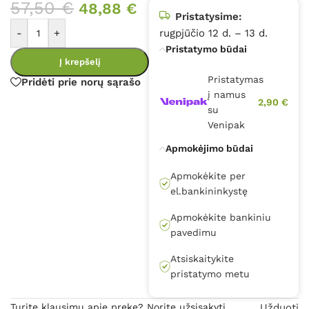
57,50
€
48,88
€
Pristatysime:
-
+
rugpjūčio 12 d. – 13 d.
Pristatymo būdai
Į krepšelį
Pristatymas
Pridėti prie norų sąrašo
į namus
2,90 €
su
Venipak
Apmokėjimo būdai
Apmokėkite per
el.bankininkystę
Apmokėkite bankiniu
pavedimu
Atsiskaitykite
pristatymo metu
Turite klausimų apie prekę? Norite užsisakyti
Užduoti