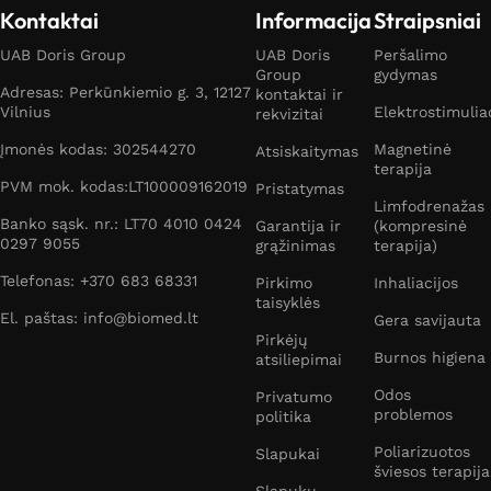
Kontaktai
Informacija
Straipsniai
UAB Doris Group
UAB Doris
Peršalimo
Group
gydymas
Adresas: Perkūnkiemio g. 3, 12127
kontaktai ir
Vilnius
Elektrostimulia
rekvizitai
Įmonės kodas: 302544270
Magnetinė
Atsiskaitymas
terapija
PVM mok. kodas:LT100009162019
Pristatymas
Limfodrenažas
Banko sąsk. nr.: LT70 4010 0424
Garantija ir
(kompresinė
0297 9055
grąžinimas
terapija)
Telefonas: +370 683 68331
Pirkimo
Inhaliacijos
taisyklės
El. paštas: info@biomed.lt
Gera savijauta
Pirkėjų
Burnos higiena
atsiliepimai
Odos
Privatumo
problemos
politika
Poliarizuotos
Slapukai
šviesos terapija