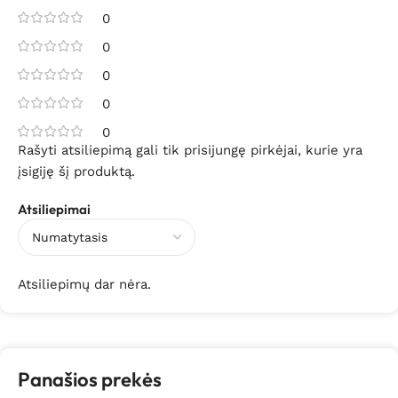
0
0
0
0
0
Rašyti atsiliepimą gali tik prisijungę pirkėjai, kurie yra
įsigiję šį produktą.
Atsiliepimai
Atsiliepimų dar nėra.
Panašios prekės