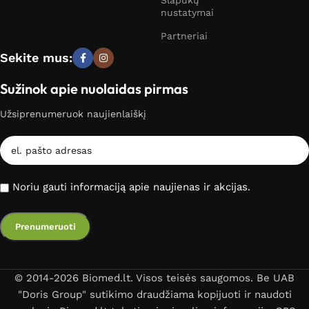
Slapukų
nustatymai
Partneriai
Sekite mus:
Sužinok apie nuolaidas pirmas
Užsiprenumeruok naujienlaiškį
Noriu gauti informaciją apie naujienas ir akcijas.
© 2014-2026 Biomed.lt. Visos teisės saugomos. Be UAB
"Doris Group" sutikimo draudžiama kopijuoti ir naudoti