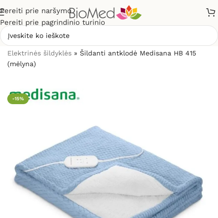
Pereiti prie naršymo
Pereiti prie pagrindinio turinio
Pradžia
»
Sveikatos priežiūrai
»
Šildytuvai, šildyklės
»
Elektrinės šildyklės
»
Šildanti antklodė Medisana HB 415
(mėlyna)
-15%