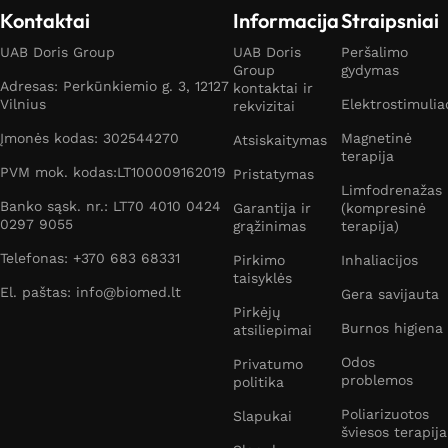
dažniausiai kankina ties blauzdų vietomis). Šlaunų
Kontaktai
Informacija
Straipsniai
masažuokliai dažniausiai padeda atsikratyti celiulito,
UAB Doris Group
UAB Doris
Peršalimo
kuris kankina net ir lieknas moteris. Masažuokliui
Group
gydymas
celiulitui mažinti aktyvina riebalinį sluoksnį, kuris
Adresas: Perkūnkiemio g. 3, 12127
kontaktai ir
Vilnius
Elektrostimulia
kaupiasi po oda ant šlaunų. Kuo sluoksnis labiau
rekvizitai
aktyvinamas – tuo oda atrodys lygesnė ir masažuoklis
Įmonės kodas: 302544270
Magnetinė
Atsiskaitymas
nuo celiulito padės pasiekti ilgalaikį rezultatą.
terapija
PVM mok. kodas:LT100009162019
Pristatymas
Anticeliulitiniai masažuokliai – efektyviausias būdas
Limfodrenažas
kovoje su odos nelygumais.
Banko sąsk. nr.: LT70 4010 0424
Garantija ir
(kompresinė
0297 9055
grąžinimas
terapija)
Pėdų masažuoklis taip pat geras pasirinkimas. Pėdos
Telefonas: +370 683 68331
Pirkimo
Inhaliacijos
yra labai jautrios, tad dažniausiai pėdoms skirti
taisyklės
El. paštas: info@biomed.lt
masažuokliai padeda pasiekti maksimaliai didelį
Gera savijauta
Pirkėjų
atsipalaidavimą.
Burnos higiena
atsiliepimai
Veido masažuoklis
Odos
Privatumo
problemos
politika
Veidui skirti masažuokliai padeda išlaikyti odą kuo
Poliarizuotos
Slapukai
šviesos terapija
ilgiau elastinga ir jaunatviška. Žinoma, tam reikalingos