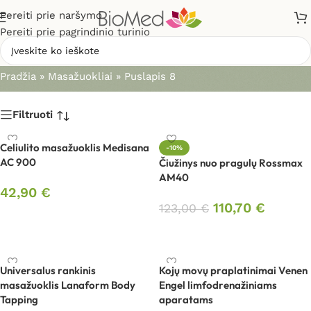
Pereiti prie naršymo
Pereiti prie pagrindinio turinio
Masažuokliai
Pradžia
»
Masažuokliai
»
Puslapis 8
Filtruoti
Celiulito masažuoklis Medisana
-10%
AC 900
Čiužinys nuo pragulų Rossmax
AM40
42,90
€
110,70
€
123,00
€
Į krepšelį
Į krepšelį
Universalus rankinis
Kojų movų praplatinimai Venen
masažuoklis Lanaform Body
Engel limfodrenažiniams
Tapping
aparatams