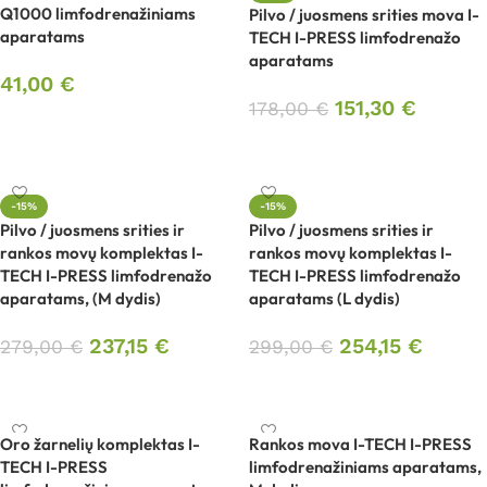
Q1000 limfodrenažiniams
Pilvo / juosmens srities mova I-
aparatams
TECH I-PRESS limfodrenažo
aparatams
41,00
€
151,30
€
178,00
€
Į krepšelį
Į krepšelį
-15%
-15%
Pilvo / juosmens srities ir
Pilvo / juosmens srities ir
rankos movų komplektas I-
rankos movų komplektas I-
TECH I-PRESS limfodrenažo
TECH I-PRESS limfodrenažo
aparatams, (M dydis)
aparatams (L dydis)
237,15
€
254,15
€
279,00
€
299,00
€
Į krepšelį
Į krepšelį
Oro žarnelių komplektas I-
Rankos mova I-TECH I-PRESS
TECH I-PRESS
limfodrenažiniams aparatams,