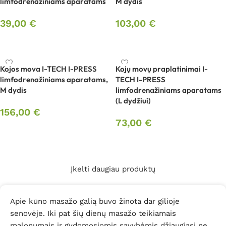
limfodrenažiniams aparatams
M dydis
39,00
€
103,00
€
Į krepšelį
Į krepšelį
Kojos mova I-TECH I-PRESS
Kojų movų praplatinimai I-
limfodrenažiniams aparatams,
TECH I-PRESS
M dydis
limfodrenažiniams aparatams
(L dydžiui)
156,00
€
73,00
€
Į krepšelį
Į krepšelį
Įkelti daugiau produktų
Apie kūno masažo galią buvo žinota dar gilioje
senovėje. Iki pat šių dienų masažo teikiamais
malonumais ir gydomosiomis savybėmis džiaugiasi ne