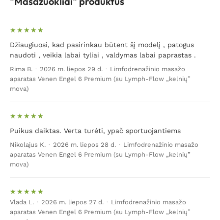
"Masažuokliai" produktus
kraujagyslėmis, medžiagų apytaka, sergant tam
tikromis ligomis arba tiesiog siekiant atsipalaiduoti, –
visais šiais ir panašiais atvejais yra rekomenduojamas
atpalaiduojantis-gydomasis masažas
. Rankų, kojų,
Džiaugiuosi, kad pasirinkau būtent šį modelį , patogus
juosmens, nugaros masažuoklis ar kitų kūno vietų
naudoti , veikia labai tyliai , valdymas labai paprastas .
masažavimo aparatai suaktyvina tose vietose kraujo
Rima B.
·
2026 m. liepos 29 d.
·
Limfodrenažinio masažo
tekėjimą, taip į visus audinius patenka reikalingos
aparatas Venen Engel 6 Premium (su Lymph-Flow „kelnių”
maistinės medžiagos, šalinami toksinai, druskų ar
mova)
skysčių perteklius.
Masažuoklis aktyviai veikia
giluminius odos sluoksnius, tad čia ilgainiui dingsta
infekcijos (dėl to mažėja celiulitas), pagreitėja ląstelių
Puikus daiktas. Verta turėti, ypač sportuojantiems
regeneracija (jos greičiau atsinaujina, todėl sparčiau
gyja randai, strijos, egzema), sureguliuojama
Nikolajus K.
·
2026 m. liepos 28 d.
·
Limfodrenažinio masažo
aparatas Venen Engel 6 Premium (su Lymph-Flow „kelnių”
kraujotaka (kojos tinsta mažiau, venos tampa ne
mova)
tokios ryškios, ne taip vargina kojų varikozė),
atpalaiduojami įsitempę raumenys (masažuokliai kūnui
grąžina jėgas).
Be visa to, masažuokliai padeda
Vlada L.
·
2026 m. liepos 27 d.
·
Limfodrenažinio masažo
atsikratyti ar sumažinti raumenų skausmus.
aparatas Venen Engel 6 Premium (su Lymph-Flow „kelnių”