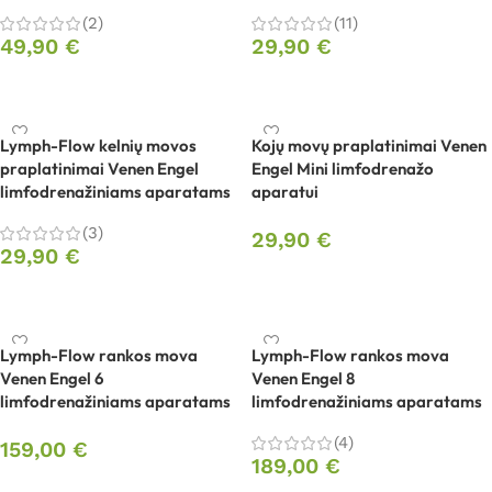
(2)
(11)
49,90
€
29,90
€
Į krepšelį
Į krepšelį
Lymph-Flow kelnių movos
Kojų movų praplatinimai Venen
praplatinimai Venen Engel
Engel Mini limfodrenažo
limfodrenažiniams aparatams
aparatui
(3)
29,90
€
29,90
€
Į krepšelį
Į krepšelį
Lymph-Flow rankos mova
Lymph-Flow rankos mova
Venen Engel 6
Venen Engel 8
limfodrenažiniams aparatams
limfodrenažiniams aparatams
(4)
159,00
€
189,00
€
Pasirinkti savybes