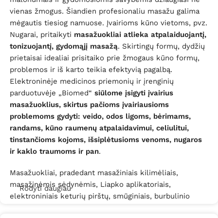
vienas žmogus. Šiandien profesionaliu masažu galima
mėgautis tiesiog namuose. Įvairioms kūno vietoms, pvz.
Nugarai, pritaikyti
masažuokliai atlieka atpalaiduojantį,
tonizuojantį, gydomąjį masažą
. Skirtingų formų, dydžių
prietaisai idealiai prisitaiko prie žmogaus kūno formų,
problemos ir iš karto teikia efektyvią pagalbą.
Elektroninėje medicinos priemonių ir įrenginių
parduotuvėje „Biomed“
siūlome įsigyti įvairius
masažuoklius, skirtus pačioms įvairiausioms
problemoms gydyti: veido, odos ligoms, bėrimams,
randams, kūno raumenų atpalaidavimui, celiulitui,
tinstančioms kojoms, išsiplėtusioms venoms, nugaros
ir kaklo traumoms ir pan
.
Masažuokliai, pradedant masažiniais kilimėliais,
masažinėmis sėdynėmis, Liapko aplikatoriais,
Rodyti daugiau
elektroniniais keturių pirštų, smūginiais, burbulinio
masažo vonios burbuliatoriais ar kraujotakos gerinimo