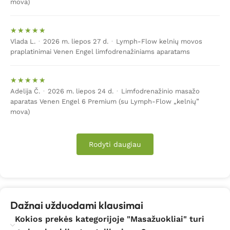
mova)
Masažas namuose taps nepamainomu, kasdieniu ar kas
savaitiniu Jūsų draugu, padedančiu maloniai ir
efektyviai atsigauti po sunkios darbo dienos ar fizinių
Vlada L.
·
2026 m. liepos 27 d.
·
Lymph-Flow kelnių movos
krūvių.
praplatinimai Venen Engel limfodrenažiniams aparatams
BioMed.lt siūlo Jums išbandyti efektyvias ir
veiksmingas priemones, padedančias pamaloninti save
ir savo kūną namuose. Šios priemonės tiks kiekvienam
Adelija Č.
·
2026 m. liepos 24 d.
·
Limfodrenažinio masažo
aparatas Venen Engel 6 Premium (su Lymph-Flow „kelnių”
pagal poreikį, masažuojančias pačias įvairiausias sritis,
mova)
nuo galvos iki kojų ar atliekančias daugiafunkcinius
masažus bei procedūras.
Rodyti daugiau
Vaistas nuo visų ligų
Platus masažuoklių pasirinkimas tikrai džiugina, kadangi
tai suteikia galimybę kiekvienam susirasti tokią
atsipalaidavimo priemonę, kuri leistu net ir po labai
Dažnai užduodami klausimai
sunkių dienos darbų paprasčiausiai… pamiršti
Kokios prekės kategorijoje "Masažuokliai" turi
kasdieninius rūpesčius. Skirtingi masažuokliai padeda