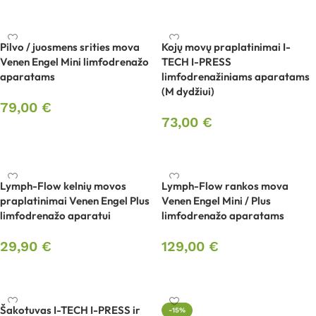
Pasirinkti savybes
Pilvo / juosmens srities mova
Kojų movų praplatinimai I-
Venen Engel Mini limfodrenažo
TECH I-PRESS
aparatams
limfodrenažiniams aparatams
(M dydžiui)
79,00
€
73,00
€
Į krepšelį
Į krepšelį
Lymph-Flow kelnių movos
Lymph-Flow rankos mova
praplatinimai Venen Engel Plus
Venen Engel Mini / Plus
limfodrenažo aparatui
limfodrenažo aparatams
29,90
€
129,00
€
Į krepšelį
Pasirinkti savybes
Šakotuvas I-TECH I-PRESS ir
-15%