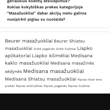
geriausius klientų atsiliepimus?
ne tik palaiduoti konkrečias kūno vietas, tačiau tuo
Kokias kokybiškas prekes kategorijoje
pačiu susidoroti su sudėtingomis sveikatos
"Masažuokliai" dabar akcijų metu galima
problemomis.
nusipirkti pigiau su nuolaida?
Kojų masažuoklis
Ne tik stovimą darbą dirbantys žmonės skundžiasi
Beurer masažuokliai
Beurer Shiatsu
nemaloniais kojų skausmais. XXI amžiaus rykštė – kojų
Liapko
masažuokliai
skausmas, kuris kyla dėl intensyviai sėdimo darbo.
Grikė pagalvės
Grikė čiužiniai
Jeigu kiekvieną diną prasidėsite bent po aštuonias
aplikatoriai
Liapko kilimėliai
Medisana
valandas – tokiu atveju fizinis aktyvumas Jums yra
kaklo masažuokliai
Medisana masažinės
būtinas. Tik tokiu atveju pavyks ne tik išlaikyti gražias
Medisana masažuokliai
sėdynės
kūno linijas, tačiau tuo pačiu ir sveiką organizmą.
Medisana Shiatsu masažuokliai
Riposo Aloe Vera
Kojoms skirti masažuokliai dažniausiai suaktyvina
prekės
Riposo antčiužiniai
Riposo pagalvės
Riposo čiužiniai
kraujotaką. Tai padeda sumažinti skausmus ir tuo
pačiu patinimus, kurie dažniausiai atsiranda ilgą laiką
stovint ant kojų. Štai masažuokliai šlaunims dažniausiai
pasirenkami ne dėl nemalonaus skausmo (jis