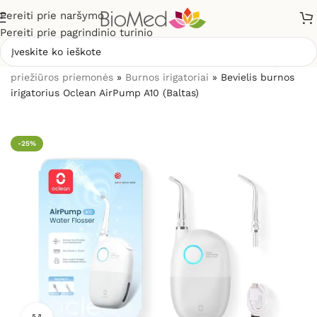
Pereiti prie naršymo
Pereiti prie pagrindinio turinio
Pradžia
»
Sveikatos priežiūrai
»
Burnos higienos, dantų
priežiūros priemonės
»
Burnos irigatoriai
»
Bevielis burnos
irigatorius Oclean AirPump A10 (Baltas)
-25%