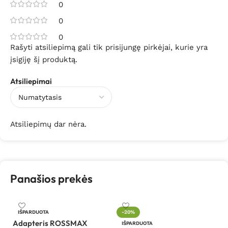
0
0
0
Rašyti atsiliepimą gali tik prisijungę pirkėjai, kurie yra
įsigiję šį produktą.
Atsiliepimai
Atsiliepimų dar nėra.
Panašios prekės
IŠPARDUOTA
-20%
Adapteris ROSSMAX
Be
IŠPARDUOTA