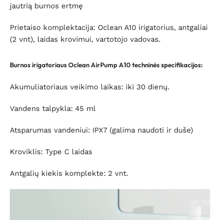
jautrią burnos ertmę
Prietaiso komplektacija: Oclean A10 irigatorius, antgaliai
(2 vnt), laidas krovimui, vartotojo vadovas.
Burnos irigatoriaus Oclean AirPump A10 techninės specifikacijos:
Akumuliatoriaus veikimo laikas: iki 30 dienų.
Vandens talpykla: 45 ml
Atsparumas vandeniui: IPX7 (galima naudoti ir duše)
Kroviklis: Type C laidas
Antgalių kiekis komplekte: 2 vnt.