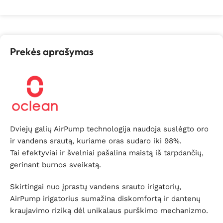
Prekės aprašymas
Dviejų galių AirPump technologija naudoja suslėgto oro
ir vandens srautą, kuriame oras sudaro iki 98%.
Tai efektyviai ir švelniai pašalina maistą iš tarpdančių,
gerinant burnos sveikatą.
Skirtingai nuo įprastų vandens srauto irigatorių,
AirPump irigatorius sumažina diskomfortą ir dantenų
kraujavimo riziką dėl unikalaus purškimo mechanizmo.