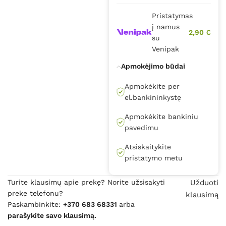
Pristatymas
į namus
2,90 €
su
Venipak
Apmokėjimo būdai
Apmokėkite per
el.bankininkystę
Apmokėkite bankiniu
pavedimu
Atsiskaitykite
pristatymo metu
Turite klausimų apie prekę? Norite užsisakyti
Užduoti
prekę telefonu?
klausimą
Paskambinkite:
+370 683 68331
arba
parašykite savo klausimą.