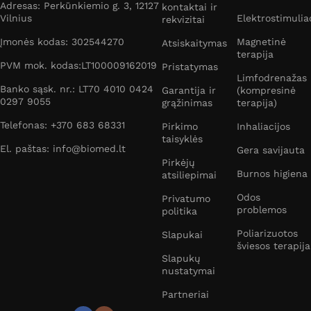
Adresas: Perkūnkiemio g. 3, 12127
kontaktai ir
Vilnius
Elektrostimulia
rekvizitai
Įmonės kodas: 302544270
Magnetinė
Atsiskaitymas
terapija
PVM mok. kodas:LT100009162019
Pristatymas
Limfodrenažas
Banko sąsk. nr.: LT70 4010 0424
Garantija ir
(kompresinė
0297 9055
grąžinimas
terapija)
Telefonas: +370 683 68331
Pirkimo
Inhaliacijos
taisyklės
El. paštas: info@biomed.lt
Gera savijauta
Pirkėjų
Burnos higiena
atsiliepimai
Odos
Privatumo
problemos
politika
Poliarizuotos
Slapukai
šviesos terapija
Slapukų
nustatymai
Partneriai