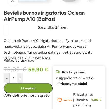
Spustelėkite, kad padidintumėte
Bevielis burnos irigatorius Oclean
AirPump A10 (Baltas)
Garantija: 24mėn.
Oclean AirPump A10 irigatorius pasižymi unikalia ir
naujoviška dviguba galia AirPump (vanduo+oras)
technologija. Tai suteikia galingą, bet švelnų dantų
valymą bet kur ir bet kada.
Pilnas aprašymas
79,90
€
59,90
€
Pristatysime:
-
+
rugpjūčio 12 d. – 13 d.
Pristatymo būdai
Į krepšelį
Pristatymas
Pridėti prie norų sąrašo
į Omniva
1,99 €
paštomatą