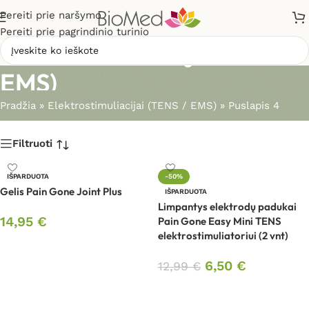
Pereiti prie naršymo
Pereiti prie pagrindinio turinio
Elektrostimuliacijai (TENS /
EMS)
Pradžia
»
Elektrostimuliacijai (TENS / EMS)
»
Puslapis 4
Filtruoti
IŠPARDUOTA
-50%
Gelis Pain Gone Joint Plus
IŠPARDUOTA
Limpantys elektrodų padukai
14,95
€
Pain Gone Easy Mini TENS
elektrostimuliatoriui (2 vnt)
Daugiau
6,50
€
12,99
€
Daugiau