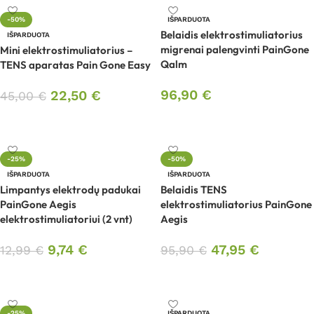
-50%
IŠPARDUOTA
Belaidis elektrostimuliatorius
IŠPARDUOTA
migrenai palengvinti PainGone
Mini elektrostimuliatorius –
Qalm
TENS aparatas Pain Gone Easy
96,90
€
22,50
€
45,00
€
Daugiau
Daugiau
-25%
-50%
IŠPARDUOTA
IŠPARDUOTA
Limpantys elektrodų padukai
Belaidis TENS
PainGone Aegis
elektrostimuliatorius PainGone
elektrostimuliatoriui (2 vnt)
Aegis
9,74
€
47,95
€
12,99
€
95,90
€
Daugiau
Daugiau
-25%
IŠPARDUOTA