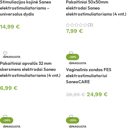
Stimuliacijos kojinė Saneo
Pakaitiniai 50x50mm
elektrostimuliatoriams –
elektrodai Saneo
universalus dydis
elektrostimuliatoriams (4 vnt.)
(3)
14,99
€
7,99
€
Daugiau
Daugiau
IŠPARDUOTA
-38%
Pakaitiniai apvalūs 32 mm
IŠPARDUOTA
skersmens elektrodai Saneo
Vaginalinis zondas FES
elektrostimuliatoriams (4 vnt.)
elektrostimuliatoriui
SaneoCARE
6,99
€
24,99
€
39,99
€
Daugiau
Daugiau
-38%
-20%
IŠPARDUOTA
IŠPARDUOTA