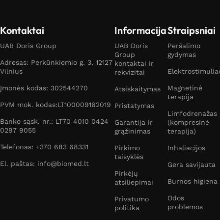
EMS elektrostimuliatoriai
(angl. Electrical muscle
stimulation) –
speciali elektrostimuliatorių rūšis, skirta
raumenų stimuliavimui, ištvermės, jėgos didinimui,
Kontaktai
Informacija
Straipsniai
riebalų deginimui.
UAB Doris Group
UAB Doris
Peršalimo
Group
gydymas
Raumenų stiprinimui skirti elektrostimuliatoriai leidžia
Adresas: Perkūnkiemio g. 3, 12127
kontaktai ir
greičiau džiaugtis gražiomis kūno formomis ir padeda
Vilnius
Elektrostimulia
rekvizitai
atsigauti po treniruotės
. Juos taip pat galima naudoti
Įmonės kodas: 302544270
Magnetinė
Atsiskaitymas
namuose, siekiant apšilti prieš treniruotę – apšilimui.
terapija
PVM mok. kodas:LT100009162019
Pristatymas
Tokio tipo elektrostimuliatoriai padeda sulieknėti ir
Limfodrenažas
sutvirtinti raumenis.
Banko sąsk. nr.: LT70 4010 0424
Garantija ir
(kompresinė
0297 9055
grąžinimas
terapija)
Telefonas: +370 683 68331
Pirkimo
Inhaliacijos
taisyklės
Kenčiantiems nuo kojų varikozės, trombozės ar kitų
El. paštas: info@biomed.lt
Gera savijauta
ligų, bjaurojančių odą, taip pat patariama naudoti
Pirkėjų
Burnos higiena
atsiliepimai
elektrostimuliatorius
. Jie teigiamai veiks kraujagysles,
todėl suintensyvėjusi kraujotaka mažins venų
Odos
Privatumo
problemos
politika
išsiplėtimą, nesimatys iššokusių kapiliarų raizgalynės, o