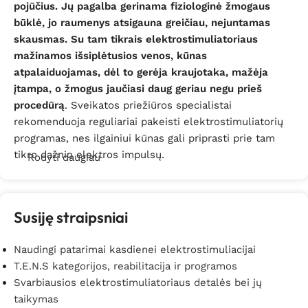
pojūčius.
Jų pagalba gerinama fiziologinė žmogaus
būklė, jo raumenys atsigauna greičiau, nejuntamas
skausmas. Su tam tikrais elektrostimuliatoriaus
mažinamos išsiplėtusios venos, kūnas
atpalaiduojamas, dėl to gerėja kraujotaka, mažėja
įtampa, o žmogus jaučiasi daug geriau negu prieš
procedūrą
. Sveikatos priežiūros specialistai
rekomenduoja reguliariai pakeisti elektrostimuliatorių
programas, nes ilgainiui kūnas gali priprasti prie tam
tikro dažnio elektros impulsų.
Rodyti daugiau
Didelis elektrostimuliatorių privalumas yra jų
kompaktiškumas
: nors skirtingi gamintojai dabar gali
Susiję straipsniai
pasiūlyti skirtingų dizainų bei dydžių
elektrostimuliatorius, daugelis iš jų pasižymi nedideliu
Naudingi patarimai kasdienei elektrostimuliacijai
svoriu bei matmenimis. Dėl šios priežasties juos
T.E.N.S kategorijos, reabilitacija ir programos
paprasta naudoti ne vien namuose. Patogus ir
Svarbiausios elektrostimuliatoriaus detalės bei jų
transportavimui puikiai pritaikytas elektrostimuliatorius
taikymas
gali būti imamas net ir vykstant atostogauti, į įvairias