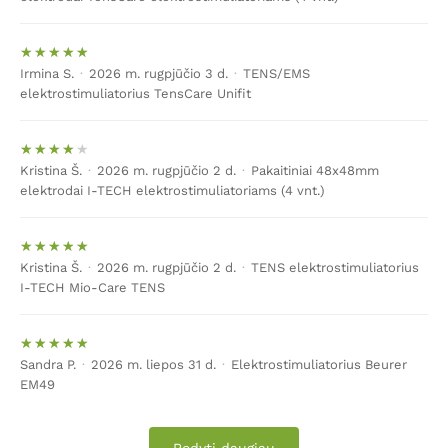
– tai specialus prietaisas, stimuliuojantis nervus
elektriniais impulsais per odą. Tikslus
TENS
metodo
pavadinimas –
transkutaninė elektrinė nervų
Irmina S.
·
2026 m. rugpjūčio 3 d.
·
TENS/EMS
stimuliacija
. Taigi, visi elektrostimuliatoriai, pažymėti
elektrostimuliatorius TensCare Unifit
TENS žyme, reiškia skausmo malšinimą ir tam
pritaikytas programas.
Kristina Š.
·
2026 m. rugpjūčio 2 d.
·
Pakaitiniai 48x48mm
Siunčiami elektriniai impulsai slopina nemalonius
elektrodai I-TECH elektrostimuliatoriams (4 vnt.)
pojūčius ir leidžia žmogui pasijusti geriau. Jei prietaisas
namuose naudojamas kasdien, rekomenduojama
pakeisti programas ir nesirinkti visada vienos ir tos
pačios programos. Ilgainiui kūnas gali priprasti prie tam
Kristina Š.
·
2026 m. rugpjūčio 2 d.
·
TENS elektrostimuliatorius
I-TECH Mio-Care TENS
tikro dažnio elektros impulsų; kad taip neatsitiktų –
keiskite programas.
Elektrostimuliatoriai sukuria tam tikro stiprumo
Sandra P.
·
2026 m. liepos 31 d.
·
Elektrostimuliatorius Beurer
elektros impulsus, kurių pagalba malšinamas raumenų
EM49
skausmas, migrena, greitėja reabilitacija, stiprinami
raumenys. Prietaisų valdymas – visai nesudėtingas.