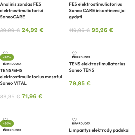
Analinis zondas FES
FES elektrostimuliatorius
elektrostimuliatoriui
Saneo CARE inkontinencijai
SaneoCARE
gydyti
24,99
€
95,96
€
39,99
€
119,95
€
Daugiau
Daugiau
-20%
IŠPARDUOTA
TENS elektrostimuliatorius
IŠPARDUOTA
Saneo TENS
TENS/EMS
elektrostimuliatorius masažui
79,95
€
Saneo VITAL
Daugiau
71,96
€
89,95
€
Daugiau
-20%
IŠPARDUOTA
Limpantys elektrodų padukai
IŠPARDUOTA