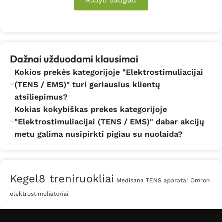
Rodyti daugiau
Skausmo malšinimo stimuliatorius tinka, jeigu:
– žmogus kenčia nuo lėtinių skausmų;
Dažnai užduodami klausimai
– jam buvo neseniai atlikta operacija ir po jos nedingsta
skausmas;
Kokios prekės kategorijoje "Elektrostimuliacijai
(TENS / EMS)" turi geriausius klientų
– raumenys nevalingai susitraukinėja, kiekvienas
atsiliepimus?
elektroninis raumenų stimuliatorius tinka spazmų
Kokias kokybiškas prekes kategorijoje
gydymui;
"Elektrostimuliacijai (TENS / EMS)" dabar akcijų
metu galima nusipirkti pigiau su nuolaida?
– norima išvengti trombozės;
– vargina migrenos priepuoliai;
Kegel8 treniruokliai
– norima sumažinti nuovargį.
Medisana TENS aparatai
Omron
elektrostimuliatoriai