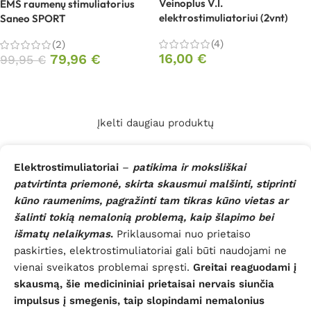
Veinoplus V.I.
EMS raumenų stimuliatorius
elektrostimuliatoriui (2vnt)
Saneo SPORT
(4)
(2)
16,00
€
79,96
€
99,95
€
Daugiau
Daugiau
Įkelti daugiau produktų
Elektrostimuliatoriai
–
patikima ir moksliškai
patvirtinta priemonė, skirta skausmui malšinti, stiprinti
kūno raumenims, pagražinti tam tikras kūno vietas ar
šalinti tokią nemalonią problemą, kaip šlapimo bei
išmatų nelaikymas
.
Priklausomai nuo prietaiso
paskirties, elektrostimuliatoriai gali būti naudojami ne
vienai sveikatos problemai spręsti.
Greitai reaguodami į
skausmą, šie medicininiai prietaisai nervais siunčia
impulsus į smegenis, taip slopindami nemalonius