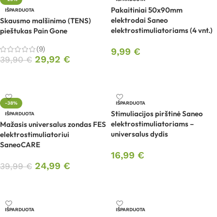
Pakaitiniai 50x90mm
IŠPARDUOTA
elektrodai Saneo
Skausmo malšinimo (TENS)
elektrostimuliatoriams (4 vnt.)
pieštukas Pain Gone
(9)
9,99
€
29,92
€
39,90
€
Daugiau
Daugiau
-38%
IŠPARDUOTA
Stimuliacijos pirštinė Saneo
IŠPARDUOTA
elektrostimuliatoriams –
Mažasis universalus zondas FES
universalus dydis
elektrostimuliatoriui
SaneoCARE
16,99
€
24,99
€
39,99
€
Daugiau
Daugiau
IŠPARDUOTA
IŠPARDUOTA