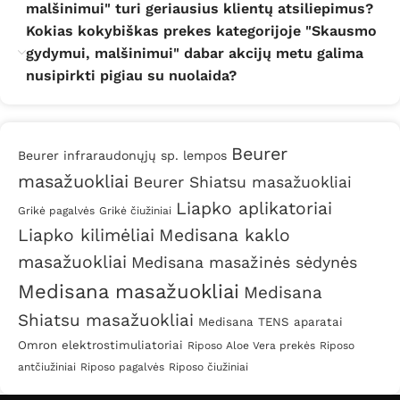
malšinimui" turi geriausius klientų atsiliepimus?
Kokias kokybiškas prekes kategorijoje "Skausmo
gydymui, malšinimui" dabar akcijų metu galima
nusipirkti pigiau su nuolaida?
Beurer
Beurer infraraudonųjų sp. lempos
masažuokliai
Beurer Shiatsu masažuokliai
Liapko aplikatoriai
Grikė pagalvės
Grikė čiužiniai
Liapko kilimėliai
Medisana kaklo
masažuokliai
Medisana masažinės sėdynės
Medisana masažuokliai
Medisana
Shiatsu masažuokliai
Medisana TENS aparatai
Omron elektrostimuliatoriai
Riposo Aloe Vera prekės
Riposo
antčiužiniai
Riposo pagalvės
Riposo čiužiniai