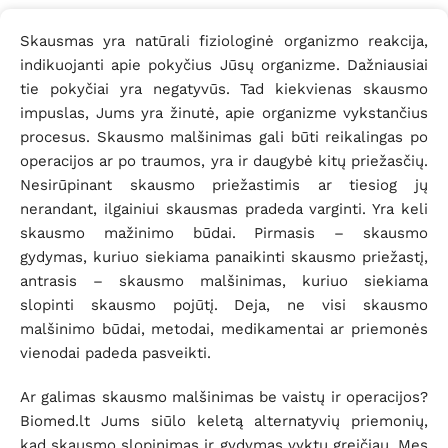
Skausmas yra natūrali fiziologinė organizmo reakcija,
indikuojanti apie pokyčius Jūsų organizme. Dažniausiai
tie pokyčiai yra negatyvūs. Tad kiekvienas skausmo
impuslas, Jums yra žinutė, apie organizme vykstančius
procesus. Skausmo malšinimas gali būti reikalingas po
operacijos ar po traumos, yra ir daugybė kitų priežasčių.
Nesirūpinant skausmo priežastimis ar tiesiog jų
nerandant, ilgainiui skausmas pradeda varginti. Yra keli
skausmo mažinimo būdai. Pirmasis – skausmo
gydymas, kuriuo siekiama panaikinti skausmo priežastį,
antrasis – skausmo malšinimas, kuriuo siekiama
slopinti skausmo pojūtį. Deja, ne visi skausmo
malšinimo būdai, metodai, medikamentai ar priemonės
vienodai padeda pasveikti.
Ar galimas skausmo malšinimas be vaistų ir operacijos?
Biomed.lt Jums siūlo keletą alternatyvių priemonių,
kad skausmo slopinimas ir gydymas vyktų greičiau. Mes