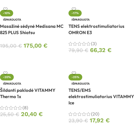
-10%
-17%
IŠPARDUOTA
IŠPARDUOTA
Masažinė sėdynė Medisana MC
TENS elektrostimuliatorius
825 PLUS Shiatsu
OMRON E3
(3)
175,00
€
195,00
€
66,32
€
79,90
€
Daugiau
Daugiau
-20%
-25%
IŠPARDUOTA
IŠPARDUOTA
Šildanti paklodė VITAMMY
TENS/EMS
Thermo 1x
elektrostimuliatorius VITAMMY
Ice
(8)
20,40
€
25,50
€
(20)
17,92
€
23,90
€
Daugiau
Daugiau