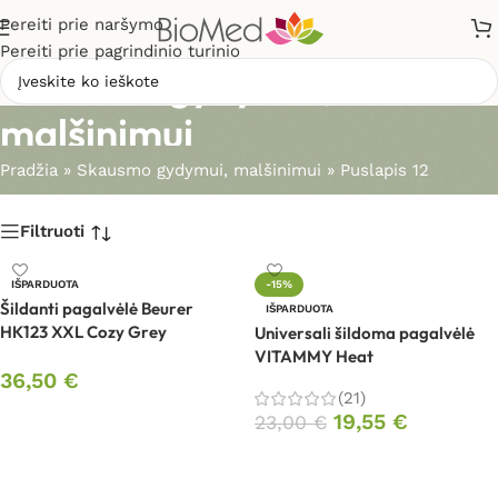
Pereiti prie naršymo
Pereiti prie pagrindinio turinio
Skausmo gydymui,
malšinimui
Pradžia
»
Skausmo gydymui, malšinimui
»
Puslapis 12
Filtruoti
IŠPARDUOTA
-15%
Šildanti pagalvėlė Beurer
IŠPARDUOTA
HK123 XXL Cozy Grey
Universali šildoma pagalvėlė
VITAMMY Heat
36,50
€
(21)
Daugiau
19,55
€
23,00
€
Daugiau