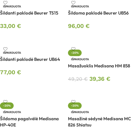
IŠPARDUOTA
IŠPARDUOTA
Šildanti paklodė Beurer TS15
Šildoma paklodė Beurer UB56
33,00
€
96,00
€
Daugiau
Daugiau
IŠPARDUOTA
-20%
Šildanti paklodė Beurer UB64
IŠPARDUOTA
Masažuoklis Medisana HM 858
77,00
€
39,36
€
49,20
€
Daugiau
Daugiau
-20%
-20%
IŠPARDUOTA
IŠPARDUOTA
Šildoma pagalvėlė Medisana
Masažinė sėdynė Medisana MC
HP-40E
826 Shiatsu