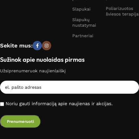
Poliarizuotos
Slapukai
šviesos terapija
Slapukų
nustatymai
Partneriai
Sekite mus:
Sužinok apie nuolaidas pirmas
Užsiprenumeruok naujienlaiškį
Noriu gauti informaciją apie naujienas ir akcijas.