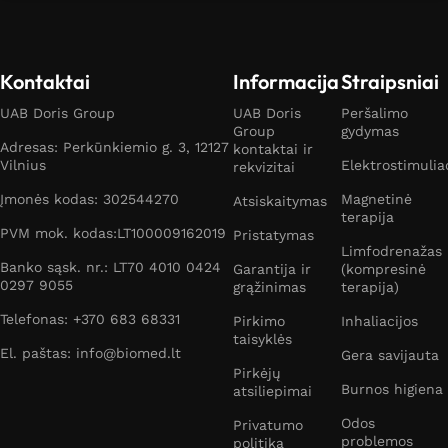
Kontaktai
Informacija
Straipsniai
UAB Doris Group
UAB Doris
Peršalimo
Group
gydymas
Adresas: Perkūnkiemio g. 3, 12127
kontaktai ir
Vilnius
Elektrostimulia
rekvizitai
Įmonės kodas: 302544270
Magnetinė
Atsiskaitymas
terapija
PVM mok. kodas:LT100009162019
Pristatymas
Limfodrenažas
Banko sąsk. nr.: LT70 4010 0424
Garantija ir
(kompresinė
0297 9055
grąžinimas
terapija)
Telefonas: +370 683 68331
Pirkimo
Inhaliacijos
taisyklės
El. paštas: info@biomed.lt
Gera savijauta
Pirkėjų
Burnos higiena
atsiliepimai
Odos
Privatumo
problemos
politika