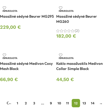
IŠPARDUOTA
IŠPARDUOTA
Masažinė sėdynė Beurer MG295
Masažinė sėdynė Beurer
MG260
229,00
€
(2)
Daugiau
182,00
€
Daugiau
IŠPARDUOTA
IŠPARDUOTA
Masažinė sėdynė Medivon Cosy
Kaklo masažuoklis Medivon
Mesh Black
Collar Simple Black
66,90
€
44,50
€
Daugiau
Daugiau
←
1
2
3
…
9
10
11
12
13
14
→