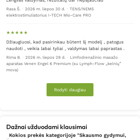
Lengvas valdymas, rezultatų dar nepajaučiau
Rasa Š.
·
2026 m. liepos 30 d.
·
TENS/NEMS
elektrostimuliatorius I-TECH Mio-Care PRO
Džiaugiuosi, kad pasirinkau būtent šį modelį , patogus
naudoti , veikia labai tyliai , valdymas labai paprastas .
Rima B.
·
2026 m. liepos 29 d.
·
Limfodrenažinio masažo
aparatas Venen Engel 6 Premium (su Lymph-Flow „kelnių”
mova)
Rodyti daugiau
Dažnai užduodami klausimai
Kokios prekės kategorijoje "Skausmo gydymui,