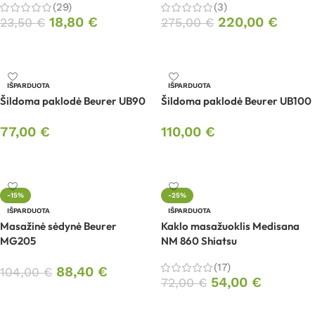
(29)
(3)
18,80
€
220,00
€
23,50
€
275,00
€
Daugiau
Daugiau
IŠPARDUOTA
IŠPARDUOTA
Šildoma paklodė Beurer UB90
Šildoma paklodė Beurer UB100
77,00
€
110,00
€
Daugiau
Daugiau
-15%
-25%
IŠPARDUOTA
IŠPARDUOTA
Masažinė sėdynė Beurer
Kaklo masažuoklis Medisana
MG205
NM 860 Shiatsu
(17)
88,40
€
104,00
€
54,00
€
72,00
€
Daugiau
Daugiau