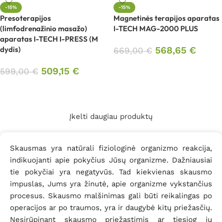
-15%
-15%
Presoterapijos
Magnetinės terapijos aparatas
(limfodrenažinio masažo)
I-TECH MAG-2000 PLUS
aparatas I-TECH I-PRESS (M
dydis)
568,65
€
669,00
€
Į krepšelį
509,15
€
599,00
€
Į krepšelį
Įkelti daugiau produktų
Skausmas yra natūrali fiziologinė organizmo reakcija,
indikuojanti apie pokyčius Jūsų organizme. Dažniausiai
tie pokyčiai yra negatyvūs. Tad kiekvienas skausmo
impuslas, Jums yra žinutė, apie organizme vykstančius
procesus. Skausmo malšinimas gali būti reikalingas po
operacijos ar po traumos, yra ir daugybė kitų priežasčių.
Nesirūpinant skausmo priežastimis ar tiesiog jų