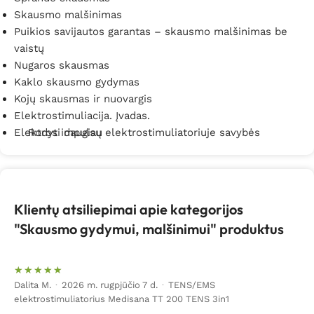
Skausmo malšinimas
sveikatą ir labiau ja rūpintis. Vis labiau populiarėja
Puikios savijautos garantas – skausmo malšinimas be
skausmo malšinimas be vaistų ir operacijų, kurios yra
vaistų
nebūtinos, todėl siūlome skausmo mažinimo aparatus,
Nugaros skausmas
prietaisus ir būdus, kurie tiks žmonėms, ieškantiems
Kaklo skausmo gydymas
alternatyvių skausmo gydymo būdų be vaistų.
Kojų skausmas ir nuovargis
Elektrostimuliacija. Įvadas.
Elektros impulsų elektrostimuliatoriuje savybės
Rodyti daugiau
Klientų atsiliepimai apie kategorijos
"Skausmo gydymui, malšinimui" produktus
Dalita M.
·
2026 m. rugpjūčio 7 d.
·
TENS/EMS
elektrostimuliatorius Medisana TT 200 TENS 3in1