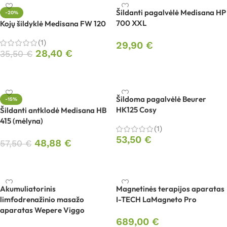
Šildanti pagalvėlė Medisana HP
-20%
700 XXL
Kojų šildyklė Medisana FW 120
(1)
29,90
€
28,40
€
35,50
€
Į krepšelį
Į krepšelį
Šildoma pagalvėlė Beurer
-15%
HK125 Cosy
Šildanti antklodė Medisana HB
415 (mėlyna)
(1)
53,50
€
48,88
€
57,50
€
Į krepšelį
Į krepšelį
Akumuliatorinis
Magnetinės terapijos aparatas
limfodrenažinio masažo
I-TECH LaMagneto Pro
aparatas Wepere Viggo
689,00
€