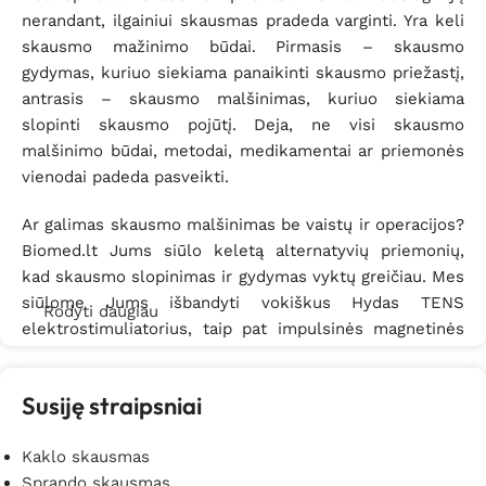
nerandant, ilgainiui skausmas pradeda varginti. Yra keli
skausmo mažinimo būdai. Pirmasis – skausmo
gydymas, kuriuo siekiama panaikinti skausmo priežastį,
antrasis – skausmo malšinimas, kuriuo siekiama
slopinti skausmo pojūtį. Deja, ne visi skausmo
malšinimo būdai, metodai, medikamentai ar priemonės
vienodai padeda pasveikti.
Ar galimas skausmo malšinimas be vaistų ir operacijos?
Biomed.lt Jums siūlo keletą alternatyvių priemonių,
kad skausmo slopinimas ir gydymas vyktų greičiau. Mes
siūlome Jums išbandyti vokiškus Hydas TENS
Rodyti daugiau
elektrostimuliatorius, taip pat impulsinės magnetinės
terapijos priemones, skirtas nugaros skausmo, rankų
skausmo, kojų skausmo, kaklo skausmo ir sąnarių
Susiję straipsniai
skausmo malšinimui. Skausmo malšinimas leis
sumažinti diskomfortą ir greičiau pasijusti vėl gerai.
Kaklo skausmas
Kiekvienas esame susidūręs su vienokiu ar kitokiu
Sprando skausmas
skausmu ir tik jį pajutę, pradedame vertinti savo