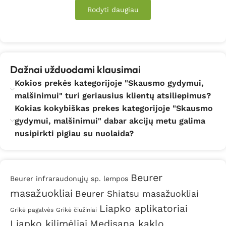
Rodyti daugiau
Dažnai užduodami klausimai
Kokios prekės kategorijoje "Skausmo gydymui,
malšinimui" turi geriausius klientų atsiliepimus?
Kokias kokybiškas prekes kategorijoje "Skausmo
gydymui, malšinimui" dabar akcijų metu galima
nusipirkti pigiau su nuolaida?
Beurer
Beurer infraraudonųjų sp. lempos
masažuokliai
Beurer Shiatsu masažuokliai
Liapko aplikatoriai
Grikė pagalvės
Grikė čiužiniai
Liapko kilimėliai
Medisana kaklo