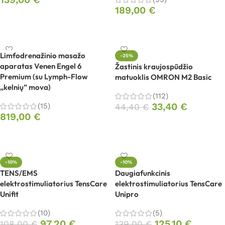
189,00
€
Į krepšelį
Į krepšelį
Limfodrenažinio masažo
-25%
aparatas Venen Engel 6
Žastinis kraujospūdžio
Premium (su Lymph-Flow
matuoklis OMRON M2 Basic
„kelnių” mova)
(112)
33,40
€
(15)
44,40
€
819,00
€
Į krepšelį
Į krepšelį
-10%
-10%
TENS/EMS
Daugiafunkcinis
elektrostimuliatorius TensCare
elektrostimuliatorius TensCare
Unifit
Unipro
(10)
(5)
97,20
€
125,10
€
108,00
€
139,00
€