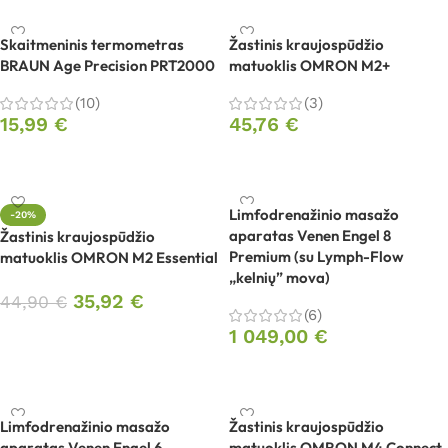
Skaitmeninis termometras
Žastinis kraujospūdžio
BRAUN Age Precision PRT2000
matuoklis OMRON M2+
(10)
(3)
15,99
€
45,76
€
Į krepšelį
Į krepšelį
Limfodrenažinio masažo
-20%
aparatas Venen Engel 8
Žastinis kraujospūdžio
Premium (su Lymph-Flow
matuoklis OMRON M2 Essential
„kelnių” mova)
35,92
€
44,90
€
(6)
1 049,00
€
Į krepšelį
Į krepšelį
Limfodrenažinio masažo
Žastinis kraujospūdžio
aparatas Venen Engel 6
matuoklis OMRON M4 Connect