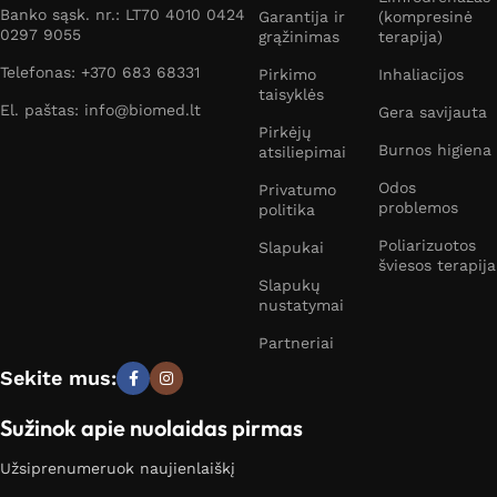
Banko sąsk. nr.: LT70 4010 0424
Garantija ir
(kompresinė
0297 9055
grąžinimas
terapija)
Telefonas: +370 683 68331
Pirkimo
Inhaliacijos
taisyklės
El. paštas: info@biomed.lt
Gera savijauta
Pirkėjų
Burnos higiena
atsiliepimai
Odos
Privatumo
problemos
politika
Poliarizuotos
Slapukai
šviesos terapija
Slapukų
nustatymai
Partneriai
Sekite mus:
Sužinok apie nuolaidas pirmas
Užsiprenumeruok naujienlaiškį