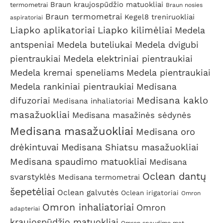
Braun kraujospūdžio matuokliai
termometrai
Braun nosies
Braun termometrai
Kegel8 treniruokliai
aspiratoriai
Liapko aplikatoriai
Liapko kilimėliai
Medela
antspeniai
Medela buteliukai
Medela dvigubi
pientraukiai
Medela elektriniai pientraukiai
Medela kremai speneliams
Medela pientraukiai
Medela rankiniai pientraukiai
Medisana
Medisana kaklo
difuzoriai
Medisana inhaliatoriai
masažuokliai
Medisana masažinės sėdynės
Medisana masažuokliai
Medisana oro
drėkintuvai
Medisana Shiatsu masažuokliai
Medisana spaudimo matuokliai
Medisana
Oclean dantų
svarstyklės
Medisana termometrai
šepetėliai
Oclean galvutės
Oclean irigatoriai
Omron
Omron inhaliatoriai
Omron
adapteriai
kraujospūdžio matuokliai