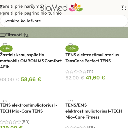
Pereiti prie naršymo
Pereiti prie pagrindinio turinio
Pradžia
Filtruoti
-15%
-20%
Žastinis kraujospūdžio
TENS elektrostimuliatorius
matuoklis OMRON M3 Comfort
TensCare Perfect TENS
AFib
(11)
41,60
€
52,00
€
58,66
€
69,00
€
Į krepšelį
Į krepšelį
TENS elektrostimuliatorius I-
TENS/EMS
TECH Mio-Care TENS
elektrostimuliatorius I-TECH
Mio-Care Fitness
(50)
139,00
€
(55)