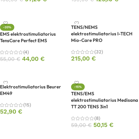
Į krepšelį
Į krepšelį
TENS/NEMS
-20%
elektrostimuliatorius I-TECH
EMS elektrostimuliatorius
Mio-Care PRO
TensCare Perfect EMS
(32)
(4)
215,00
€
44,00
€
55,00
€
Į krepšelį
Į krepšelį
Elektrostimuliatorius Beurer
-15%
EM49
TENS/EMS
elektrostimuliatorius Medisana
(15)
TT 200 TENS 3in1
52,90
€
(8)
Į krepšelį
50,15
€
59,00
€
Į krepšelį