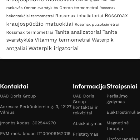
Omron spaudimo mat.
Omron termometrai
rankovės
Omron svarstyklės
Rossmax
Rossmax
Rossmax inhaliatoriai
bekontakčiai termometrai
kraujospūdžio matuokliai
Rossmax pulsoksimetrai
Tanita analizatoriai
Tanita
Rossmax termometrai
svarstyklės
Vitammy termometrai
Waterpik
Waterpik irigatoriai
antgaliai
Kontaktai
Informacija
Straipsniai
UAB Doris Group
UAB Doris
Peršalimo
Group
gydymas
Adresas: Perkūnkiemio g. 3, 12127
kontaktai ir
Vilnius
Elektrostimulia
rekvizitai
Įmonės kodas: 302544270
Magnetinė
Atsiskaitymas
terapija
PVM mok. kodas:LT100009162019
Pristatymas
Limfodrenažas