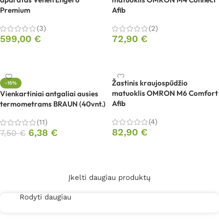
Premium
Afib
(3)
(2)
599,00
€
72,90
€
Į krepšelį
Į krepšelį
Žastinis kraujospūdžio
-15%
matuoklis OMRON M6 Comfort
Vienkartiniai antgaliai ausies
Afib
termometrams BRAUN (40vnt.)
(4)
(11)
82,90
€
6,38
€
7,50
€
Į krepšelį
Į krepšelį
Įkelti daugiau produktų
Rodyti daugiau