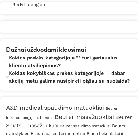
Rodyti daugiau
Dažnai užduodami klausimai
Kokios prekės kategorijoje "" turi geriausius
klientų atsiliepimus?
Kokias kokybiškas prekes kategorijoje "" dabar
akcijų metu galima nusipirkti pigiau su nuolaida?
A&D medical spaudimo matuokliai
Beurer
Beurer masažuokliai
Beurer
infraraudonųjų sp. lempos
Shiatsu masažuokliai
Beurer
Beurer spaudimo matuokliai
svarstyklės
Braun ausies termometrai
Braun bekontakčiai